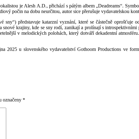
okalistou je Alesh A.D., přichází s pátým albem „Deadreams“. Symb
udiový počin na dobu neurčitou, autor sice přerušuje vydavatelskou k
sny“) představuje katarzní vyznání, které se částečně oprošťuje od
ové krajiny, kde se sny rodí, zanikají a prolínají s introspektivními 
zřetelnější v melodických polohách, který dotváří dekadentní atmosféru
 2025 u slovenského vydavatelství Gothoom Productions ve formá
ou označeny
*