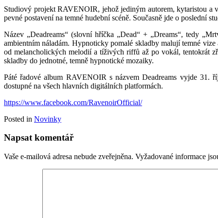
Studiový projekt RAVENOIR, jehož jediným autorem, kytaristou a v
pevné postavení na temné hudební scéně. Současně jde o poslední st
Název „Deadreams“ (slovní hříčka „Dead“ + „Dreams“, tedy „Mrtvé 
ambientním náladám. Hypnoticky pomalé skladby malují temné vize a sn
od melancholických melodií a tíživých riffů až po vokál, tentokrát 
skladby do jednotné, temně hypnotické mozaiky.
Páté řadové album RAVENOIR s názvem Deadreams vyjde 31. října
dostupné na všech hlavních digitálních platformách.
https://www.facebook.com/RavenoirOfficial/
Posted in
Novinky
Napsat komentář
Vaše e-mailová adresa nebude zveřejněna.
Vyžadované informace js