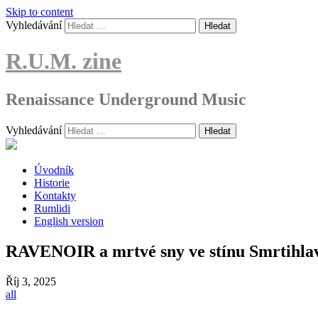
Skip to content
Vyhledávání
R.U.M. zine
Renaissance Underground Music
Vyhledávání
Úvodník
Historie
Kontakty
Rumlidi
English version
RAVENOIR a mrtvé sny ve stínu Smrtihla
Říj
3, 2025
all