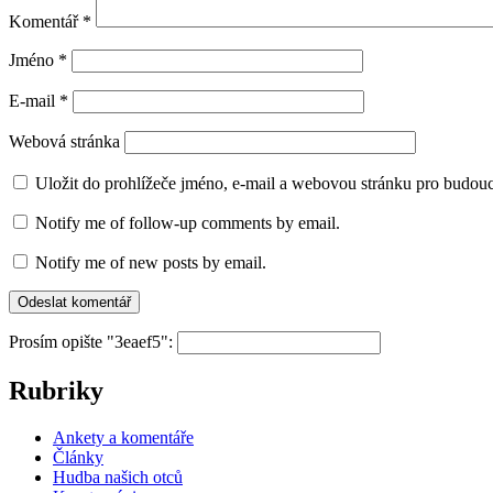
Komentář
*
Jméno
*
E-mail
*
Webová stránka
Uložit do prohlížeče jméno, e-mail a webovou stránku pro budou
Notify me of follow-up comments by email.
Notify me of new posts by email.
Prosím opište "3eaef5":
Rubriky
Ankety a komentáře
Články
Hudba našich otců