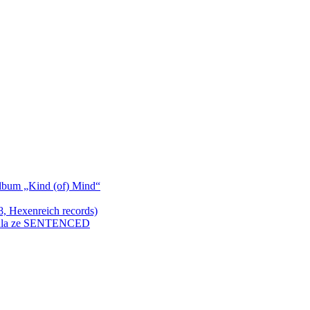
bum „Kind (of) Mind“
Hexenreich records)
enkula ze SENTENCED