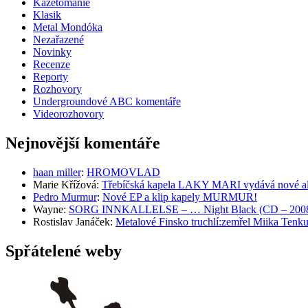
Kazetománie
Klasik
Metal Mondóka
Nezařazené
Novinky
Recenze
Reporty
Rozhovory
Undergroundové ABC komentáře
Videorozhovory
Nejnovější komentáře
haan miller
:
HROMOVLAD
Marie Křížová
:
Třebíčská kapela LAKY MARI vydává nové al
Pedro Murmur
:
Nové EP a klip kapely MURMUR!
Wayne
:
SORG INNKALLELSE – … Night Black (CD – 2008, 
Rostislav Janáček
:
Metalové Finsko truchlí:zemřel Miika T
Spřátelené weby