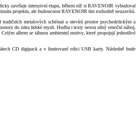
olicky završuje intenzivní etapu, během níž si RAVENOIR vybudoval
ontinuitu projektu, ale budoucnost RAVENOIR tím rozhodně neuzavírá.
 tradičních metalových schémat a otevírá prostor psychedelickým a
ponory do nitra lidské mysli. Hudba i texty nesou silný emoční náboj,
. Celým albem se táhnou ambientní motivy, které propojují jednotlivé
tech CD digipack a v limitované edici USB karty. Následně bude