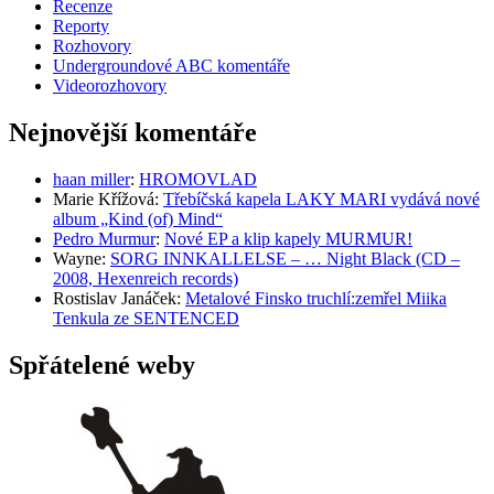
Recenze
Reporty
Rozhovory
Undergroundové ABC komentáře
Videorozhovory
Nejnovější komentáře
haan miller
:
HROMOVLAD
Marie Křížová
:
Třebíčská kapela LAKY MARI vydává nové
album „Kind (of) Mind“
Pedro Murmur
:
Nové EP a klip kapely MURMUR!
Wayne
:
SORG INNKALLELSE – … Night Black (CD –
2008, Hexenreich records)
Rostislav Janáček
:
Metalové Finsko truchlí:zemřel Miika
Tenkula ze SENTENCED
Spřátelené weby