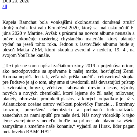
Dub
20, 2020
all
Kapela Ramchat bola vonkajšími okolnosťami donútená zrušiť
druhý ročník festivalu KrutoFest 2020, ktorý sa mal uskutočniť 6.
júna 2020 v Martine. Avšak s prácami na novom albume neustala a
práve dokončuje mastering chystaného materiálu, ktorý plánuje
vydať na jeseň tohto roka. Jednou z lastovičiek albumu bude aj
pieseň Matka ZEM, ktorú skupina zverejní v nedeľu, 19. 4., na
svojom YouTube kanále.
„Text piesne som napísal začiatkom zimy 2019 a pojednáva o tom,
ako nezodpovedne sa správame k našej matke, hosťujúcej Zemi.
Korona neprišla len tak, veľa nás prišla naučiť a celosvetová stopka
pre ľudstvo je aj o tom, aby sme si uvedomili náš devastujúci prístup
k zvieratám, hmyzu, včelstvu, rabovaniu drevín a lesov, výroby
nových a nových chemikálií, ktoré lejeme do žíl našej milovanej
planéty, obrovskej produkcii plastov, z ktorých odpadkov je už v
Atlantickom oceáne ostrov veľkosti polovičky Francie… Extrémny
konzum, premrštená chemizácia a prehnaná industralizácia
zanecháva za nami spúšť pre naše deti. Náš nový videoklip k tejto
téme zverejníme v nedeľu, buďte na príjme, ale hlavne sa všetci
zamyslime a zmeňme naše konanie,“ vyjadril sa Hirax, líder pagan
metalového RAMCHAT.