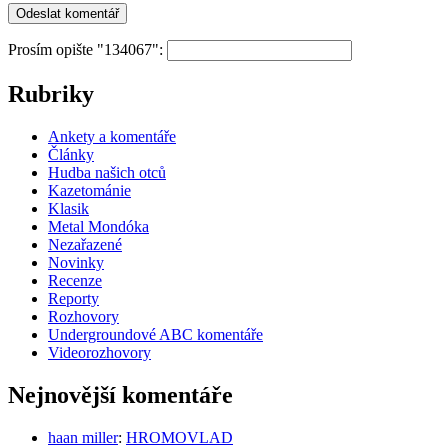
Prosím opište "134067":
Rubriky
Ankety a komentáře
Články
Hudba našich otců
Kazetománie
Klasik
Metal Mondóka
Nezařazené
Novinky
Recenze
Reporty
Rozhovory
Undergroundové ABC komentáře
Videorozhovory
Nejnovější komentáře
haan miller
:
HROMOVLAD