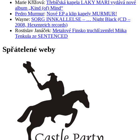
Marie Křížová
:
Třebíčská kapela LAKY MARI vydává nové
album „Kind (of) Mind“
Pedro Murmur
:
Nové EP a klip kapely MURMUR!
Wayne
:
SORG INNKALLELSE – … Night Black (CD –
2008, Hexenreich records)
Rostislav Janáček
:
Metalové Finsko truchlí:zemřel Miika
Tenkula ze SENTENCED
Spřátelené weby