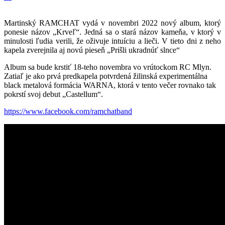
Martinský RAMCHAT vydá v novembri 2022 nový album, ktorý
ponesie názov „Krveľ“. Jedná sa o stará názov kameňa, v ktorý v
minulosti ľudia verili, že oživuje intuíciu a lieči. V tieto dni z neho
kapela zverejnila aj novú pieseň „Prišli ukradnúť slnce“
Album sa bude krstiť 18-teho novembra vo vrútockom RC Mlyn.
Zatiaľ je ako prvá predkapela potvrdená žilinská experimentálna
black metalová formácia WARNA, ktorá v tento večer rovnako tak
pokrstí svoj debut „Castellum“.
https://www.facebook.com/ramchatband