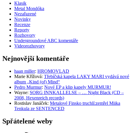
Klasik
Metal Mondóka
Nezařazené
Novinky
Recenze
Reporty
Rozhovory
Undergroundové ABC komentáře
Videorozhovory
Nejnovější komentáře
haan miller
:
HROMOVLAD
Marie Křížová
:
Třebíčská kapela LAKY MARI vydává nové
album „Kind (of) Mind“
Pedro Murmur
:
Nové EP a klip kapely MURMUR!
Wayne
:
SORG INNKALLELSE – … Night Black (CD –
2008, Hexenreich records)
Rostislav Janáček
:
Metalové Finsko truchlí:zemřel Miika
Tenkula ze SENTENCED
Spřátelené weby