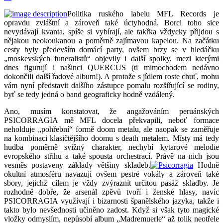
Politika ruského labelu MFL Records je
opravdu zvláštní a zároveň také úctyhodná. Borci toho sice
nevydávají kvanta, spíše si vybírají, ale takřka vždycky přijdou s
nějakou neokoukanou a poměrně zajímavou kapelou. Na začátku
cesty byly především domácí party, ovšem brzy se v hledáčku
„moskevských funeralistů“ objevily i další spolky, mezi kterými
dnes figurují i našinci QUERCUS (ti mimochodem nedávno
dokončili další řadové album!). A protože s jídlem roste chuť, mohu
vám nyní představit dalšího zástupce pomalu rozšiřující se rodiny,
byť se tedy jedná o band geograficky hodně vzdálený.
Ano, musím konstatovat, že angažováním peruánských
PSICORRAGIA mě MFL docela překvapili, neboť formace
neholduje „pohřební“ formě doom metalu, ale naopak se zaměřuje
na kombinaci klasičtějšího doomu s death metalem. Místy má tedy
hudba poměrně svižný charakter, nechybí kytarové melodie
evropského střihu a také spousta orchestrací. Právě na nich jsou
vesměs postaveny základy většiny skladeb.
Hodně
okultní atmosféru navazují ovšem pestré vokály a zároveň také
sbory, jejichž cílem je vždy zvýraznit určitou pasáž skladby. Je
rozhodně dobře, že arsenál zpěvů tvoří i ženské hlasy, navíc
PSICORRAGIA využívají i bizarnosti španělského jazyka, takže i
takto bylo nevšednosti učiněno zadost. Když si však tyto magické
vložky odmyslím, nepůsobí album „Madremuerle“ až tolik neotřele