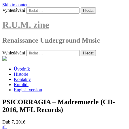
Skip to content
Vyhledávání
R.U.M. zine
Renaissance Underground Music
Vyhledávání
Úvodník
Historie
Kontakty
Rumlidi
English version
PSICORRAGIA – Madremuerle (CD-
2016, MFL Records)
Dub
7, 2016
all