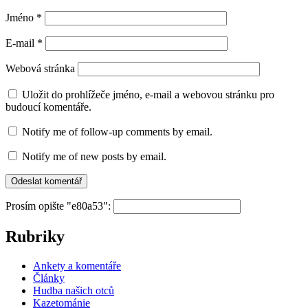
Jméno
*
E-mail
*
Webová stránka
Uložit do prohlížeče jméno, e-mail a webovou stránku pro
budoucí komentáře.
Notify me of follow-up comments by email.
Notify me of new posts by email.
Prosím opište "e80a53":
Rubriky
Ankety a komentáře
Články
Hudba našich otců
Kazetománie