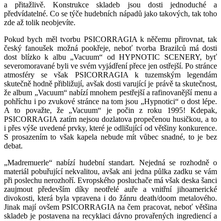
a přitažlivě. Konstrukce skladeb jsou dosti jednoduché a
předvídatelné. Co se týče hudebních nápadů jako takových, tak toho
zde až tolik neobjevíte.
Pokud bych měl tvorbu PSICORRAGIA k něčemu přirovnat, tak
český fanoušek možná pookřeje, neboť tvorba Brazilců má dosti
dost blízko k albu „Vacuum“ od HYPNOTIC SCENERY, byť
severomoravané byli ve svém vyjádření přece jen ostřejší. Po stránce
atmosféry se však PSICORRAGIA k tuzemským legendám
skutečně hodně přibližují, avšak dosti varující je právě ta skutečnost,
že album „Vacuum“ nabízí mnohem pestřejší a rafinovanější menu a
pohříchu i po zvukové stránce na tom jsou „Hypnotici“ o dost lépe.
A to považte, že „Vacuum“ je počin z roku 1995! Kdepak,
PSICORRAGIA zatím nejsou dozlatova propečenou husičkou, a to
i přes výše uvedené prvky, které je odlišující od většiny konkurence.
S prosazením to však kapela nebude mít vůbec snadné, to je bez
debat.
„Madremuerle“ nabízí hudební standart. Nejedná se rozhodně o
materiál pobuřující nekvalitou, avšak ani jedna půlka zadku se vám
při poslechu nerozhoří. Evropského posluchače má však deska šanci
zaujmout především díky neotřelé auře a vnitřní jihoamerické
divokosti, která byla vpravena i do žánru death/doom metalového.
Jinak mají ovšem PSICORRAGIA na čem pracovat, neboť většina
skladeb je postavena na recyklaci dávno provařených ingrediencí a