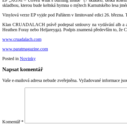
EP „AGNI – Unveil what’s burning inside“ (7 skladeb, délka kolem
skladbou, kterou bude keltská hymna o mýtech Karnutského lesa jmé
Vinylová verze EP vyjde pod Pařátem v limitované edici 26. března. 
Klan CRUADALACH právě podepsal smlouvy na vydávání alb a age
Heathen Foray nebo Heljareyga). Podpis znamená především to, že
www.cruadalach.com
www.paratmagazine.com
Posted in
Novinky
Napsat komentář
Vaše e-mailová adresa nebude zveřejněna.
Vyžadované informace js
Komentář
*