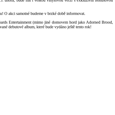
. února, bude mít i velkou vinylovou verzi s exkluzivní bonusovou
ylu! O akci samotné budeme v brzké době informovat.
rds Entertainment (mimo jiné domovem hord jako Adorned Brood,
é debutové album, které bude vydáno ještě tento rok!