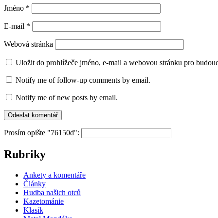
Jméno
*
E-mail
*
Webová stránka
Uložit do prohlížeče jméno, e-mail a webovou stránku pro budou
Notify me of follow-up comments by email.
Notify me of new posts by email.
Prosím opište "76150d":
Rubriky
Ankety a komentáře
Články
Hudba našich otců
Kazetománie
Klasik