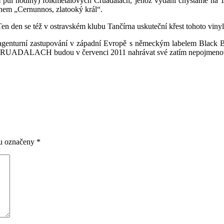
 půl hodiny) folkmetalových Cruadalach, jehož vydání chystáme na 15
nem „Cernunnos, zlatooký král“.
Ten den se též v ostravském klubu Tančírna uskuteční křest tohoto vin
nturní zastupování v západní Evropě s německým labelem Black Ba
 CRUADALACH budou v červenci 2011 nahrávat své zatím nepojmenovan
ou označeny
*