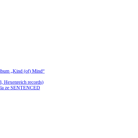
bum „Kind (of) Mind“
Hexenreich records)
enkula ze SENTENCED