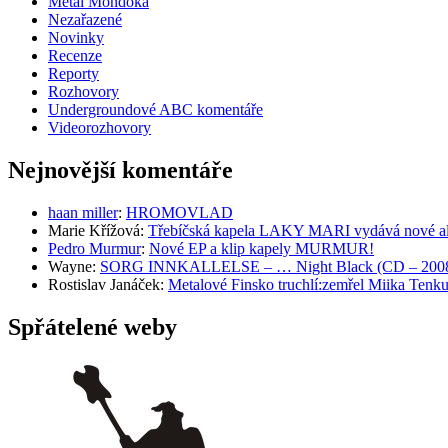
Metal Mondóka
Nezařazené
Novinky
Recenze
Reporty
Rozhovory
Undergroundové ABC komentáře
Videorozhovory
Nejnovější komentáře
haan miller
:
HROMOVLAD
Marie Křížová
:
Třebíčská kapela LAKY MARI vydává nové al
Pedro Murmur
:
Nové EP a klip kapely MURMUR!
Wayne
:
SORG INNKALLELSE – … Night Black (CD – 2008, 
Rostislav Janáček
:
Metalové Finsko truchlí:zemřel Miika T
Spřátelené weby