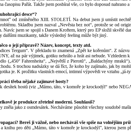
 časopisu Pařát. Takže jsem posbíral vše, co bylo doposud nahrano a 
ouhohrající desce“?
emnot” od zmíněného XIII. STOLETÍ. Na debut jsem ji umístit nechtěl, 
lému. Skladbu jsem nazval „Nevěsta bez not“, protože se od originál
. Navíc jsem se spojil s Danem Kroftem, který pro EP složil skvělé dar
y dalšími muzikanty, takže výsledný feeling může být jiný.
o o její přípravě? Název, koncept, texty atd.
adices Tergum“. V překladu to znamená „Zpět ke kořenům“. Z názvu vyp
až na pár výjimek, gotiku nehrálo a hrát asi nebude. Vzhledem k tomu
vedlo („450° Fahrenheita“, „Největší z Pierotů“, „Baldachýny mraků“)
 S trochou nadsázky se dá říct, že koho by zajímalo, jak by mohla
otika je. K prožitku vlastních emocí, intimní výpovědi ve vztahu „já-ty
práci třeba nějaké zajímavé hosty?
ik desítek hostů (viz „Mámo, táto, v komoře je krockodýl“ nebo NEGA
lkově je produkce zřetelně moderní. Souhlasíš?
y zněla jako z osmdesátek. Necháváme působit všechny soudobé mašinky,
opagací? Bereš ji vážně, nebo necháváš vše spíše na volnějším pr
a knihu pro děti „Mámo, táto v komoře je krockodýl”, kterou jsem přip