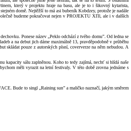
 ale společně jsme ještě nehráli, tak se na to těším. S ostatními
m, který v projektu hraje na basu, ale je to i šikovný kytarista,
tejném domě. Nejtěžší to má asi bubeník Kobdzey, protože je nadále
polečně budeme pokračovat nejen v PROJEKTU XΠl, ale i v dalších
a dechovku. Ponese název „Peklo odchází z tvého domu”. Od ledna se
adeb a na debut jich dáme maximálně 13, pravděpodobně v průběhu
ut skládat pouze z autorských písní, coververze na něm nebudou. A
nu kapacity sálu zaplněnou. Koho to tedy zajímá, nechť si hlídá naše
bychom měli vyrazit na letní festivaly. V této době zrovna jednáme s
FACE. Bude to singl „Raining sun” a maličko naznačí, jakým směrem