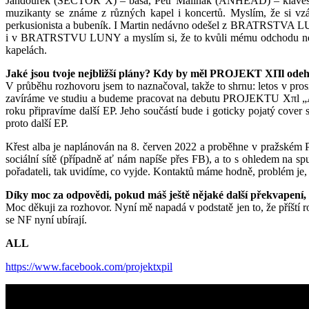
Jandourek (SECTOR X) – basa, Petr Maliňák (ANHEAD) – klávesy. S 
muzikanty se známe z různých kapel i koncertů. Myslím, že si vzá
perkusionista a bubeník. I Martin nedávno odešel z BRATRSTVA LUNY
i v BRATRSTVU LUNY a myslím si, že to kvůli mému odchodu nemá 
kapelách.
Jaké jsou tvoje nejbližší plány? Kdy by měl PROJEKT XΠl odeh
V průběhu rozhovoru jsem to naznačoval, takže to shrnu: letos v p
zavíráme ve studiu a budeme pracovat na debutu PROJEKTU Xπl „A
roku připravíme další EP. Jeho součástí bude i goticky pojatý co
proto další EP.
Křest alba je naplánován na 8. červen 2022 a proběhne v pražském Pl
sociální sítě (případně ať nám napíše přes FB), a to s ohledem na s
pořadateli, tak uvidíme, co vyjde. Kontaktů máme hodně, problém je, ž
Díky moc za odpovědi, pokud máš ještě nějaké další překvapení, 
Moc děkuji za rozhovor. Nyní mě napadá v podstatě jen to, že pří
se NF nyní ubírají.
ALL
https://www.facebook.com/projektxpil