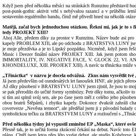
Když jsem před několika měsíci na stránkách Rumzinu představil hu
post-punk-gothic aktivit vrhl s nebývalou razancí a v průběhu le
sestavením regulérního bandu, čímž mě přivedl hned na několik otázek
Matěji, začal bych jednoduchou otázkou. Řekni mi, jak je to s
tedy PROJEKT XIII?
Ahoj Alle, předem díky za prostor v Rumzinu. Název bude asi pr
kapely PROBLEM XΠl, ale po odchodu z BRATRSTVA LUNY jsem přest
je moje přezdívka a je to Lipský pozpátku. Nicméně, když jsem řešil
Music i Deezer finální název PROJEKT XIII. Jak jsem potom sh
IMMORTALITY, IV. NEGATIVE FACE, V. GLOCK 22, VI. A
KHONDELUXE, XIII. PROJEKT XIII). A navíc ta třináctka může v got
„Třináctka“ v názvu je docela odvážná. Zkus nám vysvětlit tvé
Já jsem především od osmdesátých let fanoušek HNF, ale jejich přero
Až díky působení v BRATRSTVU LUNY jsem zjistil, že jsou to moji ob
se pak přerodilo do určité formy symbiózy. Petr díky tomu, ačkoliv
si tím asi splnil svůj sen, ale po čase jsem měl z celého jeho pů
obou bratrů Štěpánů, i zbytku kapely. Dokonce dvakrát zahráli cha
coververze „Nevěsta temnot“, ale předělal jsem ji z původní balady 
symbolickou tečku za BRATRSTVEM LUNY a rozloučení s „Třinác
Před několika týdny jsi vypustil zmíněné EP „Maska“, které ovš
Přesně tak, je to určitá forma zkrácení čekání na debut. Navíc to
plánu. Chtěl jsem letos přes léto vydat debut, ale studio Kobdze