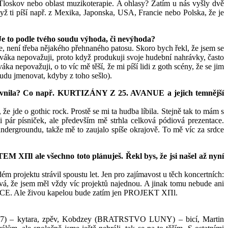
 Tloskov nebo oblast muzikoterapie. A ohlasy? Zatím u nás vyšly dvě
yž ti píší např. z Mexika, Japonska, USA, Francie nebo Polska, že je
 Je to podle tvého soudu výhoda, či nevýhoda?
, není třeba nějakého přehnaného patosu. Skoro bych řekl, že jsem se
ěváka nepovažuji, proto když produkuji svoje hudební nahrávky, často
nepovažuji, o to víc mě těší, že mi píší lidi z goth scény, že se jim
udu jmenovat, kdyby z toho sešlo).
livnila? Co např. KURTIZÁNY Z 25. AVANUE a jejich temnější
e jde o gothic rock. Prostě se mi ta hudba líbila. Stejně tak to mám s
ár písniček, ale především mě strhla celková pódiová prezentace.
 undergroundu, takže mě to zaujalo spíše okrajově. To mě víc za srdce
M XΠl ale všechno toto plánuješ. Řekl bys, že jsi našel až nyní
dém projektu strávil spoustu let. Jen pro zajímavost u těch koncertních:
e jsem měl vždy víc projektů najednou. A jinak tomu nebude ani
E. Ale živou kapelou bude zatím jen PROJEKT XΠl.
E 77) – kytara, zpěv, Kobdzey (BRATRSTVO LUNY) – bicí, Martin