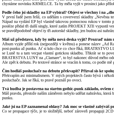
chystáme novinku KRMELCE. Ta by měla vyjít v prosinci jako příloha
Podle čeho jsi skladby na EP vybíral? Objeví se všechny i na „dl
V první řadě jsem řešil, co udělám s coververzí skladby „Nevěsta t
Nápad na vydání EP byl vlastně takovou pomocnou rukou v tomto prob
posléze přidal tři další singly, které zatím PROJEKT XΠl vypustil ven
se pravděpodobně objeví ty tři autorské skladby, jen budou asi nahrán
Máš už představu, kdy by měla nová deska vyjít? Prozraď nám něc
Album vyjde příští rok (nejpozději v květnu) a ponese název „Ad R
post-punku až punku. Ať si kdo chce co chce říká, BRATRSTVO LUNY, 
se Luně tu a tam vecpat vlastní gotickou skladbu. Třikrát se to po
BRATRSTVA LUNY na „Clamare“, to byl nakonec důvod mého odchodu.
Ale zpět k debutu. Po textové stránce se vracím k tomu, co podle mě g
Čím hodláš posluchače na debutu překvapit? Přizval sis ke spolu
Překvapím asi minimalismem. V mých projektech často bývá i někol
posluchače. Jak se říká, to pravé poznáš po ovoci.
Tvá hudba je postavena na starém gothic-punk základu, ovšem ce
Máš pravdu, přestože naším záměrem nebylo udělat nahrávku, která b
punku.
Jaké jsi na EP zaznamenal ohlasy? Jak moc se vlastně zabýváš pr
Co se propagace týče, je to složitější, neboť zároveň propaguji 2CD 