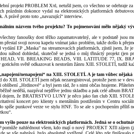
dební projekt PROBLEM Xπl, netušil jsem, co všechno se odehraje za n
tních prázdnin dokonce vydal na elektronických platformách debutov
. A právě proto toto „navazující“ interview.
 finálním názvem tvého projektu? To pojmenování mělo nějaký výv
o všechny fanoušky dost těžko zapamatovatelný, ale v podstatě jso
al svoji novou kapelu vnímat jako problém, takže došlo k přejmeno
 vydání EP „Maska” na streamovacích platformách, zjistil jsem, že je 
odou náhod dohledal, skutečně se jedná o můj třináctý projekt 
NHEAD, VII. BREAKING BEADS, VIII. LATITUDE 77, IX. 
ickém světě odkazovat k nestorům žánru XIII. STOLETÍ, tudíž každý
 „napojení/nenapojení“ na XIII. STOLETÍ. A je tam vůbec nějaká
d do XIII. STOLETÍ jsem nějak nezaregistroval, protože jsem se v deva
líbení „Hrdinové“ a byl jsem rád, že s nimi občas hrajeme. Přátelst
 to běžně nedělá, nazpíval nejdříve jednu skladbu a pak celé album 
sobení dojem, že BRATRSTVO LUNY je něco jako fan club XIII. STOLET
ritativní koncert pro klienty s mentálním postižením v Centru sociál
do spíše punkové verze ve stylu HNF. To se ale s pochopením příliš n
tkou“.
em vyšlo pouze na elektronických platformách. Jedná se o ochutn
to EP pomůže nahlédnout všem, kdo mají o nový PROJEKT XΠl zájem (ja
ye, kde se vše nahrává, bylo absolutně vytížené. Celé léto zde fin