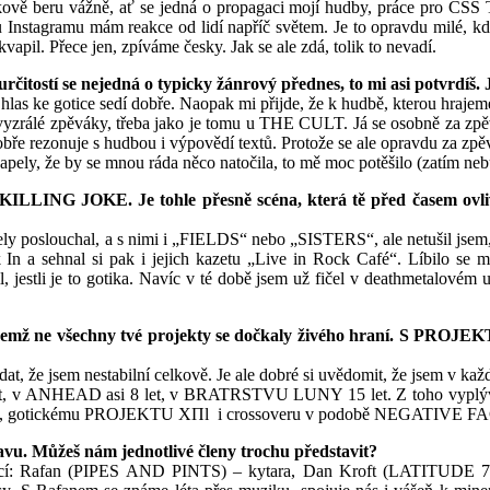
elkově beru vážně, ať se jedná o propagaci mojí hudby, práce pro CSS
mu Instagramu mám reakce od lidí napříč světem. Je to opravdu milé, kd
vapil. Přece jen, zpíváme česky. Jak se ale zdá, tolik to nevadí.
rčitostí se nejedná o typicky žánrový přednes, to mi asi potvrdíš.
s ke gotice sedí dobře. Naopak mi přijde, že k hudbě, kterou hrajeme
í vyzrálé zpěváky, třeba jako je tomu u THE CULT. Já se osobně za zp
 rezonuje s hudbou i výpovědí textů. Protože se ale opravdu za zpěváka 
apely, že by se mnou ráda něco natočila, to mě moc potěšilo (zatím neb
 KILLING JOKE. Je tohle přesně scéna, která tě před časem ov
ely poslouchal, a s nimi i „FIELDS“ nebo „SISTERS“, ale netušil jsem, ž
 sehnal si pak i jejich kazetu „Live in Rock Café“. Líbilo se mi p
, jestli je to gotika. Navíc v té době jsem už fičel v deathmetalovém
ičemž ne všechny tvé projekty se dočkaly živého hraní. S PROJEKTE
padat, že jsem nestabilní celkově. Je ale dobré si uvědomit, že jsem v kaž
v ANHEAD asi 8 let, v BRATRSTVU LUNY 15 let. Z toho vyplývá, ž
CI, gotickému PROJEKTU XΠl i crossoveru v podobě NEGATIVE FAC
avu. Můžeš nám jednotlivé členy trochu představit?
sledující: Rafan (PIPES AND PINTS) – kytara, Dan Kroft (LATITUD