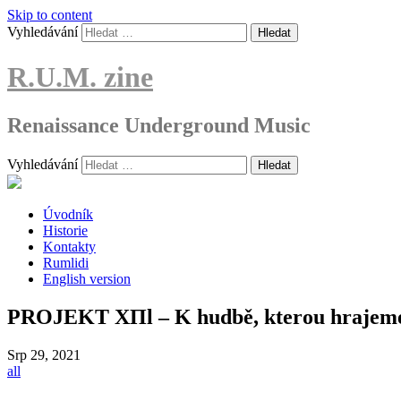
Skip to content
Vyhledávání
R.U.M. zine
Renaissance Underground Music
Vyhledávání
Úvodník
Historie
Kontakty
Rumlidi
English version
PROJEKT XΠl – K hudbě, kterou hrajeme,
Srp
29, 2021
all