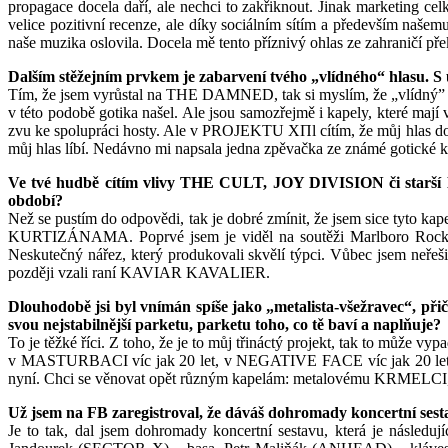
propagace docela daří, ale nechci to zakřiknout. Jinak marketing c
velice pozitivní recenze, ale díky sociálním sítím a především naše
naše muzika oslovila. Docela mě tento příznivý ohlas ze zahraničí přek
Dalším stěžejním prvkem je zabarvení tvého „vlídného“ hlasu. S u
Tím, že jsem vyrůstal na THE DAMNED, tak si myslím, že „vlídný” hla
v této podobě gotika našel. Ale jsou samozřejmě i kapely, které maj
zvu ke spolupráci hosty. Ale v PROJEKTU XΠl cítím, že můj hlas dobře
můj hlas líbí. Nedávno mi napsala jedna zpěvačka ze známé gotické k
Ve tvé hudbě cítím vlivy THE CULT, JOY DIVISION či starší
období?
Než se pustím do odpovědi, tak je dobré zmínit, že jsem sice tyto kap
KURTIZÁNAMA. Poprvé jsem je viděl na soutěži Marlboro Rock In a
Neskutečný nářez, který produkovali skvělí týpci. Vůbec jsem neřešil
později vzali raní KAVIAR KAVALIER.
Dlouhodobě jsi byl vnímán spíše jako „metalista-všežravec“, př
svou nejstabilnější parketu, parketu toho, co tě baví a naplňuje?
To je těžké říci. Z toho, že je to můj třináctý projekt, tak to může vy
v MASTURBACI víc jak 20 let, v NEGATIVE FACE víc jak 20 let, 
nyní. Chci se věnovat opět různým kapelám: metalovému KRMEL
Už jsem na FB zaregistroval, že dáváš dohromady koncertní sest
Je to tak, dal jsem dohromady koncertní sestavu, která je ná