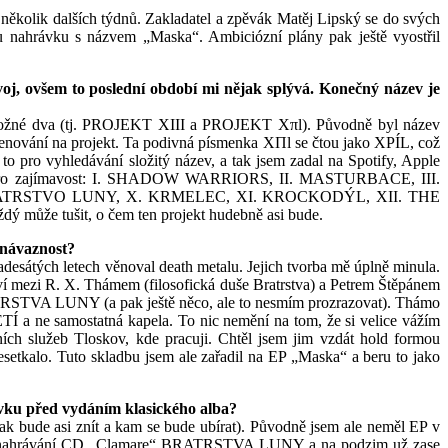
ěkolik dalších týdnů. Zakladatel a zpěvák Matěj Lipský se do svých
ou nahrávku s názvem „Maska“. Ambiciózní plány pak ještě vyostřil
oj, ovšem to poslední období mi nějak splývá. Konečný název je
u možné dva (tj. PROJEKT XIII a PROJEKT Xπl). Původně byl název
vání na projekt. Ta podivná písmenka XΠl se čtou jako XPÍL, což
to pro vyhledávání složitý název, a tak jsem zadal na Spotify, Apple
(jen pro zajímavost: I. SHADOW WARRIORS, II. MASTURBACE, III.
BRATRSTVO LUNY, X. KRMELEC, XI. KROCKODÝL, XII. THE
 může tušit, o čem ten projekt hudebně asi bude.
 návaznost?
desátých letech věnoval death metalu. Jejich tvorba mě úplně minula.
ví mezi R. X. Thámem (filosofická duše Bratrstva) a Petrem Štěpánem
BRATRSTVA LUNY (a pak ještě něco, ale to nesmím prozrazovat). Thámo
Í a ne samostatná kapela. To nic nemění na tom, že si velice vážím
ních služeb Tloskov, kde pracuji. Chtěl jsem jim vzdát hold formou
esetkalo. Tuto skladbu jsem ale zařadil na EP „Maska“ a beru to jako
ávku před vydáním klasického alba?
k bude asi znít a kam se bude ubírat). Původně jsem ale neměl EP v
išovalo nahrávání CD „Clamare“ BRATRSTVA LUNY a na podzim už zase