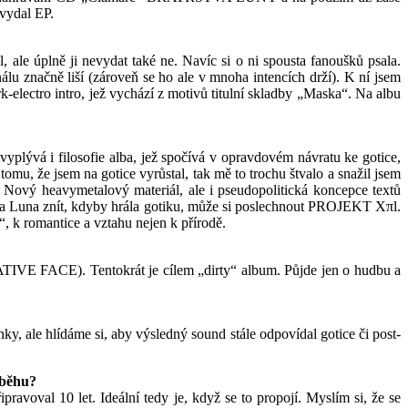
vydal EP.
ale úplně ji nevydat také ne. Navíc si o ni spousta fanoušků psala.
u značně liší (zároveň se ho ale v mnoha intencích drží). K ní jsem
k-electro intro, jež vychází z motivů titulní skladby „Maska“. Na albu
lývá i filosofie alba, jež spočívá v opravdovém návratu ke gotice,
, že jsem na gotice vyrůstal, tak mě to trochu štvalo a snažil jsem
. Nový heavymetalový materiál, ale i pseudopolitická koncepce textů
 Luna znít, kdyby hrála gotiku, může si poslechnout PROJEKT Xπl.
“, k romantice a vztahu nejen k přírodě.
TIVE FACE). Tentokrát je cílem „dirty“ album. Půjde jen o hudbu a
 ale hlídáme si, aby výsledný sound stále odpovídal gotice či post-
ůběhu?
ravoval 10 let. Ideální tedy je, když se to propojí. Myslím si, že se