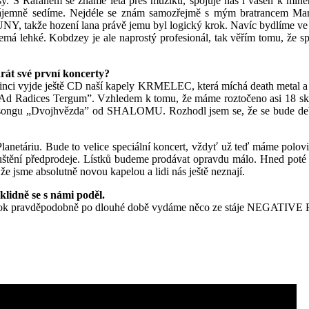
Rafanem se známe léta přes muziku, spojuje nás i vášeň k minerálům,
jemně sedíme. Nejdéle se znám samozřejmě s mým bratrancem Martine
, takže hození lana právě jemu byl logický krok. Navíc bydlíme ve s
lehké. Kobdzey je ale naprostý profesionál, tak věřím tomu, že s
rát své první koncerty?
rosinci vyjde ještě CD naší kapely KRMELEC, která míchá death metal 
d Radices Tergum”. Vzhledem k tomu, že máme roztočeno asi 18 skl
ver songu „Dvojhvězda” od SHALOMU. Rozhodl jsem se, že se bude deb
anetáriu. Bude to velice speciální koncert, vždyť už teď máme polovi
puštění předprodeje. Lístků budeme prodávat opravdu málo. Hned poté 
e jsme absolutně novou kapelou a lidi nás ještě neznají.
klidně se s námi poděl.
ští rok pravděpodobně po dlouhé době vydáme něco ze stáje NEGATIVE 