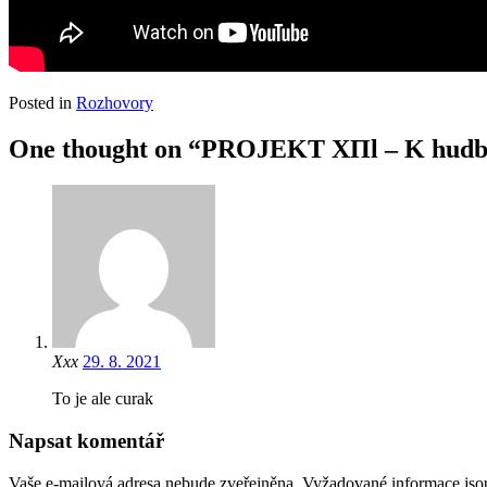
Posted in
Rozhovory
One thought on “PROJEKT XΠl – K hudbě,
Xxx
29. 8. 2021
To je ale curak
Napsat komentář
Vaše e-mailová adresa nebude zveřejněna.
Vyžadované informace js