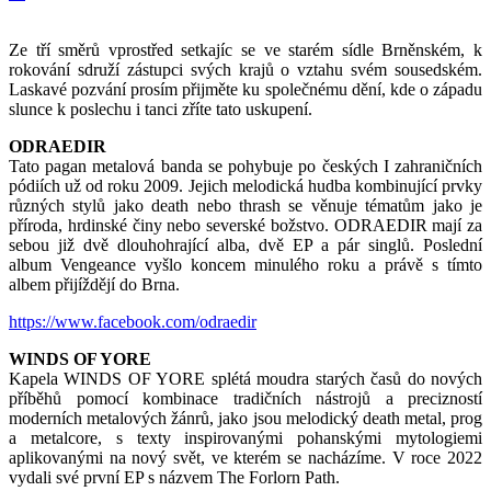
Ze tří směrů vprostřed setkajíc se ve starém sídle Brněnském, k
rokování sdruží zástupci svých krajů o vztahu svém sousedském.
Laskavé pozvání prosím přijměte ku společnému dění, kde o západu
slunce k poslechu i tanci zříte tato uskupení.
ODRAEDIR
Tato pagan metalová banda se pohybuje po českých I zahraničních
pódiích už od roku 2009. Jejich melodická hudba kombinující prvky
různých stylů jako death nebo thrash se věnuje tématům jako je
příroda, hrdinské činy nebo severské božstvo. ODRAEDIR mají za
sebou již dvě dlouhohrající alba, dvě EP a pár singlů. Poslední
album Vengeance vyšlo koncem minulého roku a právě s tímto
albem přijíždějí do Brna.
https://www.facebook.com/odraedir
WINDS OF YORE
Kapela WINDS OF YORE splétá moudra starých časů do nových
příběhů pomocí kombinace tradičních nástrojů a precizností
moderních metalových žánrů, jako jsou melodický death metal, prog
a metalcore, s texty inspirovanými pohanskými mytologiemi
aplikovanými na nový svět, ve kterém se nacházíme. V roce 2022
vydali své první EP s názvem The Forlorn Path.