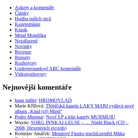
Ankety a komentáře
Články
Hudba našich otců
Kazetománie
Klasik
Metal Mondóka
Nezařazené
Novinky
Recenze
Reporty
Rozhovory
Undergroundové ABC komentáře
Videorozhovory
Nejnovější komentáře
haan miller
:
HROMOVLAD
Marie Křížová
:
Třebíčská kapela LAKY MARI vydává nové
album „Kind (of) Mind“
Pedro Murmur
:
Nové EP a klip kapely MURMUR!
Wayne
:
SORG INNKALLELSE – … Night Black (CD –
2008, Hexenreich records)
Rostislav Janáček
:
Metalové Finsko truchlí:zemřel Miika