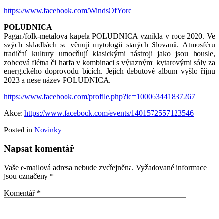
https://www.facebook.com/WindsOfYore
POLUDNICA
Pagan/folk-metalová kapela POLUDNICA vznikla v roce 2020. Ve
svých skladbách se věnují mytologii starých Slovanů. Atmosféru
tradiční kultury umocňují klasickými nástroji jako jsou housle,
zobcová flétna či harfa v kombinaci s výraznými kytarovými sóly za
energického doprovodu bicích. Jejich debutové album vyšlo říjnu
2023 a nese název POLUDNICA.
https://www.facebook.com/profile.php?id=100063441837267
Akce:
https://www.facebook.com/events/1401572557123546
Posted in
Novinky
Napsat komentář
Vaše e-mailová adresa nebude zveřejněna.
Vyžadované informace
jsou označeny
*
Komentář
*