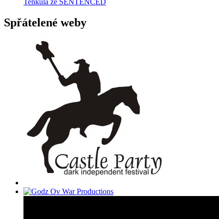
Tenkula ze SENTENCED
Spřátelené weby