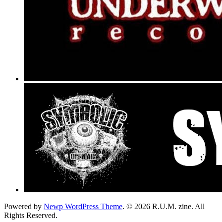
Powered by
Newp WordPress Theme
.
© 2026 R.U.M. zine. All
Rights Reserved.