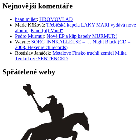
Nejnovější komentáře
haan miller
:
HROMOVLAD
Marie Křížová
:
Třebíčská kapela LAKY MARI vydává nové
album „Kind (of) Mind“
Pedro Murmur
:
Nové EP a klip kapely MURMUR!
Wayne
:
SORG INNKALLELSE – … Night Black (CD –
2008, Hexenreich records)
Rostislav Janáček
:
Metalové Finsko truchlí:zemřel Miika
Tenkula ze SENTENCED
Spřátelené weby