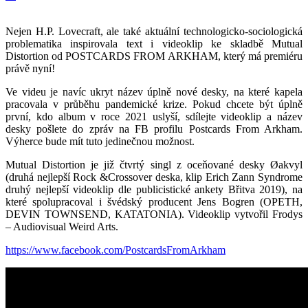
Nejen H.P. Lovecraft, ale také aktuální technologicko-sociologická
problematika inspirovala text i videoklip ke skladbě Mutual
Distortion od POSTCARDS FROM ARKHAM, který má premiéru
právě nyní!
Ve videu je navíc ukryt název úplně nové desky, na které kapela
pracovala v průběhu pandemické krize. Pokud chcete být úplně
první, kdo album v roce 2021 uslyší, sdílejte videoklip a název
desky pošlete do zpráv na FB profilu Postcards From Arkham.
Výherce bude mít tuto jedinečnou možnost.
Mutual Distortion je již čtvrtý singl z oceňované desky Øakvyl
(druhá nejlepší Rock &Crossover deska, klip Erich Zann Syndrome
druhý nejlepší videoklip dle publicistické ankety Břitva 2019), na
které spolupracoval i švédský producent Jens Bogren (OPETH,
DEVIN TOWNSEND, KATATONIA). Videoklip vytvořil Frodys
– Audiovisual Weird Arts.
https://www.facebook.com/PostcardsFromArkham