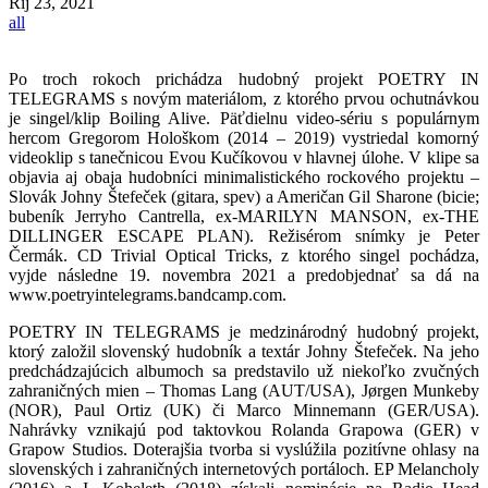
Říj
23, 2021
all
Po troch rokoch prichádza hudobný projekt POETRY IN
TELEGRAMS s novým materiálom, z ktorého prvou ochutnávkou
je singel/klip Boiling Alive. Päťdielnu video-sériu s populárnym
hercom Gregorom Hološkom (2014 – 2019) vystriedal komorný
videoklip s tanečnicou Evou Kučíkovou v hlavnej úlohe. V klipe sa
objavia aj obaja hudobníci minimalistického rockového projektu –
Slovák Johny Štefeček (gitara, spev) a Američan Gil Sharone (bicie;
bubeník Jerryho Cantrella, ex-MARILYN MANSON, ex-THE
DILLINGER ESCAPE PLAN). Režisérom snímky je Peter
Čermák. CD Trivial Optical Tricks, z ktorého singel pochádza,
vyjde následne 19. novembra 2021 a predobjednať sa dá na
www.poetryintelegrams.bandcamp.com.
POETRY IN TELEGRAMS je medzinárodný hudobný projekt,
ktorý založil slovenský hudobník a textár Johny Štefeček. Na jeho
predchádzajúcich albumoch sa predstavilo už niekoľko zvučných
zahraničných mien – Thomas Lang (AUT/USA), Jørgen Munkeby
(NOR), Paul Ortiz (UK) či Marco Minnemann (GER/USA).
Nahrávky vznikajú pod taktovkou Rolanda Grapowa (GER) v
Grapow Studios. Doterajšia tvorba si vyslúžila pozitívne ohlasy na
slovenských i zahraničných internetových portáloch. EP Melancholy