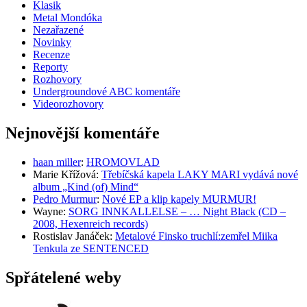
Klasik
Metal Mondóka
Nezařazené
Novinky
Recenze
Reporty
Rozhovory
Undergroundové ABC komentáře
Videorozhovory
Nejnovější komentáře
haan miller
:
HROMOVLAD
Marie Křížová
:
Třebíčská kapela LAKY MARI vydává nové
album „Kind (of) Mind“
Pedro Murmur
:
Nové EP a klip kapely MURMUR!
Wayne
:
SORG INNKALLELSE – … Night Black (CD –
2008, Hexenreich records)
Rostislav Janáček
:
Metalové Finsko truchlí:zemřel Miika
Tenkula ze SENTENCED
Spřátelené weby