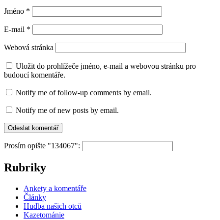
Jméno
*
E-mail
*
Webová stránka
Uložit do prohlížeče jméno, e-mail a webovou stránku pro
budoucí komentáře.
Notify me of follow-up comments by email.
Notify me of new posts by email.
Prosím opište "134067":
Rubriky
Ankety a komentáře
Články
Hudba našich otců
Kazetománie