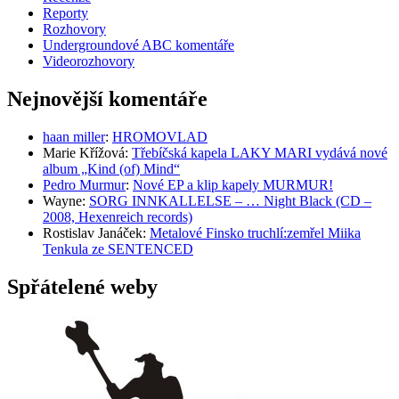
Reporty
Rozhovory
Undergroundové ABC komentáře
Videorozhovory
Nejnovější komentáře
haan miller
:
HROMOVLAD
Marie Křížová
:
Třebíčská kapela LAKY MARI vydává nové
album „Kind (of) Mind“
Pedro Murmur
:
Nové EP a klip kapely MURMUR!
Wayne
:
SORG INNKALLELSE – … Night Black (CD –
2008, Hexenreich records)
Rostislav Janáček
:
Metalové Finsko truchlí:zemřel Miika
Tenkula ze SENTENCED
Spřátelené weby