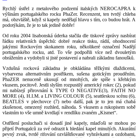
Rychlý ústřel z metalového podzemí italských NEROCAPRA k
výšinám portugalského rocku PhaZer. Recenzent, ten tvrdý chleba
má, obzvláště, když si kapely nedělají hlavu s tím, co budou hrát. A
podotýkám, že je to tak jedině dobře!
Od roku 2004 lisabonská úderka stačila dle tiskové zprávy nasbírat
řádku relativních úspěchů: dobré reakce tisku, rádií, ohodnocení
jakýmsi Rockovým skokanem roku, několikeré označení Nadějí
portugalského rocku, atd. To vše podpořili více než dvouletým
obrážením a vydobyli si jisté postavení a nabrali základnu fanoušků.
Vzdušná rocková základna je obkládána těžkými dlaždicemi,
vybarvena alternativním postřikem, sušena gotickým prouděním.
PhaZER nenuceně ukusují od mnohých, ale spíše s křehkým
vkusem, pocitově. Jestli slyším rozpustilý americký rokec (2), pokud
mi nabízejí přirovnání k TYPE O NEGATIVE(3), FAITH NO
MORE (4), H.I.M. a LIVING COLOUR (5), seattleskou scénu (6),
BEATLES v plechovce (7) nebo další, pak je to jen má chabá
zkušenost, omezený rozhled, náhoda. S vkusem a rukopisem sobě
vlastním to vše umně kvrdlají v rendlíku zvaném „Kismet“.
Ostřílení posluchači si dosadí jiné kapely, mlaďoši se mohou po
přijetí Portugalců za své odrazit k hledání kapel minulých. Akurátní
pevný zvuk, tvrdé rifování ozvláštňované vyhrávkami a ozdobami,