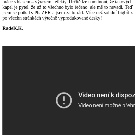
práce s hlasem – výrazem i efekty.
Určitě lze namítnout, že takových
kapel je pytel, že už to všechno bylo řečeno, ale mě to nevadí. Teď
jsem se potkal s PhaZER a jsem za to rád. Více než solidní bigbít z
po všechn stránkách výtečně vyprodukované desky!
RadeK.K.