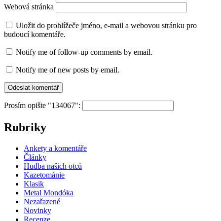
Webová stránka
Uložit do prohlížeče jméno, e-mail a webovou stránku pro
budoucí komentáře.
Notify me of follow-up comments by email.
Notify me of new posts by email.
Prosím opište "134067":
Rubriky
Ankety a komentáře
Články
Hudba našich otců
Kazetománie
Klasik
Metal Mondóka
Nezařazené
Novinky
Recenze