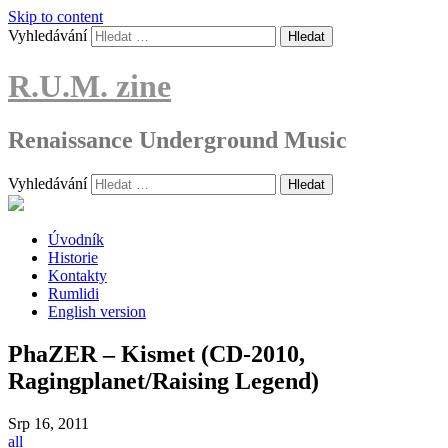
Skip to content
Vyhledávání
R.U.M. zine
Renaissance Underground Music
Vyhledávání
Úvodník
Historie
Kontakty
Rumlidi
English version
PhaZER – Kismet (CD-2010,
Ragingplanet/Raising Legend)
Srp
16, 2011
all