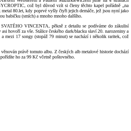
– s Alexem Websterem a Paulem Mazurkiewiczem jsme na 4 stranách
YCROPTIC, což byl důvod vzít si členy těchto kapel pořádně „na
80.let, kdy poprvé vyšly čtyři jejich demáče, jež jsou nyní jako
tou babičku (smích) a mnoho mnoho dalšího.
s SVATÉHO VINCENTA, pěkně z detailu se podíváme do zákulisí
hovoří za vše. Stálice českého dark/blacku slaví 20. narozeniny a
a mezi 17 songy (stopáž 79 minut) se nachází i několik raritek, což
věnován právě tomuto albu. Z českých alb metalové historie dochází
ořídíte ho za 99 Kč včetně poštovného.