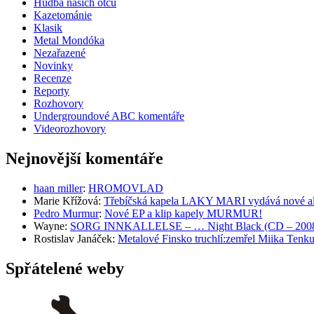
Hudba našich otců
Kazetománie
Klasik
Metal Mondóka
Nezařazené
Novinky
Recenze
Reporty
Rozhovory
Undergroundové ABC komentáře
Videorozhovory
Nejnovější komentáře
haan miller
:
HROMOVLAD
Marie Křížová
:
Třebíčská kapela LAKY MARI vydává nové al
Pedro Murmur
:
Nové EP a klip kapely MURMUR!
Wayne
:
SORG INNKALLELSE – … Night Black (CD – 2008, 
Rostislav Janáček
:
Metalové Finsko truchlí:zemřel Miika T
Spřátelené weby