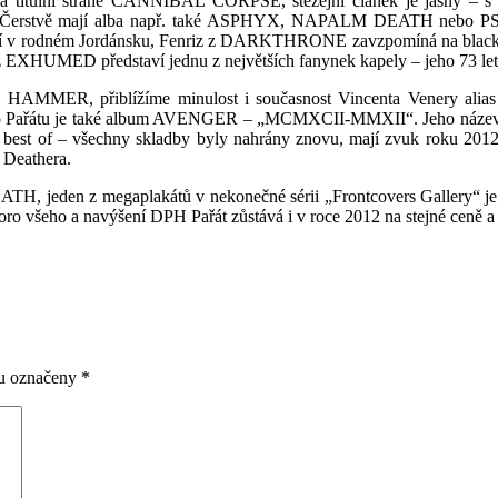
ou na titulní straně CANNIBAL CORPSE, stěžejní článek je jasný 
re“. Čerstvě mají alba např. také ASPHYX, NAPALM DEATH nebo PS
 rodném Jordánsku, Fenriz z DARKTHRONE zavzpomíná na black metal 
z EXHUMED představí jednu z největších fanynek kapely – jeho 73 le
HAMMER, přiblížíme minulost i současnost Vincenta Venery alia
ého Pařátu je také album AVENGER – „MCMXCII-MMXII“. Jeho název asi 
é best of – všechny skladby byly nahrány znovu, mají zvuk roku 2012 
 Deathera.
H, jeden z megaplakátů v nekonečné sérii „Frontcovers Gallery“ je 
šeho a navýšení DPH Pařát zůstává i v roce 2012 na stejné ceně a p
ou označeny
*