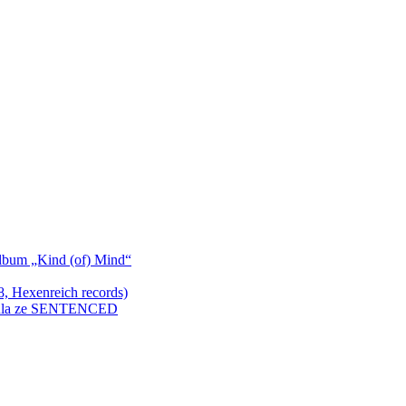
bum „Kind (of) Mind“
Hexenreich records)
enkula ze SENTENCED