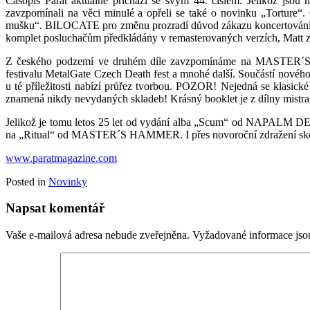
Časopis Pařát aktuálně přichází se svým 44. číslem. Jelikož js
zavzpomínali na věci minulé a opřeli se také o novinku „Tortu
mušku“. BILOCATE pro změnu prozradí důvod zákazu koncertování v
komplet posluchačům předkládány v remasterovaných verzích, Matt 
Z českého podzemí ve druhém díle zavzpomínáme na MASTER´S 
festivalu MetalGate Czech Death fest a mnohé další. Součástí nov
u té příležitosti nabízí průřez tvorbou. POZOR! Nejedná se klasick
znamená nikdy nevydaných skladeb! Krásný booklet je z dílny mistra
Jelikož je tomu letos 25 let od vydání alba „Scum“ od NAPALM DEAT
na „Ritual“ od MASTER´S HAMMER. I přes novoroční zdražení skoro v
www.paratmagazine.com
Posted in
Novinky
Napsat komentář
Vaše e-mailová adresa nebude zveřejněna.
Vyžadované informace js