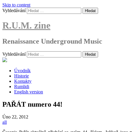
Skip to content
Vyhledávání
R.U.M. zine
Renaissance Underground Music
Vyhledávání
Úvodník
Historie
Kontakty
Rumlidi
English version
PAŘÁT numero 44!
Úno
22, 2012
all