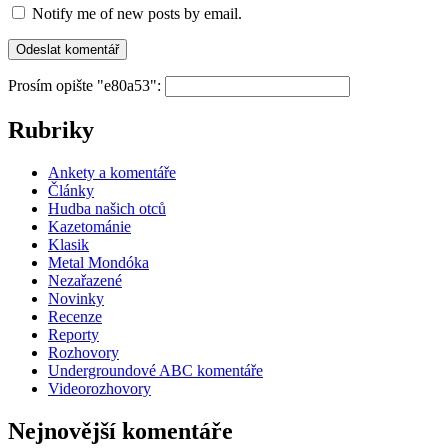
Notify me of new posts by email.
Prosím opište "e80a53":
Rubriky
Ankety a komentáře
Články
Hudba našich otců
Kazetománie
Klasik
Metal Mondóka
Nezařazené
Novinky
Recenze
Reporty
Rozhovory
Undergroundové ABC komentáře
Videorozhovory
Nejnovější komentáře