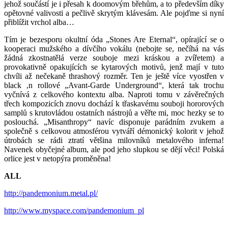
jehož součástí je i přesah k doomovým břehům, a to především díky
opětovné valivosti a pečlivě skrytým klávesám. Ale pojďme si nyní
přiblížit vrchol alba…
Tím je bezesporu okultní óda „Stones Are Eternal“, opírající se o
kooperaci mužského a dívčího vokálu (nebojte se, nečíhá na vás
žádná zkostnatělá verze souboje mezi kráskou a zvířetem) a
provokativně opakujících se kytarových motivů, jenž mají v tuto
chvíli až nečekaně thrashový rozměr. Ten je ještě více vyostřen v
black ‚n rollové „Avant-Garde Underground“, která tak trochu
vyčnívá z celkového kontextu alba. Naproti tomu v závěrečných
třech kompozicích znovu dochází k třaskavému souboji hororových
samplů s krutovládou ostatních nástrojů a věřte mi, moc hezky se to
poslouchá. „Misanthropy“ navíc disponuje parádním zvukem a
společně s celkovou atmosférou vytváří démonický kolorit v jehož
útrobách se rádi ztratí většina milovníků metalového inferna!
Navenek obyčejné album, ale pod jeho slupkou se dějí věci! Polská
orlice jest v netopýra proměněna!
ALL
http://pandemonium.metal.pl/
http://www.myspace.com/pandemonium_pl