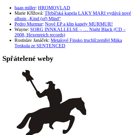
haan miller
:
HROMOVLAD
Marie Křížová
:
Třebíčská kapela LAKY MARI vydává nové
album „Kind (of) Mind“
Pedro Murmur
:
Nové EP a klip kapely MURMUR!
Wayne
:
SORG INNKALLELSE – … Night Black (CD –
2008, Hexenreich records)
Rostislav Janáček
:
Metalové Finsko truchlí:zemřel Miika
Tenkula ze SENTENCED
Spřátelené weby