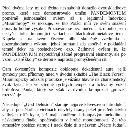
Před dvěma lety mi od těchto neznabohů dorazilo dvouskladbové
promo, které sice demonstrovalo umění PANDEMONIUM
poměrně jednoznačně, ovšem až s legitimní řadovkou
„Misanthropy“ se ukazuje, že tito Poláci míří ve svém snažení
opravdu hodně vysoko. Přiznávám se bez mučení, už dlouho jsem
neslyšel tolik imponující variaci na black-deathmetalové téma.
Kapela se na svém čtvrtém albu skutečně vzedmula k
pozoruhodnému výkonu, jehož primární síla spočívá v pokládání
temné deky na posluchačovo ego. Zajímavé ovšem je, že
PANDEMONIUM nepoužívají žádné progresivní elementy, ale po
vzoru „staré školy“ se derou k naprosto promyšlenému cíli.
Osm skvostných kompozic obklopuje dekadentní aura, jejíž
symboly jsou přítomny hned v úvodní skladbě „The Black Forest“.
Misantropicky odtažitá produkce je vázána hlavně na charismatický
zvuk kytar, tep ve středně rychlých tempech a úchvatný vokál
hrdlořeza Paula, který se však v úvodní kompozici „pouze“
rozcvičuje.
Následující „God Delusion“ startuje nejprve klávesovou introdukcí,
aby se po několika vteřinách otevřely brány pekel prostřednictvím
valivých riffů kytar, jež mají namířeno k houpavým melodiím a
následnému finále, spočívajícím v hrubé monotónnosti. Za této
atmosféry posléze startuje i track číslo tři s názvem „Necro Judas“,