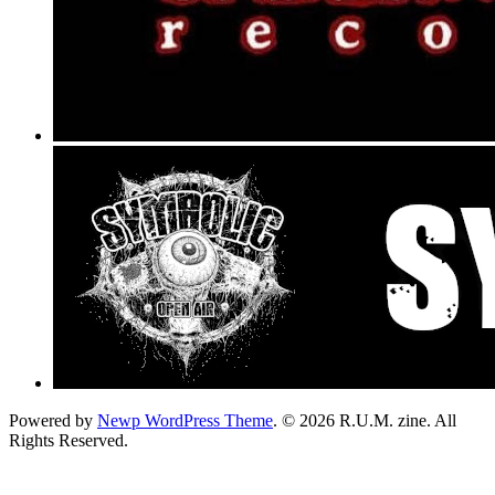
Powered by
Newp WordPress Theme
.
© 2026 R.U.M. zine. All
Rights Reserved.