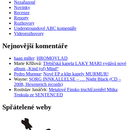
Nezařazené
Novinky
Recenze
Reporty
Rozhovory
Undergroundové ABC komentáře
Videorozhovory
Nejnovější komentáře
haan miller
:
HROMOVLAD
Marie Křížová
:
Třebíčská kapela LAKY MARI vydává nové
album „Kind (of) Mind“
Pedro Murmur
:
Nové EP a klip kapely MURMUR!
Wayne
:
SORG INNKALLELSE – … Night Black (CD –
2008, Hexenreich records)
Rostislav Janáček
:
Metalové Finsko truchlí:zemřel Miika
Tenkula ze SENTENCED
Spřátelené weby