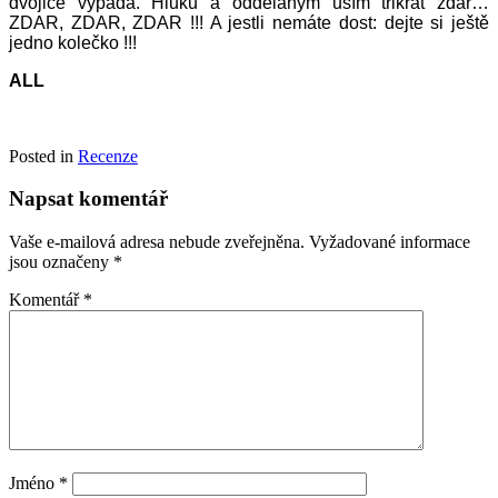
dvojice vypadá. Hluku a oddělaným uším třikrát zdar…
ZDAR, ZDAR, ZDAR !!! A jestli nemáte dost: dejte si ještě
jedno kolečko !!!
ALL
Posted in
Recenze
Napsat komentář
Vaše e-mailová adresa nebude zveřejněna.
Vyžadované informace
jsou označeny
*
Komentář
*
Jméno
*