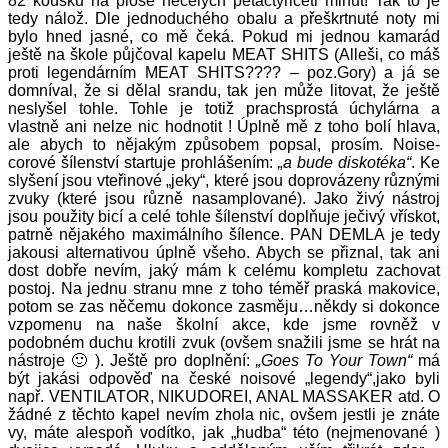
82 kousků na ploše necelých pětačtyřiceti minut! Tak to je
tedy nálož. Dle jednoduchého obalu a přeškrtnuté noty mi
bylo hned jasné, co mě čeká. Pokud mi jednou kamarád
ještě na škole půjčoval kapelu MEAT SHITS (Alleši, co máš
proti legendárním MEAT SHITS???? – poz.Gory) a já se
domníval, že si dělal srandu, tak jen může litovat, že ještě
neslyšel tohle.
Tohle je totiž prachsprostá úchylárna a
vlastně ani nelze nic hodnotit ! Úplně mě z toho bolí hlava,
ale abych to nějakým způsobem popsal, prosím. Noise-
corové šílenství startuje prohlášením:
„a bude diskotéka“
. Ke
slyšení jsou vteřinové „jeky“, které jsou doprovázeny různými
zvuky (které jsou různě nasamplované). Jako živý nástroj
jsou použity bicí a celé tohle šílenství doplňuje ječivý vřískot,
patrně nějakého maximálního šílence. PAN DEMLA je tedy
jakousi alternativou úplně všeho. Abych se přiznal, tak ani
dost dobře nevím, jaký mám k celému kompletu zachovat
postoj. Na jednu stranu mne z toho téměř praská makovice,
potom se zas něčemu dokonce zasměju…někdy si dokonce
vzpomenu na naše školní akce, kde jsme rovněž v
podobném duchu krotili zvuk (ovšem snažili jsme se hrát na
nástroje 🙂 ). Ještě pro doplnění:
„Goes To Your Town“
má
být jakási odpověď na české noisové „legendy“,jako byli
např. VENTILATOR, NIKUDOREI, ANAL MASSAKER atd. O
žádné z těchto kapel nevím zhola nic, ovšem jestli je znáte
vy, máte alespoň vodítko, jak „hudba“ této (nejmenované )