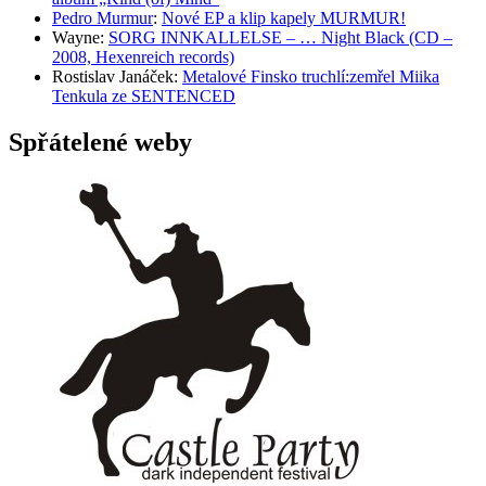
Pedro Murmur
:
Nové EP a klip kapely MURMUR!
Wayne
:
SORG INNKALLELSE – … Night Black (CD –
2008, Hexenreich records)
Rostislav Janáček
:
Metalové Finsko truchlí:zemřel Miika
Tenkula ze SENTENCED
Spřátelené weby