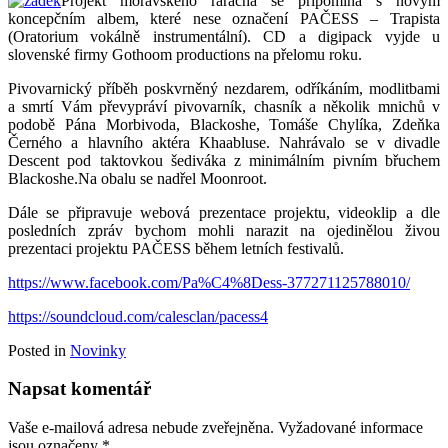
Projekt moravského raracha se připomíná s novým
koncepčním albem, které nese označení PAČESS – Trapista
(Oratorium vokálně instrumentální). CD a digipack vyjde u
slovenské firmy Gothoom productions na přelomu roku.
Pivovarnický příběh poskvrněný nezdarem, odříkáním, modlitbami
a smrtí Vám převypráví pivovarník, chasník a několik mnichů v
podobě Pána Morbivoda, Blackoshe, Tomáše Chylíka, Zdeňka
Černého a hlavního aktéra Khaabluse. Nahrávalo se v divadle
Descent pod taktovkou šediváka z minimálním pivním břuchem
Blackoshe.Na obalu se nadřel Moonroot.
Dále se připravuje webová prezentace projektu, videoklip a dle
posledních zpráv bychom mohli narazit na ojedinělou živou
prezentaci projektu PAČESS během letních festivalů.
https://www.facebook.com/Pa%C4%8Dess-377271125788010/
https://soundcloud.com/calesclan/pacess4
Posted in
Novinky
Napsat komentář
Vaše e-mailová adresa nebude zveřejněna.
Vyžadované informace
jsou označeny
*