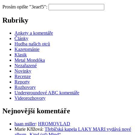
Prosím opište "3eaef5":
Rubriky
Ankety a komentáře
Články
Hudba našich otců
Kazetománie
Klasik
Metal Mondóka
Nezařazené
Novinky
Recenze
Reporty
Rozhovory
Undergroundové ABC komentáře
Videorozhovory
Nejnovější komentáře
haan miller
:
HROMOVLAD
Marie Křížová
:
Třebíčská kapela LAKY MARI vydává nové
album „Kind (of) Mind“