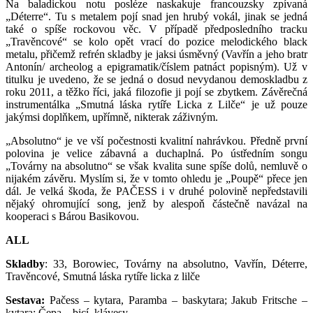
Na baladickou notu posléze naskakuje francouzsky zpívaná
„Déterre“. Tu s metalem pojí snad jen hrubý vokál, jinak se jedná
také o spíše rockovou věc. V případě předposledního tracku
„Travěncové“ se kolo opět vrací do pozice melodického black
metalu, přičemž refrén skladby je jaksi úsměvný (Vavřín a jeho bratr
Antonín/ archeolog a epigramatik/číslem patnáct popisným). Už v
titulku je uvedeno, že se jedná o dosud nevydanou demoskladbu z
roku 2011, a těžko říci, jaká filozofie ji pojí se zbytkem. Závěrečná
instrumentálka „Smutná láska rytíře Licka z Lilče“ je už pouze
jakýmsi doplňkem, upřímně, nikterak záživným.
„Absolutno“ je ve vší počestnosti kvalitní nahrávkou. Předně první
polovina je velice zábavná a duchaplná. Po ústředním songu
„Továrny na absolutno“ se však kvalita sune spíše dolů, nemluvě o
nijakém závěru. Myslím si, že v tomto ohledu je „Poupě“ přece jen
dál. Je velká škoda, že PAČESS i v druhé polovině nepředstavili
nějaký ohromující song, jenž by alespoň částečně navázal na
kooperaci s Bárou Basikovou.
ALL
Skladby
: 33, Borowiec, Továrny na absolutno, Vavřín, Déterre,
Travěncové, Smutná láska rytíře licka z lilče
Sestava:
Pačess – kytara, Paramba – baskytara; Jakub Fritsche –
kytara; Čepa – bicí, klávesy