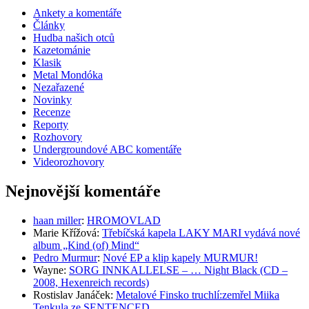
Ankety a komentáře
Články
Hudba našich otců
Kazetománie
Klasik
Metal Mondóka
Nezařazené
Novinky
Recenze
Reporty
Rozhovory
Undergroundové ABC komentáře
Videorozhovory
Nejnovější komentáře
haan miller
:
HROMOVLAD
Marie Křížová
:
Třebíčská kapela LAKY MARI vydává nové
album „Kind (of) Mind“
Pedro Murmur
:
Nové EP a klip kapely MURMUR!
Wayne
:
SORG INNKALLELSE – … Night Black (CD –
2008, Hexenreich records)
Rostislav Janáček
:
Metalové Finsko truchlí:zemřel Miika
Tenkula ze SENTENCED