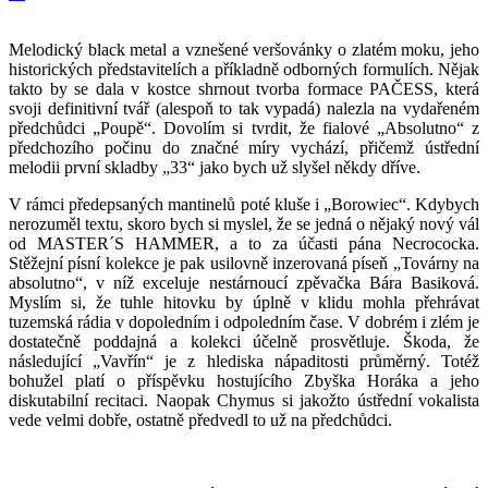
Melodický black metal a vznešené veršovánky o zlatém moku, jeho
historických představitelích a příkladně odborných formulích. Nějak
takto by se dala v kostce shrnout tvorba formace PAČESS, která
svoji definitivní tvář (alespoň to tak vypadá) nalezla na vydařeném
předchůdci „Poupě“. Dovolím si tvrdit, že fialové „Absolutno“ z
předchozího počinu do značné míry vychází, přičemž ústřední
melodii první skladby „33“ jako bych už slyšel někdy dříve.
V rámci předepsaných mantinelů poté kluše i „Borowiec“. Kdybych
nerozuměl textu, skoro bych si myslel, že se jedná o nějaký nový vál
od MASTER´S HAMMER, a to za účasti pána Necrococka.
Stěžejní písní kolekce je pak usilovně inzerovaná píseň „Továrny na
absolutno“, v níž exceluje nestárnoucí zpěvačka Bára Basiková.
Myslím si, že tuhle hitovku by úplně v klidu mohla přehrávat
tuzemská rádia v dopoledním i odpoledním čase. V dobrém i zlém je
dostatečně poddajná a kolekci účelně prosvětluje. Škoda, že
následující „Vavřín“ je z hlediska nápaditosti průměrný. Totéž
bohužel platí o příspěvku hostujícího Zbyška Horáka a jeho
diskutabilní recitaci. Naopak Chymus si jakožto ústřední vokalista
vede velmi dobře, ostatně předvedl to už na předchůdci.