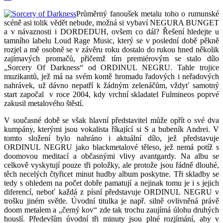
Průměrný fanoušek metalu toho o rumunské
scéně asi tolik vědět nebude, možná si vybaví NEGURA BUNGET
a v návaznosti i DORDEDUH, ovšem co dál? Řešení hledejte u
tamního labelu Loud Rage Music, který se v poslední době pěkně
rozjel a mě osobně se v závěru roku dostalo do rukou hned několik
zajímavých promačů, přičemž tím premiérovým se stalo dílo
„Sorcery Of Darkness“ od ORDINUL NEGRU. Tahle trojice
muzikantů, jež má na svém kontě hromadu řadových i neřadových
nahrávek, už dávno nepatří k žádným zelenáčům, vždyť samotný
start započal v roce 2004, kdy vrchní skladatel Fulmineos poprvé
zakusil metalového štěstí.
V současné době se však hlavní představitel může opřít o své dva
kumpány, kterými jsou vokalista říkající si S a bubeník Andrei. V
tomto složení bylo nahráno i aktuální dílo, jež představuje
ORDINUL NEGRU jako blackmetalové těleso, jež nemá potíž s
doomovou meditací a občasnými vlivy avantgardy. Na albu se
celkově vyskytují pouze tři položky, ale protože jsou řádně dlouhé,
těch necelých čtyřicet minut hudby album poskytne.
Tři skladby se
tedy s ohledem na počet dobře pamatují a nejinak tomu je i s jejich
diferencí, neboť každá z písní představuje ORDINUL NEGRU v
trošku jiném světle. Úvodní titulka je např. silně ovlivněná právě
doom metalem a „černý kov“ zde tak trochu zaujímá úlohu druhých
houslí. Především úvodní tři minuty jsou plné rozjímání, aby v