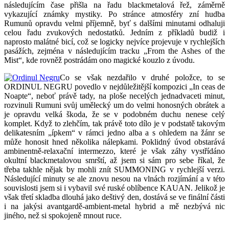
následujícím čase přišla na řadu blackmetalová řež, záměrně
vykazující známky mystiky. Po stránce atmosféry zní hudba
Rumunů opravdu velmi příjemně, byť s dalšími minutami odhaluji
celou řadu zvukových nedostatků. Jedním z příkladů budiž i
naprosto malátné bicí, což se logicky nejvíce projevuje v rychlejších
pasážích, zejména v následujícím tracku „From the Ashes of the
Mist“, kde rovněž postrádám ono magické kouzlo z úvodu.
Co se však nezdařilo v druhé položce, to se
ORDINUL NEGRU povedlo v nejdůležitější kompozici „In ceas de
Noapte“, neboť právě tady, na ploše necelých jednadvaceti minut,
rozvinuli Rumuni svůj umělecký um do velmi honosných obrátek a
je opravdu velká škoda, že se v podobném duchu nenese celý
komplet. Když to zlehčím, tak právě toto dílo je v podstatě takovým
delikatesním „ípkem“ v rámci jedno alba a s ohledem na žánr se
může honosit hned několika nálepkami. Poklidný úvod obstarává
ambinentně-relaxační intermezzo, které je však záhy vystřídáno
okultní blackmetalovou smrští, až jsem si sám pro sebe říkal, že
třeba takhle nějak by mohli znít SUMMONING v rychlejší verzi.
Následující minuty se ale znovu nesou na vlnách rozjímání a v této
souvislosti jsem si i vybavil své ruské oblíbence KAUAN. Jelikož je
však třetí skladba dlouhá jako deštivý den, dostává se ve finální části
i na jakýsi avantgardě-ambient-metal hybrid a mě nezbývá nic
jiného, než si spokojeně mnout ruce.