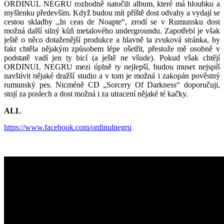
ORDINUL NEGRU rozhodně natočili album, které má hloubku a
myšlenku především. Když budou mít příště dost odvahy a vydají se
cestou skladby „In ceas de Noapte“, zrodí se v Rumunsku dost
možná další silný kůň metalového undergroundu. Zapotřebí je však
ještě o něco dotaženější produkce a hlavně ta zvuková stránka, by
fakt chtěla nějakým způsobem lépe ošetřit, přestože mě osobně v
podstatě vadí jen ty bicí (a ještě ne všude). Pokud však chtějí
ORDINUL NEGRU mezi úplně ty nejlepší, budou muset nejspíš
navštívit nějaké dražší studio a v tom je možná i zakopán pověstný
rumunský pes. Nicméně CD „Sorcery Of Darkness“ doporučuji,
stojí za poslech a dost možná i za utracení nějaké té kačky.
ALL
https://www.facebook.com/ordinulnegru