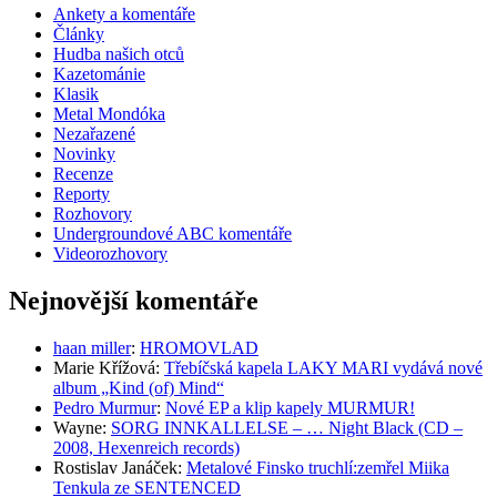
Ankety a komentáře
Články
Hudba našich otců
Kazetománie
Klasik
Metal Mondóka
Nezařazené
Novinky
Recenze
Reporty
Rozhovory
Undergroundové ABC komentáře
Videorozhovory
Nejnovější komentáře
haan miller
:
HROMOVLAD
Marie Křížová
:
Třebíčská kapela LAKY MARI vydává nové
album „Kind (of) Mind“
Pedro Murmur
:
Nové EP a klip kapely MURMUR!
Wayne
:
SORG INNKALLELSE – … Night Black (CD –
2008, Hexenreich records)
Rostislav Janáček
:
Metalové Finsko truchlí:zemřel Miika
Tenkula ze SENTENCED