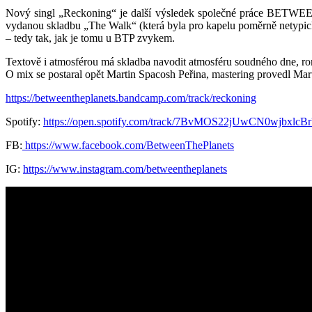
Nový singl „Reckoning“ je další výsledek společné práce BE
vydanou skladbu „The Walk“ (která byla pro kapelu poměrně netypick
– tedy tak, jak je tomu u BTP zvykem.
Textově i atmosférou má skladba navodit atmosféru soudného dne, r
O mix se postaral opět Martin Spacosh Peřina, mastering provedl Ma
https://betweentheplanets.bandcamp.com/track/reckoning
Spotify:
https://open.spotify.com/track/7BvMOS22jUwCN0wjbxlcB
FB:
https://www.facebook.com/BetweenThePlanets
IG:
https://www.instagram.com/betweentheplanets