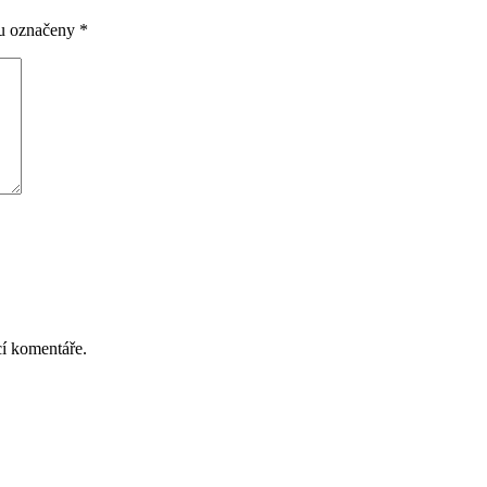
ou označeny
*
cí komentáře.