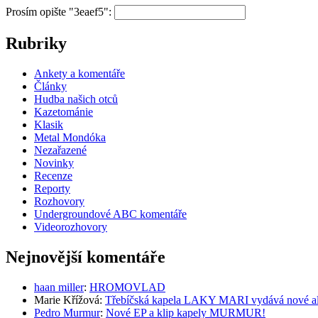
Prosím opište "3eaef5":
Rubriky
Ankety a komentáře
Články
Hudba našich otců
Kazetománie
Klasik
Metal Mondóka
Nezařazené
Novinky
Recenze
Reporty
Rozhovory
Undergroundové ABC komentáře
Videorozhovory
Nejnovější komentáře
haan miller
:
HROMOVLAD
Marie Křížová
:
Třebíčská kapela LAKY MARI vydává nové al
Pedro Murmur
:
Nové EP a klip kapely MURMUR!