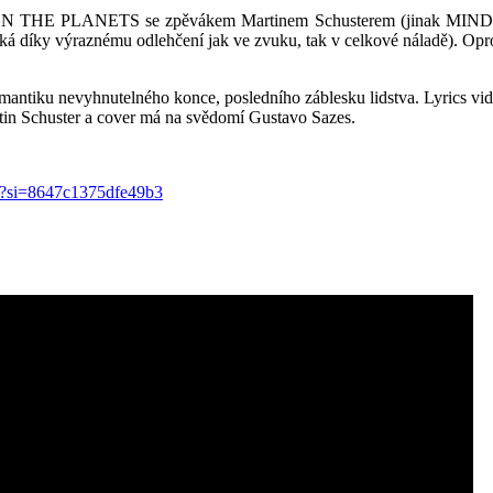
TWEEN THE PLANETS se zpěvákem Martinem Schusterem (jinak MIND
á díky výraznému odlehčení jak ve zvuku, tak v celkové náladě). Oprot
omantiku nevyhnutelného konce, posledního záblesku lidstva. Lyrics
rtin Schuster a cover má na svědomí Gustavo Sazes.
r?si=8647c1375dfe49b3