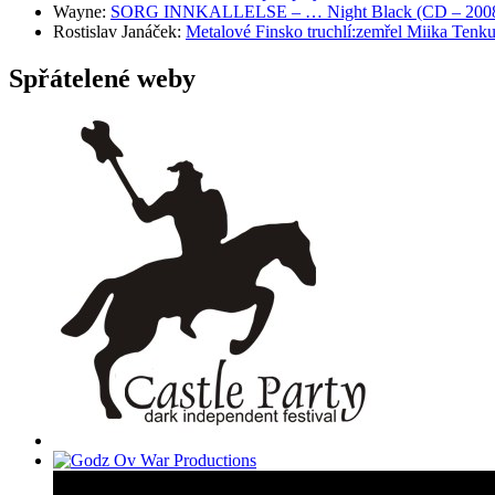
Wayne
:
SORG INNKALLELSE – … Night Black (CD – 2008, 
Rostislav Janáček
:
Metalové Finsko truchlí:zemřel Miika T
Spřátelené weby