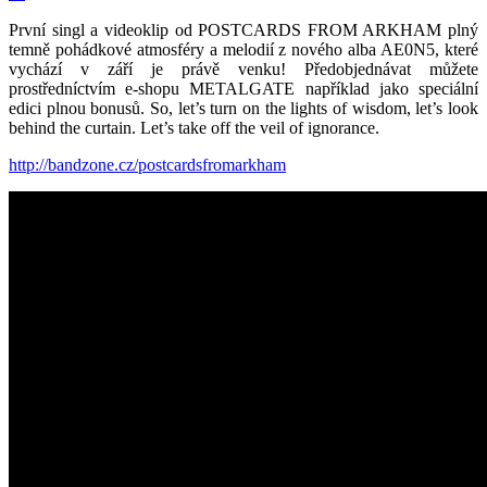
První singl a videoklip od POSTCARDS FROM ARKHAM plný
temně pohádkové atmosféry a melodií z nového alba AE0N5, které
vychází v září je právě venku! Předobjednávat můžete
prostředníctvím e-shopu METALGATE například jako speciální
edici plnou bonusů. So, let’s turn on the lights of wisdom, let’s look
behind the curtain. Let’s take off the veil of ignorance.
http://bandzone.cz/postcardsfromarkham