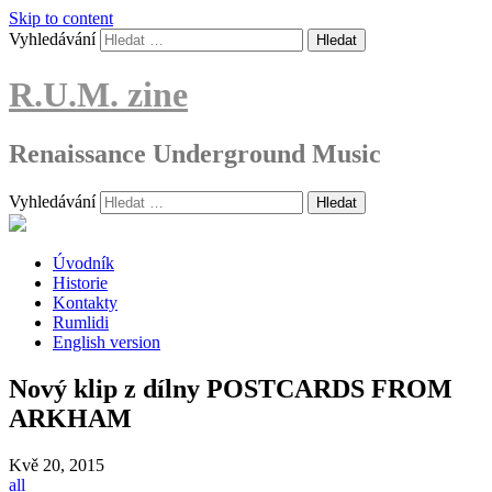
Skip to content
Vyhledávání
R.U.M. zine
Renaissance Underground Music
Vyhledávání
Úvodník
Historie
Kontakty
Rumlidi
English version
Nový klip z dílny POSTCARDS FROM
ARKHAM
Kvě
20, 2015
all