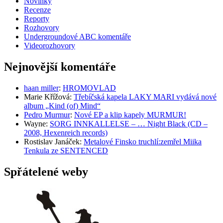
Novinky
Recenze
Reporty
Rozhovory
Undergroundové ABC komentáře
Videorozhovory
Nejnovější komentáře
haan miller
:
HROMOVLAD
Marie Křížová
:
Třebíčská kapela LAKY MARI vydává nové
album „Kind (of) Mind“
Pedro Murmur
:
Nové EP a klip kapely MURMUR!
Wayne
:
SORG INNKALLELSE – … Night Black (CD –
2008, Hexenreich records)
Rostislav Janáček
:
Metalové Finsko truchlí:zemřel Miika
Tenkula ze SENTENCED
Spřátelené weby