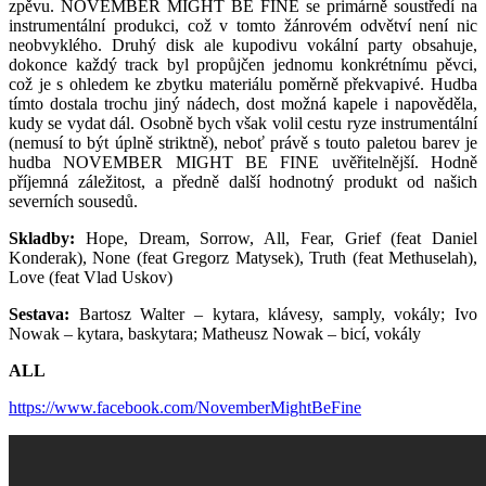
zpěvu. NOVEMBER MIGHT BE FINE se primárně soustředí na
instrumentální produkci, což v tomto žánrovém odvětví není nic
neobvyklého. Druhý disk ale kupodivu vokální party obsahuje,
dokonce každý track byl propůjčen jednomu konkrétnímu pěvci,
což je s ohledem ke zbytku materiálu poměrně překvapivé. Hudba
tímto dostala trochu jiný nádech, dost možná kapele i napověděla,
kudy se vydat dál. Osobně bych však volil cestu ryze instrumentální
(nemusí to být úplně striktně), neboť právě s touto paletou barev je
hudba NOVEMBER MIGHT BE FINE uvěřitelnější. Hodně
příjemná záležitost, a předně další hodnotný produkt od našich
severních sousedů.
Skladby:
Hope, Dream, Sorrow, All, Fear, Grief (feat Daniel
Konderak), None (feat Gregorz Matysek), Truth (feat Methuselah),
Love (feat Vlad Uskov)
Sestava:
Bartosz Walter – kytara, klávesy, samply, vokály; Ivo
Nowak – kytara, baskytara; Matheusz Nowak – bicí, vokály
ALL
https://www.facebook.com/NovemberMightBeFine