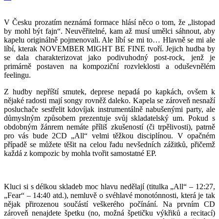
V Česku prozatím neznámá formace hlásí něco o tom, že „listopad
by mohl být fajn“. Neuvěřitelné, kam až musí umělci sáhnout, aby
kapelu originálně pojmenovali. Ale líbí se mi to… Hlavně se mi ale
líbí, kterak NOVEMBER MIGHT BE FINE tvoří. Jejich hudba by
se dala charakterizovat jako podivuhodný post-rock, jenž je
primárně postaven na kompoziční rozvleklosti a oduševnělém
feelingu.
Z hudby nepříští smutek, deprese nepadá po kapkách, ovšem k
nějaké radosti mají songy rovněž daleko. Kapela se zároveň nesnaží
posluchače sestřelit kdovíjak instrumentálně nabušenými party, ale
důmyslným způsobem prezentuje svůj skladatelský um. Pokud s
obdobným žánrem nemáte příliš zkušeností (či trpělivosti), patrně
pro vás bude 2CD „All“ velmi těžkou disciplínou. V opačném
případě se můžete těšit na celou řadu nevšedních zážitků, přičemž
každá z kompozic by mohla tvořit samostatné EP.
Kluci si s délkou skladeb moc hlavu nedělají (titulka „All“ – 12:27,
„Fear“ – 14:40 atd.), nemluvě o svéhlavé monotónnosti, která je tak
nějak přirozenou součástí veškerého počínání. Na prvním CD
zároveň nenajdete špetku (no, možná špetičku výkřiků a recitací)