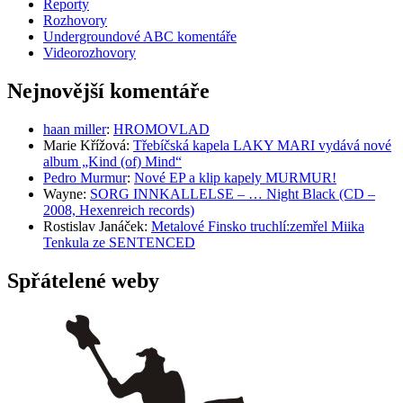
Reporty
Rozhovory
Undergroundové ABC komentáře
Videorozhovory
Nejnovější komentáře
haan miller
:
HROMOVLAD
Marie Křížová
:
Třebíčská kapela LAKY MARI vydává nové
album „Kind (of) Mind“
Pedro Murmur
:
Nové EP a klip kapely MURMUR!
Wayne
:
SORG INNKALLELSE – … Night Black (CD –
2008, Hexenreich records)
Rostislav Janáček
:
Metalové Finsko truchlí:zemřel Miika
Tenkula ze SENTENCED
Spřátelené weby