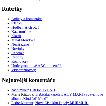
Rubriky
Ankety a komentáře
Články
Hudba našich otců
Kazetománie
Klasik
Metal Mondóka
Nezařazené
Novinky
Recenze
Reporty
Rozhovory
Undergroundové ABC komentáře
Videorozhovory
Nejnovější komentáře
haan miller
:
HROMOVLAD
Marie Křížová
:
Třebíčská kapela LAKY MARI vydává nové
album „Kind (of) Mind“
Pedro Murmur
:
Nové EP a klip kapely MURMUR!