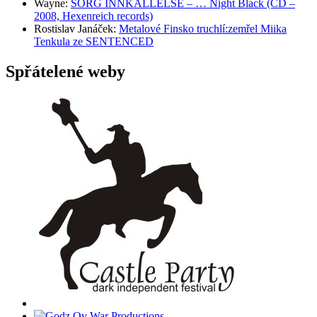
Wayne
:
SORG INNKALLELSE – … Night Black (CD –
2008, Hexenreich records)
Rostislav Janáček
:
Metalové Finsko truchlí:zemřel Miika
Tenkula ze SENTENCED
Spřátelené weby