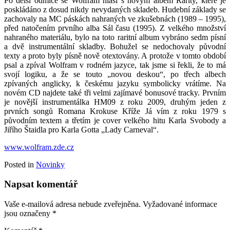
Po delší odmlce se Wolfram hlásí s novým albem Rarity, které je
poskládáno z dosud nikdy nevydaných skladeb. Hudební základy se
zachovaly na MC páskách nahraných ve zkušebnách (1989 – 1995),
před natočením prvního alba Sál času (1995). Z velkého množství
nahraného materiálu, bylo na toto raritní album vybráno sedm písní
a dvě instrumentální skladby. Bohužel se nedochovaly původní
texty a proto byly písně nově otextovány. A protože v tomto období
psal a zpíval Wolfram v rodném jazyce, tak jsme si řekli, že to má
svojí logiku, a že se touto „novou deskou“, po třech albech
zpívaných anglicky, k českému jazyku symbolicky vrátíme. Na
novém CD najdete také tři velmi zajímavé bonusové tracky. Prvním
je novější instrumentálka HM09 z roku 2009, druhým jeden z
prvních songů Romana Krokuse Kříže Já vím z roku 1979 s
původním textem a třetím je cover velkého hitu Karla Svobody a
Jiřího Štaidla pro Karla Gotta „Lady Carneval“.
www.wolfram.zde.cz
Posted in
Novinky
Napsat komentář
Vaše e-mailová adresa nebude zveřejněna.
Vyžadované informace
jsou označeny
*