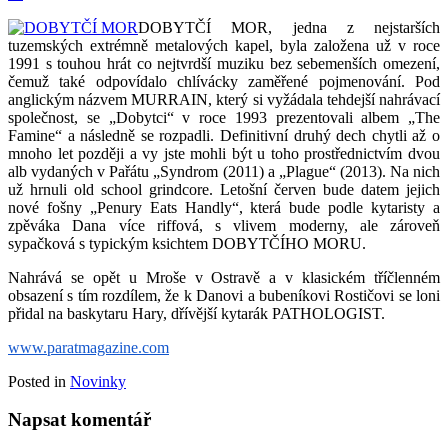
DOBYTČÍ MOR, jedna z nejstarších
tuzemských extrémně metalových kapel, byla založena už v roce
1991 s touhou hrát co nejtvrdší muziku bez sebemenších omezení,
čemuž také odpovídalo chlívácky zaměřené pojmenování. Pod
anglickým názvem MURRAIN, který si vyžádala tehdejší nahrávací
společnost, se „Dobytci“ v roce 1993 prezentovali albem „The
Famine“ a následně se rozpadli. Definitivní druhý dech chytli až o
mnoho let později a vy jste mohli být u toho prostřednictvím dvou
alb vydaných v Pařátu „Syndrom (2011) a „Plague“ (2013). Na nich
už hrnuli old school grindcore. Letošní červen bude datem jejich
nové fošny „Penury Eats Handly“, která bude podle kytaristy a
zpěváka Dana více riffová, s vlivem moderny, ale zároveň
sypačková s typickým ksichtem DOBYTČÍHO MORU.
Nahrává se opět u Mroše v Ostravě a v klasickém tříčlenném
obsazení s tím rozdílem, že k Danovi a bubeníkovi Rostičovi se loni
přidal na baskytaru Hary, dřívější kytarák PATHOLOGIST.
www.paratmagazine.com
Posted in
Novinky
Napsat komentář