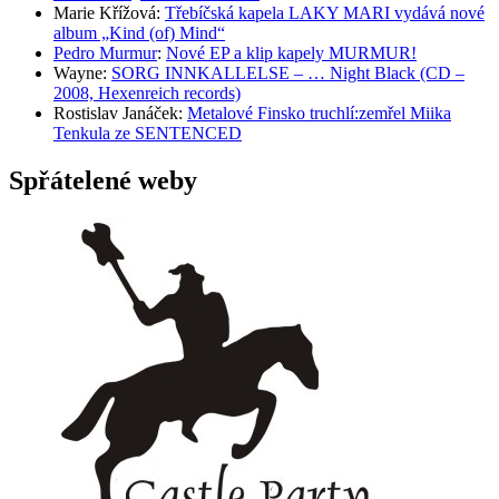
Marie Křížová
:
Třebíčská kapela LAKY MARI vydává nové
album „Kind (of) Mind“
Pedro Murmur
:
Nové EP a klip kapely MURMUR!
Wayne
:
SORG INNKALLELSE – … Night Black (CD –
2008, Hexenreich records)
Rostislav Janáček
:
Metalové Finsko truchlí:zemřel Miika
Tenkula ze SENTENCED
Spřátelené weby