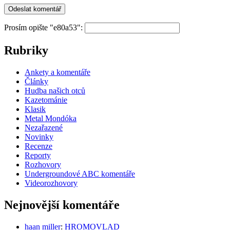
Prosím opište "e80a53":
Rubriky
Ankety a komentáře
Články
Hudba našich otců
Kazetománie
Klasik
Metal Mondóka
Nezařazené
Novinky
Recenze
Reporty
Rozhovory
Undergroundové ABC komentáře
Videorozhovory
Nejnovější komentáře
haan miller
:
HROMOVLAD