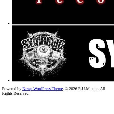
Powered by
Newp WordPress Theme
.
© 2026 R.U.M. zine. All
Rights Reserved.