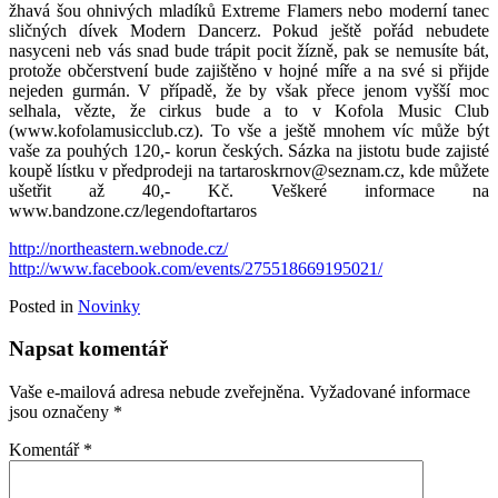
žhavá šou ohnivých mladíků Extreme Flamers nebo moderní tanec
sličných dívek Modern Dancerz. Pokud ještě pořád nebudete
nasyceni neb vás snad bude trápit pocit žízně, pak se nemusíte bát,
protože občerstvení bude zajištěno v hojné míře a na své si přijde
nejeden gurmán. V případě, že by však přece jenom vyšší moc
selhala, vězte, že cirkus bude a to v Kofola Music Club
(www.kofolamusicclub.cz). To vše a ještě mnohem víc může být
vaše za pouhých 120,- korun českých. Sázka na jistotu bude zajisté
koupě lístku v předprodeji na tartaroskrnov@seznam.cz, kde můžete
ušetřit až 40,- Kč. Veškeré informace na
www.bandzone.cz/legendoftartaros
http://northeastern.webnode.cz/
http://www.facebook.com/events/275518669195021/
Posted in
Novinky
Napsat komentář
Vaše e-mailová adresa nebude zveřejněna.
Vyžadované informace
jsou označeny
*
Komentář
*