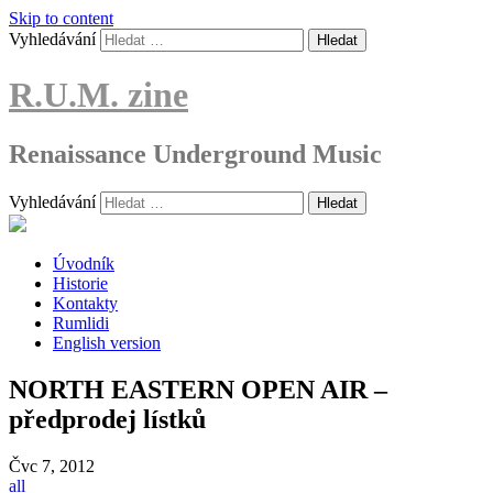
Skip to content
Vyhledávání
R.U.M. zine
Renaissance Underground Music
Vyhledávání
Úvodník
Historie
Kontakty
Rumlidi
English version
NORTH EASTERN OPEN AIR –
předprodej lístků
Čvc
7, 2012
all