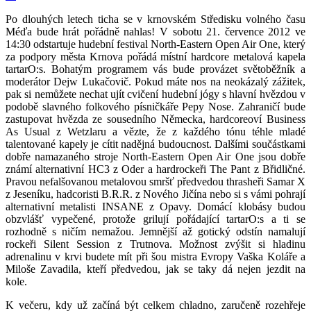
Po dlouhých letech ticha se v krnovském Středisku volného času
Méďa bude hrát pořádně nahlas! V sobotu 21. července 2012 ve
14:30 odstartuje hudební festival North-Eastern Open Air One, který
za podpory města Krnova pořádá místní hardcore metalová kapela
tartarO:s. Bohatým programem vás bude provázet světoběžník a
moderátor Dejw Lukačovič. Pokud máte nos na neokázalý zážitek,
pak si nemůžete nechat ujít cvičení hudební jógy s hlavní hvězdou v
podobě slavného folkového písničkáře Pepy Nose. Zahraničí bude
zastupovat hvězda ze sousedního Německa, hardcoreoví Business
As Usual z Wetzlaru a vězte, že z každého tónu téhle mladé
talentované kapely je cítit nadějná budoucnost. Dalšími součástkami
dobře namazaného stroje North-Eastern Open Air One jsou dobře
známí alternativní HC3 z Oder a hardrockeři The Pant z Břidličné.
Pravou nefalšovanou metalovou smršť předvedou thrasheři Samar X
z Jeseníku, hadcoristi B.R.R. z Nového Jičína nebo si s vámi pohrají
alternativní metalisti INSANE z Opavy. Domácí klobásy budou
obzvlášť vypečené, protože grilují pořádající tartarO:s a ti se
rozhodně s ničím nemažou. Jemnější až gotický odstín namalují
rockeři Silent Session z Trutnova. Možnost zvýšit si hladinu
adrenalinu v krvi budete mít při šou mistra Evropy Vaška Koláře a
Miloše Zavadila, kteří předvedou, jak se taky dá nejen jezdit na
kole.
K večeru, kdy už začíná být celkem chladno, zaručeně rozehřeje