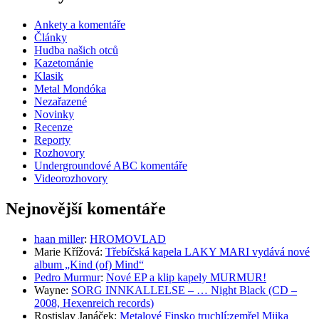
Ankety a komentáře
Články
Hudba našich otců
Kazetománie
Klasik
Metal Mondóka
Nezařazené
Novinky
Recenze
Reporty
Rozhovory
Undergroundové ABC komentáře
Videorozhovory
Nejnovější komentáře
haan miller
:
HROMOVLAD
Marie Křížová
:
Třebíčská kapela LAKY MARI vydává nové
album „Kind (of) Mind“
Pedro Murmur
:
Nové EP a klip kapely MURMUR!
Wayne
:
SORG INNKALLELSE – … Night Black (CD –
2008, Hexenreich records)
Rostislav Janáček
:
Metalové Finsko truchlí:zemřel Miika