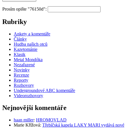
Prosím opište "76150d":
Rubriky
Ankety a komentáře
Články
Hudba našich otců
Kazetománie
Klasik
Metal Mondóka
Nezařazené
Novinky
Recenze
Reporty
Rozhovory
Undergroundové ABC komentáře
Videorozhovory
Nejnovější komentáře
haan miller
:
HROMOVLAD
Marie Křížová
:
Třebíčská kapela LAKY MARI vydává nové