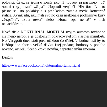
polovici. Či už sa jedná o songy ako „З чортом за пазухою“, „У
човні з дурнями“, „Ліра“, „Чорний мед“ či „Ніч богів“, tieto
piesne sa isto poľahky a s prehľadom zaradia medzi koncertné
stálice. Avšak silu, akú mali svojho času neskonale podmanivé kusy
„Україна“, „Біла вежа“ alebo „Новая эра мечей“ v nich
nenachádzam.
Nové dielo NOKTURNAL MORTUM svojim autorom rozhodne
zlé meno nerobí a je dôstojným pokračovateľom vlastnej minulosti.
No Varggoth dnes stojí pred otázkou čo ďalej. V budúcnosti by to
každopádne chcelo veľkú dávku istej pridanej hodnoty v podobe
nového, osviežujúceho kroku novým, neprebádaným smerom.
Dagon
https://www.facebook.com/nokturnalmortumofficial