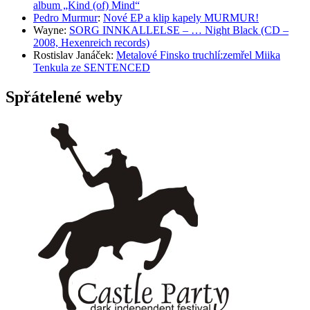
album „Kind (of) Mind“
Pedro Murmur
:
Nové EP a klip kapely MURMUR!
Wayne
:
SORG INNKALLELSE – … Night Black (CD –
2008, Hexenreich records)
Rostislav Janáček
:
Metalové Finsko truchlí:zemřel Miika
Tenkula ze SENTENCED
Spřátelené weby