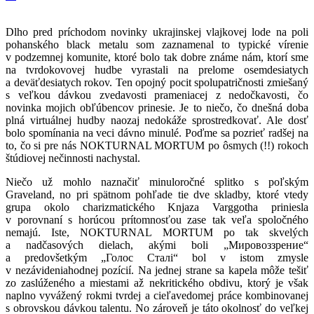
Dlho pred príchodom novinky ukrajinskej vlajkovej lode na poli
pohanského black metalu som zaznamenal to typické vírenie
v podzemnej komunite, ktoré bolo tak dobre známe nám, ktorí sme
na tvrdokovovej hudbe vyrastali na prelome osemdesiatych
a deväťdesiatych rokov. Ten opojný pocit spolupatričnosti zmiešaný
s veľkou dávkou zvedavosti prameniacej z nedočkavosti, čo
novinka mojich obľúbencov prinesie. Je to niečo, čo dnešná doba
plná virtuálnej hudby naozaj nedokáže sprostredkovať. Ale dosť
bolo spomínania na veci dávno minulé. Poďme sa pozrieť radšej na
to, čo si pre nás NOKTURNAL MORTUM po ôsmych (!!) rokoch
štúdiovej nečinnosti nachystal.
Niečo už mohlo naznačiť minuloročné splitko s poľským
Graveland, no pri spätnom pohľade tie dve skladby, ktoré vtedy
grupa okolo charizmatického Knjaza Varggotha priniesla
v porovnaní s horúcou prítomnosťou zase tak veľa spoločného
nemajú. Iste, NOKTURNAL MORTUM po tak skvelých
a nadčasových dielach, akými boli „Мировоззрение“
a predovšetkým „Голос Cталі“ bol v istom zmysle
v nezávideniahodnej pozícií.
Na jednej strane sa kapela môže tešiť
zo zaslúženého a miestami až nekritického obdivu, ktorý je však
naplno vyvážený rokmi tvrdej a cieľavedomej práce kombinovanej
s obrovskou dávkou talentu. No zároveň je táto okolnosť do veľkej