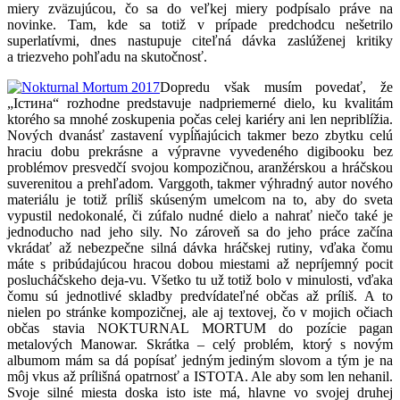
miery zväzujúcou, čo sa do veľkej miery podpísalo práve na
novinke. Tam, kde sa totiž v prípade predchodcu nešetrilo
superlatívmi, dnes nastupuje citeľná dávka zaslúženej kritiky
a triezveho pohľadu na skutočnosť.
Dopredu však musím povedať, že
„Істина“ rozhodne predstavuje nadpriemerné dielo, ku kvalitám
ktorého sa mnohé zoskupenia počas celej kariéry ani len nepriblížia.
Nových dvanásť zastavení vypĺňajúcich takmer bezo zbytku celú
hraciu dobu prekrásne a výpravne vyvedeného digibooku bez
problémov presvedčí svojou kompozičnou, aranžérskou a hráčskou
suverenitou a prehľadom. Varggoth, takmer výhradný autor nového
materiálu je totiž príliš skúseným umelcom na to, aby do sveta
vypustil nedokonalé, či zúfalo nudné dielo a nahrať niečo také je
jednoducho nad jeho sily. No zároveň sa do jeho práce začína
vkrádať až nebezpečne silná dávka hráčskej rutiny, vďaka čomu
máte s pribúdajúcou hracou dobou miestami až nepríjemný pocit
poslucháčskeho deja-vu. Všetko tu už totiž bolo v minulosti, vďaka
čomu sú jednotlivé skladby predvídateľné občas až príliš. A to
nielen po stránke kompozičnej, ale aj textovej, čo v mojich očiach
občas stavia NOKTURNAL MORTUM do pozície pagan
metalových Manowar. Skrátka – celý problém, ktorý s novým
albumom mám sa dá popísať jedným jediným slovom a tým je na
môj vkus až prílišná opatrnosť a ISTOTA. Ale aby som len nehanil.
Svoje silné miesta doska isto iste má, hlavne vo svojej druhej