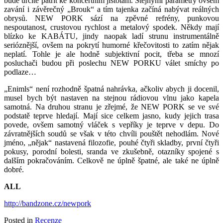
bude určitě patřit ke koncertním jistotám. Stejnými parametry ovšem
zavání i závěrečný „Brouk“ a tím tajenka začíná nabývat reálných
obrysů.
NEW PORK sází na zpěvné refrény, punkovou
nespoutanost, crustovou rychlost a metalový spodek. Někdy mají
blízko ke KABÁTU, jindy naopak ladí strunu instrumentálně
serióznější, ovšem na pokrytí humorné křečovitosti to zatím nějak
neplatí. Tohle je ale hodně subjektivní pocit, třeba se mnozí
posluchači budou při poslechu NEW PORKU válet smíchy po
podlaze…
„Enimls“ není rozhodně špatná nahrávka, ačkoliv abych ji docenil,
musel bych být nastaven na stejnou rádiovou vlnu jako kapela
samotná. Na druhou stranu je zřejmé, že NEW PORK se ve své
podstatě teprve hledají. Mají sice celkem jasno, kudy jejich trasa
povede, ovšem samotný vláček s vepříky je teprve v depu. Do
závratnějších soudů se však v této chvíli pouštět nehodlám. Nové
jméno, „nějak“ nastavená filozofie, pouhé čtyři skladby, první čtyři
pokusy, porodní bolesti, sranda ve zkušebně, otazníky spojené s
dalším pokračováním. Celkově ne úplně špatné, ale také ne úplně
dobré.
ALL
http://bandzone.cz/newpork
Posted in
Recenze