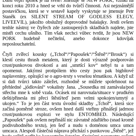
Další vepří spolek je na světě! Jmenuje se NEW PORK, vznikl na
konci roku 2010 a hned se vrhl do tvůrčí činnosti. Asi nejznámější
postavičkou, která se v sestavě kapely vyskytuje se jmenuje Petr
Staněk (ex SILENT STREAM OF GODLESS ELEGY,
LIVEEVIL), jakožto obslužný doprovodné balalajky. Jestli ovšem
tenhle nástroj ve čtyřech zde zastoupených skladbách najdete, jste
mistři cechu ušního. Tím však nechci vůbec tvrdit, že jsou NEW
PORK hudebně nečitelní, anebo dokonce kdovíjak
neposlouchatelní.
Čtyři zvířecí kousky („Tchoř“/“Papoušek“/“Štěně“/“Brouk“) si
klestí cestu thrash metalem, který je dosti výrazně podporován
crust/punkovou divokostí a ani „smrtící kov“ nebyl tu a tam
opomenut. Jakýmsi protipólem této cesty jsou pak bigbítové
naplaveniny, opírající se o agro-texty s veselou tématikou. A když už
si dali tvůrci takto záležet, rozhodně se můžete spolehnout na
přehledné „jódlování“ vokalisty Jana. „Sousedka mi zamávala/pod
střechu mne k sobě vzala. Ocásek mi narovnala/situace v prudkém
dešti/přinesla mi přeci štěstí/teď jsem velmi spokojen/umytý a
ukojen.“ To je jen část textu úvodní skladby „Tchoř“, která sice
začíná poměrně stroze, ovšem hned další vteřiny přinášejí jadrnou
crust/punkovou explozi ve stylu ENTOMBED. Následující
„Papoušek“ pak ovšem nepřináší nic závratně zdařilého (snad kromě
podivuhodného textu), jen šeď a nudu s doménou umca umca
umcaca. Alespoň částečná náprava přichází s punkovou „Štěně“, jež