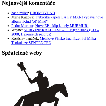
Nejnovější komentáře
haan miller
:
HROMOVLAD
Marie Křížová
:
Třebíčská kapela LAKY MARI vydává nové
album „Kind (of) Mind“
Pedro Murmur
:
Nové EP a klip kapely MURMUR!
Wayne
:
SORG INNKALLELSE – … Night Black (CD –
2008, Hexenreich records)
Rostislav Janáček
:
Metalové Finsko truchlí:zemřel Miika
Tenkula ze SENTENCED
Spřátelené weby