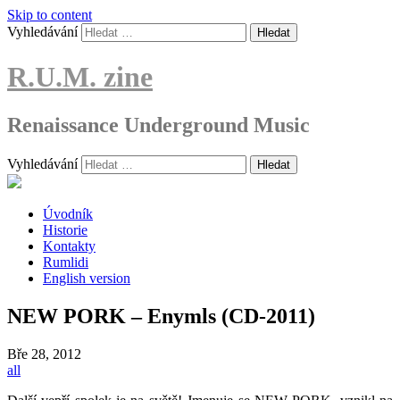
Skip to content
Vyhledávání
R.U.M. zine
Renaissance Underground Music
Vyhledávání
Úvodník
Historie
Kontakty
Rumlidi
English version
NEW PORK – Enymls (CD-2011)
Bře
28, 2012
all