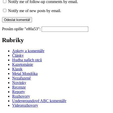
Notify me of follow-up comments by email.
Notify me of new posts by email.
Prosím opište "e80a53":
Rubriky
Ankety a komentáře
Články
Hudba našich otců
Kazetománie
Klasik
Metal Mondóka
Nezařazené
Novinky
Recenze
Reporty
Rozhovory
Undergroundové ABC komentáře
Videorozhovory