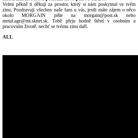
Velmi pěkně ti děkuji za prostor, který si nám poskytnul ve tvém
zinu. Pozdravuji všechny naše fans u vás, jestli máte zájem o něco
okolo MORGAIN pište na morgain@post.sk nebo
metal.age@mt.sknet.sk. Tobě přeju hodně štěstí v osobním a
pracovním životě, nechť se tvému zinu daří.
ALL