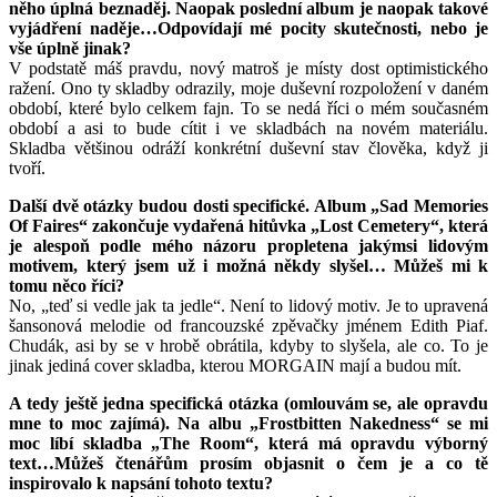
něho úplná beznaděj. Naopak poslední album je naopak takové
vyjádření naděje…Odpovídají mé pocity skutečnosti, nebo je
vše úplně jinak?
V podstatě máš pravdu, nový matroš je místy dost optimistického
ražení. Ono ty skladby odrazily, moje duševní rozpoložení v daném
období, které bylo celkem fajn. To se nedá říci o mém současném
období a asi to bude cítit i ve skladbách na novém materiálu.
Skladba většinou odráží konkrétní duševní stav člověka, když ji
tvoří.
Další dvě otázky budou dosti specifické. Album „Sad Memories
Of Faires“ zakončuje vydařená hitůvka „Lost Cemetery“, která
je alespoň podle mého názoru propletena jakýmsi lidovým
motivem, který jsem už i možná někdy slyšel… Můžeš mi k
tomu něco říci?
No, „teď si vedle jak ta jedle“. Není to lidový motiv. Je to upravená
šansonová melodie od francouzské zpěvačky jménem Edith Piaf.
Chudák, asi by se v hrobě obrátila, kdyby to slyšela, ale co. To je
jinak jediná cover skladba, kterou MORGAIN mají a budou mít.
A tedy ještě jedna specifická otázka (omlouvám se, ale opravdu
mne to moc zajímá). Na albu „Frostbitten Nakedness“ se mi
moc líbí skladba „The Room“, která má opravdu výborný
text…Můžeš čtenářům prosím objasnit o čem je a co tě
inspirovalo k napsání tohoto textu?