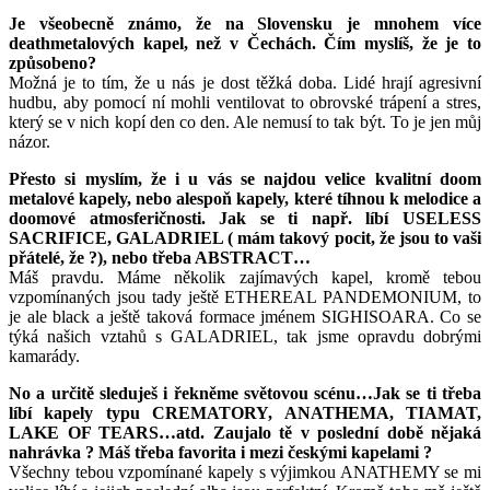
Je všeobecně známo, že na Slovensku je mnohem více
deathmetalových kapel, než v Čechách. Čím myslíš, že je to
způsobeno?
Možná je to tím, že u nás je dost těžká doba. Lidé hrají agresivní
hudbu, aby pomocí ní mohli ventilovat to obrovské trápení a stres,
který se v nich kopí den co den. Ale nemusí to tak být. To je jen můj
názor.
Přesto si myslím, že i u vás se najdou velice kvalitní doom
metalové kapely, nebo alespoň kapely, které tíhnou k melodice a
doomové atmosferičnosti. Jak se ti např. líbí USELESS
SACRIFICE, GALADRIEL ( mám takový pocit, že jsou to vaši
přátelé, že ?), nebo třeba ABSTRACT…
Máš pravdu. Máme několik zajímavých kapel, kromě tebou
vzpomínaných jsou tady ještě ETHEREAL PANDEMONIUM, to
je ale black a ještě taková formace jménem SIGHISOARA. Co se
týká našich vztahů s GALADRIEL, tak jsme opravdu dobrými
kamarády.
No a určitě sleduješ i řekněme světovou scénu…Jak se ti třeba
líbí kapely typu CREMATORY, ANATHEMA, TIAMAT,
LAKE OF TEARS…atd. Zaujalo tě v poslední době nějaká
nahrávka ? Máš třeba favorita i mezi českými kapelami ?
Všechny tebou vzpomínané kapely s výjimkou ANATHEMY se mi