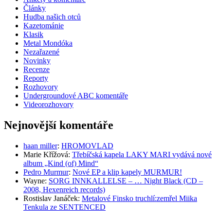
Články
Hudba našich otců
Kazetománie
Klasik
Metal Mondóka
Nezařazené
Novinky
Recenze
Reporty
Rozhovory
Undergroundové ABC komentáře
Videorozhovory
Nejnovější komentáře
haan miller
:
HROMOVLAD
Marie Křížová
:
Třebíčská kapela LAKY MARI vydává nové
album „Kind (of) Mind“
Pedro Murmur
:
Nové EP a klip kapely MURMUR!
Wayne
:
SORG INNKALLELSE – … Night Black (CD –
2008, Hexenreich records)
Rostislav Janáček
:
Metalové Finsko truchlí:zemřel Miika
Tenkula ze SENTENCED