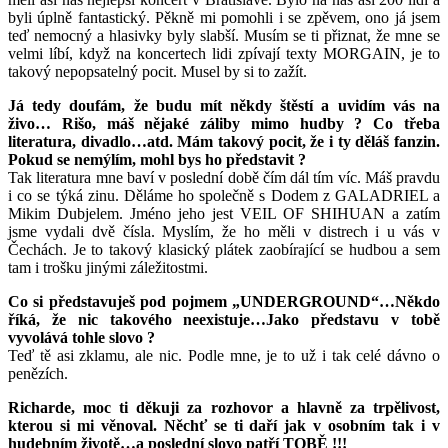
byli úplně fantastický. Pěkně mi pomohli i se zpěvem, ono já jsem
teď nemocný a hlasivky byly slabší. Musím se ti přiznat, že mne se
velmi líbí, když na koncertech lidi zpívají texty MORGAIN, je to
takový nepopsatelný pocit. Musel by si to zažít.
Já tedy doufám, že budu mít někdy štěstí a uvidím vás na
živo… Rišo, máš nějaké záliby mimo hudby ? Co třeba
literatura, divadlo…atd. Mám takový pocit, že i ty děláš fanzin.
Pokud se nemýlím, mohl bys ho představit ?
Tak literatura mne baví v poslední době čím dál tím víc. Máš pravdu
i co se týká zinu. Děláme ho společně s Dodem z GALADRIEL a
Mikim Dubjelem. Jméno jeho jest VEIL OF SHIHUAN a zatím
jsme vydali dvě čísla. Myslím, že ho měli v distrech i u vás v
Čechách. Je to takový klasický plátek zaobírající se hudbou a sem
tam i trošku jinými záležitostmi.
Co si představuješ pod pojmem „UNDERGROUND“…Někdo
říká, že nic takového neexistuje…Jako představu v tobě
vyvolává tohle slovo ?
Teď tě asi zklamu, ale nic. Podle mne, je to už i tak celé dávno o
penězích.
Richarde, moc ti děkuji za rozhovor a hlavně za trpělivost,
kterou si mi věnoval. Něchť se ti daří jak v osobním tak i v
hudebním životě…a poslední slovo patří TOBĚ !!!