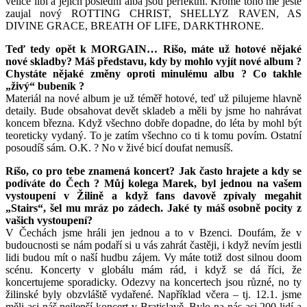
velice líbí a jejich poslední alba jsou perfektní. Kromě toho mě ještě
zaujal nový ROTTING CHRIST, SHELLYZ RAVEN, AS
DIVINE GRACE, BREATH OF LIFE, DARKTHRONE.
Teď tedy opět k MORGAIN… Rišo, máte už hotové nějaké
nové skladby? Máš představu, kdy by mohlo vyjít nové album ?
Chystáte nějaké změny oproti minulému albu ? Co takhle
„živý“ bubeník ?
Materiál na nové album je už téměř hotové, teď už pilujeme hlavně
detaily. Bude obsahovat devět skladeb a měli by jsme ho nahrávat
koncem března. Když všechno dobře dopadne, do léta by mohl být
teoreticky vydaný. To je zatím všechno co ti k tomu povím. Ostatní
posoudíš sám. O.K. ? No v živé bicí doufat nemusíš.
Ríšo, co pro tebe znamená koncert? Jak často hrajete a kdy se
podíváte do Čech ? Můj kolega Marek, byl jednou na vašem
vystoupení v Žilině a když fans davově zpívaly megahit
„Stairs“, šel mu mráz po zádech. Jaké ty máš osobně pocity z
vašich vystoupení?
V Čechách jsme hráli jen jednou a to v Bzenci. Doufám, že v
budoucnosti se nám podaří si u vás zahrát častěji, i když nevím jestli
lidi budou mít o naší hudbu zájem. Vy máte totiž dost silnou doom
scénu. Koncerty v globálu mám rád, i když se dá říci, že
koncertujeme sporadicky. Odezvy na koncertech jsou různé, no ty
žilinské byly obzvláště vydařené. Například včera – tj. 12.1. jsme
měli asi náš nejlepší koncert v Bratislavě. Bylo na nás asi 200 lidí a