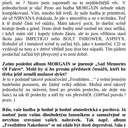
píseň, ne ? Skoro jsem zapomněl na tu nejdůležitější věc. V
jednoduchosti je síla! Proto ani hudba MORGAIN nebude nikdy
komplikovaná. Vím, mnoho lidí tvrdí, že naše hudba je primitivní,
ale už NIRVANA dokázala, že jde o atmosféru a ne o techniku. Teď
k té druhé části tvé otázky. Mám takový pocit, že dnešní scéně
kraluje death a grind. Tento druh hudby mně osobně nic moc neříká,
i když mám rád i kapely tohoto žánru, ale to jsou většinou stará
škola jako IMPETIGO nebo BOLT THROWER, ASPHYX.
Bohužel už i metalové scéně to začíná být, jako v komerční. CD se
vydávají na tuny a v drtivé většině jsou dost bez nápadů. Tím pádem
posluchač začíná být přesycený a to není dobré.
Zatím poslední album MORGAIN se jmenuje „Sad Memories
Of Faires“. Mohl by si ho prosím představit čtenářů, kteří ho
třeba ještě neměli možnost slyšet?
Je to v podstatě takové pokračování „Frostbitten…“ z velmi jemným
hudebním posunem, ale žádný velký odklon. Možná není takový
jednoduchý na strávení, hned po prvním poslechu, ale dejte mu
šanci na tak tři poslechy a měl by vás přesvědčit. (100%ní pravda !
pozn. )
Ríšo, vaše hudba je hodně je hodně atmosferická a pocitová. Já
osobně jsem vaším dlouholetým fanouškem a samozřejmě se
nevyhnu srovnání vašich nahrávek. Tak např. album
„Frostbitten Nakedness“ se mi zdálo být dosti depresivní. Sála z