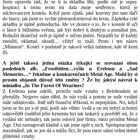
Jsem opravdu rád, že se ti ta skladba líbí, podle mě je super.
Inspiraci k tomu textu mi dala moje sestřenice, která je
odchovancem kostela. Když jsem zjistil, jaké kraviny jim tam tlačí
do hlavy, tak jsem to rychle přetransformoval do textu. Zápletka celé
skladby je úplně jednoduchá. Jde ve zkratce o to, že v kostele tě učí
o lásce k bližnímu svému, jak být dobrý k druhým a pomáhat jim.
Bohužel skutečný svět je úplně o ničem jiném. Nejradši by tě každý
zneužil, oklamal, okradl… vždyť to znáš. Proto i ten název
„Místnost“. Kostel v podstatě je taková velká místnost, kde tě krmí
lži.
A ještě taková jedna otázka týkající se srovnání obou
posledních alb. „Frostbitten…vyšlo u Erebosu a „Sad
Memories…“ řekněme u konkurenčních Metal Age. Mohl by si
prosím objasnit důvod této změny ? Že by jakýsi návrat k
minialbu „In The Forest Of Wearines?
Z Erebosu jsme odešli, protože naše vztahy s Belobradem se
přerušily. Nejprve nám slíbil, že nás vydá a potom se naše vydání
stále oddalovalo. Jistě měl finanční těžkosti, to nepopírám. No, když
jsem se ho po x-té ptal, jestli nás vůbec vydá a on mi nebyl ochotný
odpovědět (naštěstí jeho kytarista byl tak laskavý a pověděl mi, že z
vydání nic nebude), tak jsem oslovil jiné firmy, mezi prvními Metal
Age. Oni zareagovali kladně a tak jsme opět u nich. Spolupracujeme
maximálně, jak se jen dá a můžu říci, že jsou mezi námi velmi dobré
přátelské vztahy.