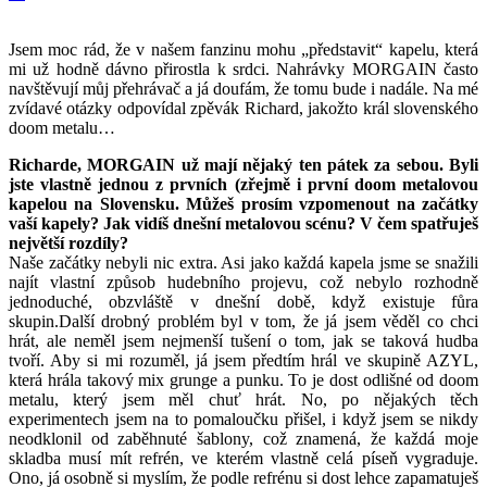
Jsem moc rád, že v našem fanzinu mohu „představit“ kapelu, která
mi už hodně dávno přirostla k srdci. Nahrávky MORGAIN často
navštěvují můj přehrávač a já doufám, že tomu bude i nadále. Na mé
zvídavé otázky odpovídal zpěvák Richard, jakožto král slovenského
doom metalu…
Richarde, MORGAIN už mají nějaký ten pátek za sebou. Byli
jste vlastně jednou z prvních (zřejmě i první doom metalovou
kapelou na Slovensku. Můžeš prosím vzpomenout na začátky
vaší kapely? Jak vidíš dnešní metalovou scénu? V čem spatřuješ
největší rozdíly?
Naše začátky nebyli nic extra. Asi jako každá kapela jsme se snažili
najít vlastní způsob hudebního projevu, což nebylo rozhodně
jednoduché, obzvláště v dnešní době, když existuje fůra
skupin.Další drobný problém byl v tom, že já jsem věděl co chci
hrát, ale neměl jsem nejmenší tušení o tom, jak se taková hudba
tvoří. Aby si mi rozuměl, já jsem předtím hrál ve skupině AZYL,
která hrála takový mix grunge a punku. To je dost odlišné od doom
metalu, který jsem měl chuť hrát. No, po nějakých těch
experimentech jsem na to pomaloučku přišel, i když jsem se nikdy
neodklonil od zaběhnuté šablony, což znamená, že každá moje
skladba musí mít refrén, ve kterém vlastně celá píseň vygraduje.
Ono, já osobně si myslím, že podle refrénu si dost lehce zapamatuješ