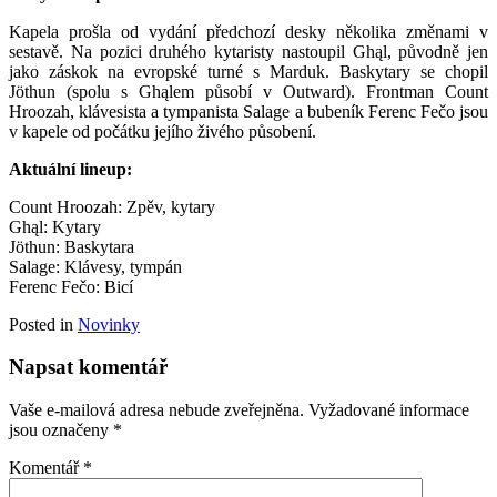
Kapela prošla od vydání předchozí desky několika změnami v
sestavě. Na pozici druhého kytaristy nastoupil Ghąl, původně jen
jako záskok na evropské turné s Marduk. Baskytary se chopil
Jöthun (spolu s Ghąlem působí v Outward). Frontman Count
Hroozah, klávesista a tympanista Salage a bubeník Ferenc Fečo jsou
v kapele od počátku jejího živého působení.
Aktuální lineup:
Count Hroozah: Zpěv, kytary
Ghąl: Kytary
Jöthun: Baskytara
Salage: Klávesy, tympán
Ferenc Fečo: Bicí
Posted in
Novinky
Napsat komentář
Vaše e-mailová adresa nebude zveřejněna.
Vyžadované informace
jsou označeny
*
Komentář
*