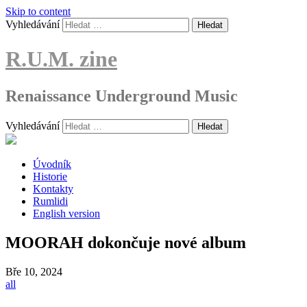
Skip to content
Vyhledávání
R.U.M. zine
Renaissance Underground Music
Vyhledávání
Úvodník
Historie
Kontakty
Rumlidi
English version
MOORAH dokončuje nové album
Bře
10, 2024
all