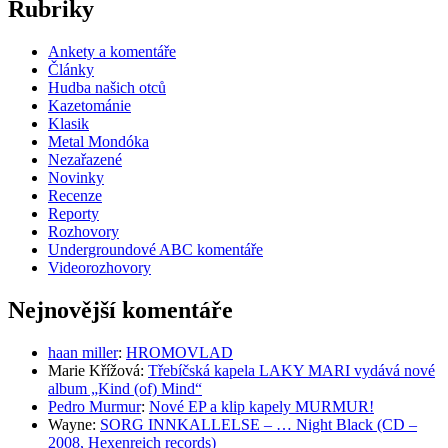
Rubriky
Ankety a komentáře
Články
Hudba našich otců
Kazetománie
Klasik
Metal Mondóka
Nezařazené
Novinky
Recenze
Reporty
Rozhovory
Undergroundové ABC komentáře
Videorozhovory
Nejnovější komentáře
haan miller
:
HROMOVLAD
Marie Křížová
:
Třebíčská kapela LAKY MARI vydává nové
album „Kind (of) Mind“
Pedro Murmur
:
Nové EP a klip kapely MURMUR!
Wayne
:
SORG INNKALLELSE – … Night Black (CD –
2008, Hexenreich records)