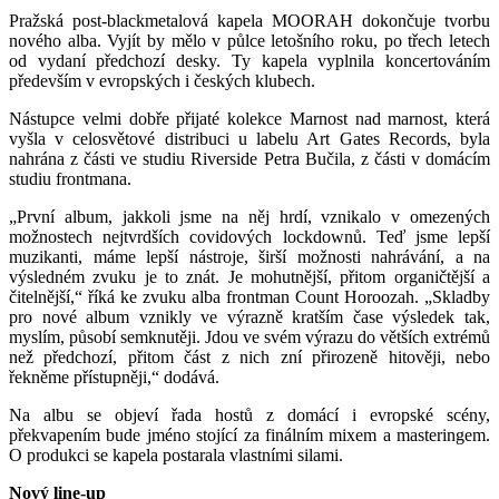
Pražská post-blackmetalová kapela MOORAH dokončuje tvorbu
nového alba. Vyjít by mělo v půlce letošního roku, po třech letech
od vydaní předchozí desky. Ty kapela vyplnila koncertováním
především v evropských i českých klubech.
Nástupce velmi dobře přijaté kolekce Marnost nad marnost, která
vyšla v celosvětové distribuci u labelu Art Gates Records, byla
nahrána z části ve studiu Riverside Petra Bučila, z části v domácím
studiu frontmana.
„První album, jakkoli jsme na něj hrdí, vznikalo v omezených
možnostech nejtvrdších covidových lockdownů. Teď jsme lepší
muzikanti, máme lepší nástroje, širší možnosti nahrávání, a na
výsledném zvuku je to znát. Je mohutnější, přitom organičtější a
čitelnější,“ říká ke zvuku alba frontman Count Horoozah. „Skladby
pro nové album vznikly ve výrazně kratším čase výsledek tak,
myslím, působí semknutěji. Jdou ve svém výrazu do větších extrémů
než předchozí, přitom část z nich zní přirozeně hitověji, nebo
řekněme přístupněji,“ dodává.
Na albu se objeví řada hostů z domácí i evropské scény,
překvapením bude jméno stojící za finálním mixem a masteringem.
O produkci se kapela postarala vlastními silami.
Nový line-up