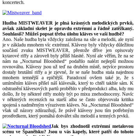
koncertech.
Hudba MISTWEAVER je plná krásných melodických prvků,
avšak základní skelet je opravdu extrémní a řádně zatěžkaný.
Souhlasíš? Můžeš popsat třeba úlohu kláves ve vaší hudbě?
Ano. Naše hudba byla vždycky založena na síle a melodii, ale nyní
je v základu mnohem víc extrémní. Klávesy byly vždycky důležitou
součástí zvuku MISTWEAVER, přestože dříve jen opisovaly
kytarové riffy a zároveň byly příliš hlasité. Nyní ale věřím, že na se
nám na „Nocturnal Bloodshed“ podařilo nalézt nejlepší možnou
rovnováhu. Klávesy jsou už teď na druhém místě, nejvíce prostoru
dostaly brutální riffy a je zjevné, že se naše hudba stala najednou
mnohem temnější a epičtější. Paradoxní ovšem také je, že s
umírněním kláves přišel náš klávesák, který to chtěl takhle sám. K
odstranění klávesových partů proběhlo v předprodukci alba, kdy mu
došlo, že by některé riffy mohly být po mixu znehodnoceny. Navíc
v některých recenzích na starší alba se často objevovala kritika
spojená s nadměrným výrazivem kláves. Na „Nocturnal Bloodshed“
však už názory zdůrazňují, že právě klávesy jsou tím potřebným
prostředkem, který pomáhá dotvářet sílu melodií a temných prvků.
Jak bys zhodnotil extrémní metalovou
scénu ve Španělsku? Jsou u vás kapely, které patří do tohoto