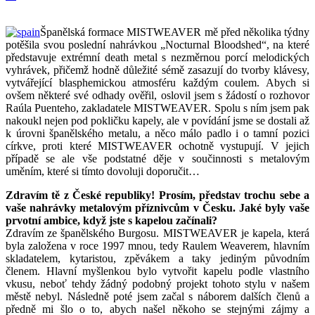
Španělská formace MISTWEAVER mě před několika týdny
potěšila svou poslední nahrávkou „Nocturnal Bloodshed“, na které
představuje extrémní death metal s nezměrnou porcí melodických
vyhrávek, přičemž hodně důležité sémě zasazují do tvorby klávesy,
vytvářející blasphemickou atmosféru každým coulem. Abych si
ovšem některé své odhady ověřil, oslovil jsem s žádostí o rozhovor
Raúla Puenteho, zakladatele MISTWEAVER. Spolu s ním jsem pak
nakoukl nejen pod pokličku kapely, ale v povídání jsme se dostali až
k úrovni španělského metalu, a něco málo padlo i o tamní pozici
církve, proti které MISTWEAVER ochotně vystupují. V jejich
případě se ale vše podstatné děje v součinnosti s metalovým
uměním, které si tímto dovoluji doporučit…
Zdravím tě z České republiky! Prosím, představ trochu sebe a
vaše nahrávky metalovým příznivcům v Česku. Jaké byly vaše
prvotní ambice, když jste s kapelou začínali?
Zdravím ze španělského Burgosu. MISTWEAVER je kapela, která
byla založena v roce 1997 mnou, tedy Raulem Weaverem, hlavním
skladatelem, kytaristou, zpěvákem a taky jediným původním
členem. Hlavní myšlenkou bylo vytvořit kapelu podle vlastního
vkusu, neboť tehdy žádný podobný projekt tohoto stylu v našem
městě nebyl. Následně poté jsem začal s náborem dalších členů a
předně mi šlo o to, abych našel někoho se stejnými zájmy a