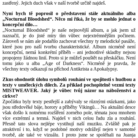
zastřený. Jejich duch však v naší tvorbě určitě najdeš.
Nyní bych tě poprosil o představení stále aktuálního alba
„Nocturnal Bloodshed“. Něco mi říká, že by se mohlo jednat o
koncepční dílo…
„Nocturnal Bloodshed“ je naše nejnovější album, a jak jsem už
naznačil, je do jisté míry tím vůbec nejextrémnějším počinem.
Zároveň se nám ale podařilo zachovat všechny ty melodické pasáže,
které jsou pro naší tvorbu charakteristické. Album nicméně není
koncepční, nemá konkrétní příběh – ani jednotlivé skladby nejsou
propojeny žádnou linií. Proto si je můžeš pouštět na přeskáčku. Není
tomu jako u alba „Age of Darkness“. Nicméně je pravda, že
všechny texty odkazují na příchod Antikrista a Apokalypsy.
Zkus ohodnotit úlohu symbolů rouhání ve spojitosti s hudbou a
texty v uměleckých dílech. Za příklad pochopitelně vezmi texty
MISTWEAVER. Jaký je vůbec tvůj názor na náboženství a
církve?
Zpočátku byly texty pestřejší a zabývaly se různými otázkami, jako
jsou středověké báje, horory a příběhy Vikingů… Na aktuální desce
však došlo k notnému rozšíření zorného pole, témata jsou mnohem
více extrémní a temná. Najdeš v nich celou řadu zla a rouhání.
Přesně tato slova nejlépe vystihují naší muziku. Zvláště pak je
atraktivní i to, když se podobné motivy odrážejí nejen v samotné
tvorbě, ale také ve vizuálu. I proto jsme se spoléhali na Juanja