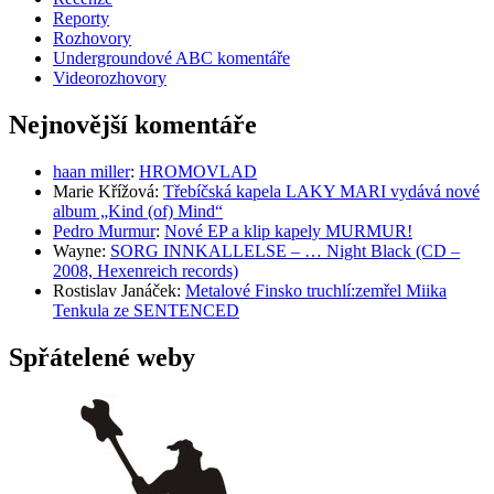
Reporty
Rozhovory
Undergroundové ABC komentáře
Videorozhovory
Nejnovější komentáře
haan miller
:
HROMOVLAD
Marie Křížová
:
Třebíčská kapela LAKY MARI vydává nové
album „Kind (of) Mind“
Pedro Murmur
:
Nové EP a klip kapely MURMUR!
Wayne
:
SORG INNKALLELSE – … Night Black (CD –
2008, Hexenreich records)
Rostislav Janáček
:
Metalové Finsko truchlí:zemřel Miika
Tenkula ze SENTENCED
Spřátelené weby