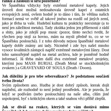
ranku a zaslouží si širší pozornost?
Ve Španělsku vždycky byly extrémní metalové kapely. Jejich
úroveň dost možná nedosahovala úrovně kapel z ostatních
evropských zemí, ovšem hodně je to dáno i tím, že většina našich
formací nemá ve světě až takové jméno na rozdíl od jiných zemí,
jako je třeba ta vaše. Hudební kultura tu prakticky neexistuje (a to
není jen záležitost metalu). Tady zkrátka jedou jen příšernosti z rádií
a shity, jako je zdejší pop music (pozor, tímto nechci tvrdit, že
všechen pop stojí za hovno, mám na mysli předně to, co se ve
Španělsku poslouchá). I z toho důvodu nejsou španělské metalové
kapely dobře známy ani tady. Nicméně i zde bys našel mnoho
vysoce kvalitních zástupců napříč extrémně metalovými žánry. Dost
toho samozřejmě najdeš na metal archivu, kde je poměrně hodně
informací. Já třeba mám další dva extrémně metalové projekty,
kterými jsou MASS BURIAL (Death Metal se stockholmským
zvukem ) a GRAVEYARD OF SOULS (Death / Doom).
Jak důležitá je pro tebe seberealizace? Je podstatnou součástí
tvého života?
Svým způsobem ano. Hudba je dost dobrý způsob, kterak dojít
naplnění, ale rozhodně to není jediný prostředek. Ale je pravda, že
když se podívám (nebo poslouchám) na naše alba, cítím jisté
uspokojení, byť s kritickým okem a také snahou věci příště zlepšit.
Jak se díváš na reakce, kterých se vám dostává mimo