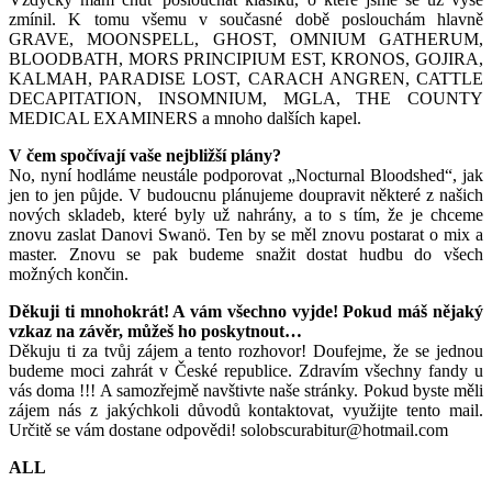
zmínil. K tomu všemu v současné době poslouchám hlavně
GRAVE, MOONSPELL, GHOST, OMNIUM GATHERUM,
BLOODBATH, MORS PRINCIPIUM EST, KRONOS, GOJIRA,
KALMAH, PARADISE LOST, CARACH ANGREN, CATTLE
DECAPITATION, INSOMNIUM, MGLA, THE COUNTY
MEDICAL EXAMINERS a mnoho dalších kapel.
V čem spočívají vaše nejbližší plány?
No, nyní hodláme neustále podporovat „Nocturnal Bloodshed“, jak
jen to jen půjde. V budoucnu plánujeme doupravit některé z našich
nových skladeb, které byly už nahrány, a to s tím, že je chceme
znovu zaslat Danovi Swanö. Ten by se měl znovu postarat o mix a
master. Znovu se pak budeme snažit dostat hudbu do všech
možných končin.
Děkuji ti mnohokrát! A vám všechno vyjde! Pokud máš nějaký
vzkaz na závěr, můžeš ho poskytnout…
Děkuju ti za tvůj zájem a tento rozhovor! Doufejme, že se jednou
budeme moci zahrát v České republice. Zdravím všechny fandy u
vás doma !!! A samozřejmě navštivte naše stránky. Pokud byste měli
zájem nás z jakýchkoli důvodů kontaktovat, využijte tento mail.
Určitě se vám dostane odpovědi! solobscurabitur@hotmail.com
ALL