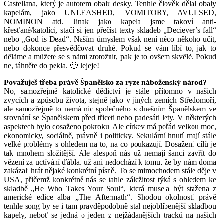
Castellana, který je autorem obalu desky. Tenhle člověk dělal obaly
kapelám, jako UNLEASHED, VOMITORY, AVULSED,
NOMINON atd. Jinak jako kapela jsme takoví anti-
křesťané/katolíci, stačí si jen přečíst texty skladeb „Deciever’s fall“
nebo „God is Dead“. Naším úmyslem však není něco někoho učit,
nebo dokonce přesvědčovat druhé. Pokud se vám líbí to, jak to
děláme a můžete se s námi ztotožnit, pak je to ovšem skvělé. Pokud
ne, táhněte do pekla. 🙂 Jejeje!
Považuješ třeba právě Španělsko za ryze náboženský národ?
No, samozřejmě katolické dědictví je stále přítomno v našich
zvycích a způsobu života, stejně jako v jiných zemích Středomoří,
ale samozřejmě to nemá nic společného s dnešním Španělskem ve
srovnání se Španělskem před třiceti nebo padesáti lety. V některých
aspektech bylo dosaženo pokroku. Ale církev má pořád velkou moc,
ekonomicky, sociálně, právně i politicky. Sekulární hnutí mají stále
velké problémy s ohledem na to, na co poukazují. Dosažení cílů je
tak mnohem složitější. Ale alespoň nás už nemají šanci zavřít do
vězení za uctívání ďábla, už ani nedochází k tomu, že by nám doma
zakázali hrát nějaké konkrétní písně. To se mimochodem stále děje v
USA, přičemž konkrétně nás se tahle záležitost týká s ohledem ke
skladbě „He Who Takes Your Soul“, která musela být stažena z
americké edice alba „The Aftermath“. Shodou okolností právě
tenhle song by se i tam pravděpodobně stal nejoblíbenější skladbou
kapely, neboť se jedná o jeden z nejžádanějších tracků na našich