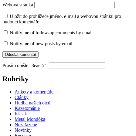
Webová stránka
Uložit do prohlížeče jméno, e-mail a webovou stránku pro
budoucí komentáře.
Notify me of follow-up comments by email.
Notify me of new posts by email.
Prosím opište "3eaef5":
Rubriky
Ankety a komentáře
Články
Hudba našich otců
Kazetománie
Klasik
Metal Mondóka
Nezařazené
Novinky
Recenze