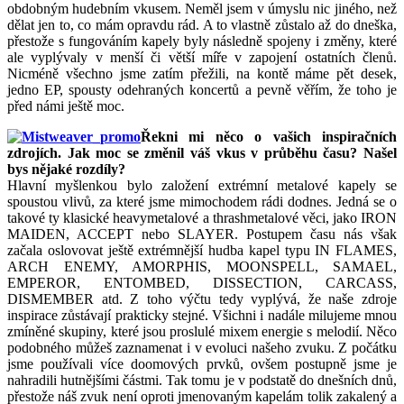
obdobným hudebním vkusem. Neměl jsem v úmyslu nic jiného, než
dělat jen to, co mám opravdu rád. A to vlastně zůstalo až do dneška,
přestože s fungováním kapely byly následně spojeny i změny, které
ale vyplývaly v menší či větší míře v zapojení ostatních členů.
Nicméně všechno jsme zatím přežili, na kontě máme pět desek,
jedno EP, spousty odehraných koncertů a pevně věřím, že toho je
před námi ještě moc.
Řekni mi něco o vašich inspiračních
zdrojích. Jak moc se změnil váš vkus v průběhu času? Našel
bys nějaké rozdíly?
Hlavní myšlenkou bylo založení extrémní metalové kapely se
spoustou vlivů, za které jsme mimochodem rádi dodnes. Jedná se o
takové ty klasické heavymetalové a thrashmetalové věci, jako IRON
MAIDEN, ACCEPT nebo SLAYER. Postupem času nás však
začala oslovovat ještě extrémnější hudba kapel typu IN FLAMES,
ARCH ENEMY, AMORPHIS, MOONSPELL, SAMAEL,
EMPEROR, ENTOMBED, DISSECTION, CARCASS,
DISMEMBER atd. Z toho výčtu tedy vyplývá, že naše zdroje
inspirace zůstávají prakticky stejné. Všichni i nadále milujeme mnou
zmíněné skupiny, které jsou proslulé mixem energie s melodií. Něco
podobného můžeš zaznamenat i v evoluci našeho zvuku. Z počátku
jsme používali více doomových prvků, ovšem postupně jsme je
nahradili hutnějšími částmi. Tak tomu je v podstatě do dnešních dnů,
přestože náš zvuk není oproti jmenovaným kapelám tolik zakalený a