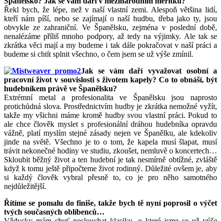
Španělsko? Jak se vám daří v mezinárodním měřítku?
Řekl bych, že lépe, než v naší vlastní zemi. Alespoň většina lidí,
kteří nám píší, nebo se zajímají o naší hudbu, třeba jako ty, jsou
obvykle ze zahraniční. Ve Španělsku, zejména v poslední době,
nenalézáme příliš mnoho podpory, až tedy na výjimky. Ale tak se
zkrátka věci mají a my budeme i tak dále pokračovat v naší práci a
budeme si chtít splnit všechno, o čem jsem se už výše zmínil.
Jak se vám daří vyvažovat osobní a
pracovní život v souvislosti s životem kapely? Co to obnáší, být
hudebníkem právě ve Španělsku?
Extrémní metal a profesionalita ve Španělsku jsou naprosto
protichůdná slova. Prostřednictvím hudby je zkrátka nemožné vyžít,
takže my všichni máme kromě hudby svou vlastní práci. Pokud to
ale chce člověk myslet s profesionální dráhou hudebníka opravdu
vážně, platí myslím stejné zásady nejen ve Španělku, ale kdekoliv
jinde na světě. Všechno je to o tom, že kapela musí šlapat, musí
trávit nekonečné hodiny ve studiu, zkoušet, nemluvě o koncertech…
Skloubit běžný život a ten hudební je tak nesmírně obtížné, zvláště
když k tomu ještě připočteme život rodinný. Důležité ovšem je, aby
si každý člověk vybral přesně to, co je pro něho samotného
nejdůležitější.
Řítíme se pomalu do finiše, takže bych tě nyní poprosil o výčet
tvých současných oblíbenců…
Vždycky mám chuť poslouchat klasiku, o které jsme se už výše