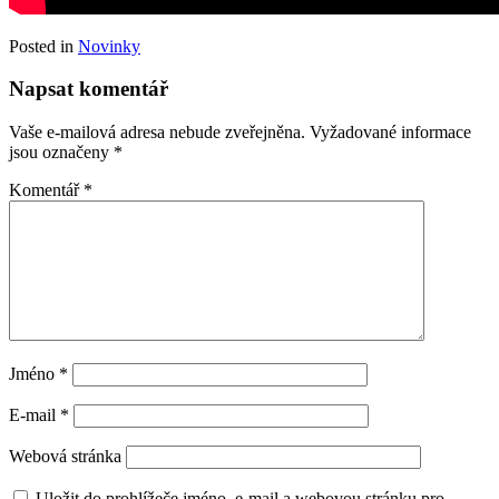
Posted in
Novinky
Napsat komentář
Vaše e-mailová adresa nebude zveřejněna.
Vyžadované informace
jsou označeny
*
Komentář
*
Jméno
*
E-mail
*
Webová stránka
Uložit do prohlížeče jméno, e-mail a webovou stránku pro