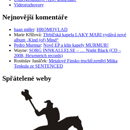
Videorozhovory
Nejnovější komentáře
haan miller
:
HROMOVLAD
Marie Křížová
:
Třebíčská kapela LAKY MARI vydává nové
album „Kind (of) Mind“
Pedro Murmur
:
Nové EP a klip kapely MURMUR!
Wayne
:
SORG INNKALLELSE – … Night Black (CD –
2008, Hexenreich records)
Rostislav Janáček
:
Metalové Finsko truchlí:zemřel Miika
Tenkula ze SENTENCED
Spřátelené weby