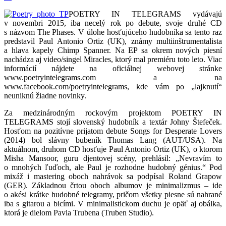
POETRY IN TELEGRAMS vydávajú
v novembri 2015, iba necelý rok po debute, svoje druhé CD
s názvom The Phases. V úlohe hosťujúceho hudobníka sa tento raz
predstavil Paul Antonio Ortiz (UK), známy multiinštrumentalista
a hlava kapely Chimp Spanner. Na EP sa okrem nových piesní
nachádza aj video/singel Miracles, ktorý mal premiéru toto leto. Viac
informácií nájdete na oficiálnej webovej stránke
www.poetryintelegrams.com a na
www.facebook.com/poetryintelegrams, kde vám po „lajknutí“
neuniknú žiadne novinky.
Za medzinárodným rockovým projektom POETRY IN
TELEGRAMS stojí slovenský hudobník a textár Johny Štefeček.
Hosťom na pozitívne prijatom debute Songs for Desperate Lovers
(2014) bol slávny bubeník Thomas Lang (AUT/USA). Na
aktuálnom, druhom CD hosťuje Paul Antonio Ortiz (UK), o ktorom
Misha Mansoor, guru djentovej scény, prehlásil: „Nevravím to
o mnohých ľuďoch, ale Paul je rozhodne hudobný génius.“ Pod
mixáž i mastering oboch nahrávok sa podpísal Roland Grapow
(GER).
Základnou črtou oboch albumov je minimalizmus – ide
o akési krátke hudobné telegramy, pričom všetky piesne sú nahrané
iba s gitarou a bicími. V minimalistickom duchu je opäť aj obálka,
ktorá je dielom Pavla Trubena (Truben Studio).