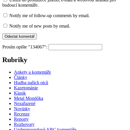
budoucí komentáře.
Notify me of follow-up comments by email.
Notify me of new posts by email.
Prosím opište "134067":
Rubriky
Ankety a komentáře
Články
Hudba našich otců
Kazetománie
Klasik
Metal Mondóka
Nezařazené
Novinky
Recenze
Reporty
Rozhovory
Undergroundové ABC komentáře