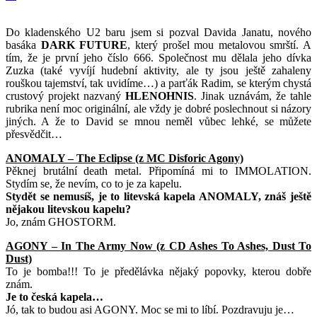
Do kladenského U2 baru jsem si pozval Davida Janatu, nového
basáka
DARK FUTURE
, který prošel mou metalovou smrští. A
tím, že je první jeho číslo 666. Společnost mu dělala jeho dívka
Zuzka (také vyvíjí hudební aktivity, ale ty jsou ještě zahaleny
rouškou tajemství, tak uvidíme…) a parťák Radim, se kterým chystá
crustový projekt nazvaný
HLENOHNIS
. Jinak uznávám, že tahle
rubrika není moc originální, ale vždy je dobré poslechnout si názory
jiných. A že to David se mnou neměl vůbec lehké, se můžete
přesvědčit…
ANOMALY – The Eclipse (z MC Disforic Agony)
Pěknej brutální death metal. Připomíná mi to IMMOLATION.
Stydím se, že nevím, co to je za kapelu.
Stydět se nemusíš, je to litevská kapela ANOMALY, znáš ještě
nějakou litevskou kapelu?
Jo, znám GHOSTORM.
AGONY – In The Army Now (z CD Ashes To Ashes, Dust To
Dust)
To je bomba!!! To je předělávka nějaký popovky, kterou dobře
znám.
Je to česká kapela…
Jó, tak to budou asi AGONY. Moc se mi to líbí. Pozdravuju je…