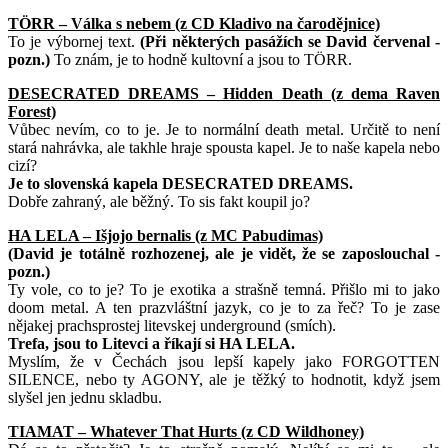
TÖRR – Válka s nebem (z CD Kladivo na čarodějnice)
To je výbornej text.
(Při některých pasážích se David červenal -
pozn.)
To znám, je to hodně kultovní a jsou to TÖRR.
DESECRATED DREAMS – Hidden Death (z dema Raven
Forest)
Vůbec nevím, co to je. Je to normální death metal. Určitě to není
stará nahrávka, ale takhle hraje spousta kapel. Je to naše kapela nebo
cizí?
Je to slovenská kapela DESECRATED DREAMS.
Dobře zahraný, ale běžný. To sis fakt koupil jo?
HA LELA – Išjojo bernalis (z MC Pabudimas)
(David je totálně rozhozenej, ale je vidět, že se zaposlouchal -
pozn.)
Ty vole, co to je? To je exotika a strašně temná. Přišlo mi to jako
doom metal. A ten prazvláštní jazyk, co je to za řeč? To je zase
nějakej prachsprostej litevskej underground (smích).
Trefa, jsou to Litevci a říkají si HA LELA.
Myslím, že v Čechách jsou lepší kapely jako FORGOTTEN
SILENCE, nebo ty AGONY, ale je těžký to hodnotit, když jsem
slyšel jen jednu skladbu.
TIAMAT – Whatever That Hurts (z CD Wildhoney)