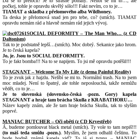
Dá se to přetočit? Je to strašně pomalý. Nelíbí se mi to…, ale
počkej, tohle je opravdu skvělý sólo!!! Fakt nevím, co to je…
TIAMAT a skladba z přelomového alba Wildhoney.
Ta deska je přelomová snad jen pro tebe, co? (smích). TIAMAT
opravdu nemám rád a hlavně nemám rád jejich vývoj.
SOCIAL DEFORMITY – The Man Who… (z CD
Daltonism)
Tak to je podstatně lepší…(smích). Moc dobrý. Sekanice jako hrom.
Je to česká kapela?
Jo, je. Jsou to SOCIAL DEFORMITY.
To je fakt bomba!!! Na to se napijem. To jsi mě opravdu potěšil!!!
STAGNANT – Welcome To My Life (z dema Painful Reality)
To je zvuk jak z hajzlu. Nelíbí se mi to. Normální trash. Na to jsem
moc mladej. Není to špatný, ale tohle neposlouchá, takže nemůžu
vědět, co to je…
Je to slovenská (slovensko-česká -pozn. Gory) kapela
STAGNANT a hraje tam brácha Skulla z KRABATHORU…
Název kapely znám, ale že tam hraje brácha Skulla, tak to slyším
poprvé.
MANIAC BUTCHER – Oči oběti (z CD Krvestřeb)
Á, budeme pomlouvat black metal (smích). Ty vole to tam nepiš!!!
(to máš teda smůlu -pozn.)
. Myslím, že jsem odhalil češtinu. To
bude hodně známá kapela viď? To já si typnu – MANIAC