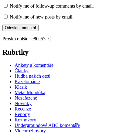
Notify me of follow-up comments by email.
Notify me of new posts by email.
Prosím opište "e80a53":
Rubriky
Ankety a komentáře
Články
Hudba našich otců
Kazetománie
Klasik
Metal Mondóka
Nezařazené
Novinky
Recenze
Reporty
Rozhovory
Undergroundové ABC komentáře
Videorozhovory