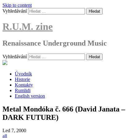
Skip to content
Vyhledávání
R.U.M. zine
Renaissance Underground Music
Vyhledávání
Úvodník
Historie
Kontakty
Rumlidi
English version
Metal Mondóka č. 666 (David Janata –
DARK FUTURE)
Led
7, 2000
all