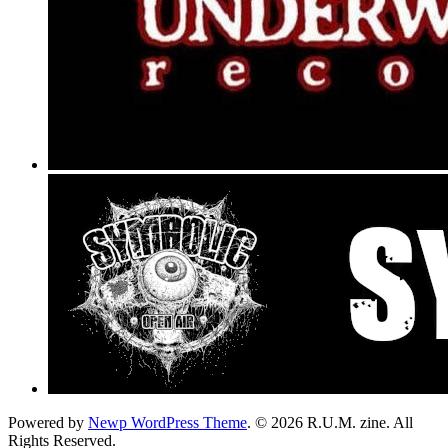
Powered by
Newp WordPress Theme
.
© 2026 R.U.M. zine. All
Rights Reserved.