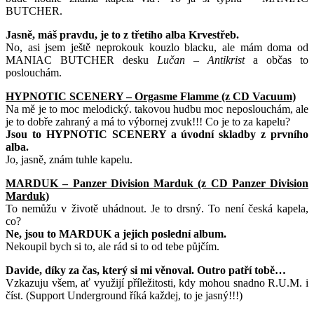
BUTCHER.
Jasně, máš pravdu, je to z třetího alba Krvestřeb.
No, asi jsem ještě neprokouk kouzlo blacku, ale mám doma od
MANIAC BUTCHER desku
Lučan – Antikrist
a občas to
poslouchám.
HYPNOTIC SCENERY – Orgasme Flamme (z CD Vacuum)
Na mě je to moc melodický. takovou hudbu moc neposlouchám, ale
je to dobře zahraný a má to výbornej zvuk!!! Co je to za kapelu?
Jsou to HYPNOTIC SCENERY a úvodní skladby z prvního
alba.
Jo, jasně, znám tuhle kapelu.
MARDUK – Panzer Division Marduk (z CD Panzer Division
Marduk)
To nemůžu v životě uhádnout. Je to drsný. To není česká kapela,
co?
Ne, jsou to MARDUK a jejich poslední album.
Nekoupil bych si to, ale rád si to od tebe půjčím.
Davide, díky za čas, který si mi věnoval. Outro patří tobě…
Vzkazuju všem, ať využijí příležitosti, kdy mohou snadno R.U.M. i
číst. (Support Underground říká každej, to je jasný!!!)