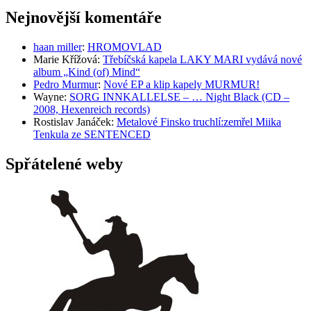
Nejnovější komentáře
haan miller
:
HROMOVLAD
Marie Křížová
:
Třebíčská kapela LAKY MARI vydává nové
album „Kind (of) Mind“
Pedro Murmur
:
Nové EP a klip kapely MURMUR!
Wayne
:
SORG INNKALLELSE – … Night Black (CD –
2008, Hexenreich records)
Rostislav Janáček
:
Metalové Finsko truchlí:zemřel Miika
Tenkula ze SENTENCED
Spřátelené weby