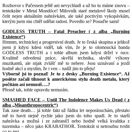
Rozhovor s Pačessem ještě ani nevychladl a už ho tu máme znovu –
tentokráte v Metal Mondóce! Milovník staré metalové školy musel
čelit nejen aktuálním nahrávkám, ale také poctivým vykopávkám,
kterým jsem mu chtěl udělat radost. Povedlo se? Posuďte sami!
GODLESS TRUTH – Fatal Preacher ( z alba „Burning
Existence“)
Hmmm, technickej a progresivní death. Je to česká skupina a jelikož
jsem ji kdysi kdesi viděl, tak vím, že je to olomoucká banda
GODLESS TRUTH a i tohle album jsem kdysi držel v ruce.
Kvalitně odvedená práce, skvělá technika, skvělé výkony
muzikantů, ale nijak zvlášť mě to nebere. Jsou uznávaní a jezdí
hodně akcí a myslím, že i ven – tudíž jim to přeju!
Výborně jsi to poznal! Je to z desky „Burning Existence“. Až
posléze začali tíhnout k americkému stylu death metalu, který
počítám asi nemusíš….?
Přesně tak, tohle opravdu nemusím.
SMASHED FACE – Until The Indolence Makes Us Dead ( z
alba „Misanthropocentric“)
Tak zase death… já tohle fakt už řádku let neposlouchám, přestalo
mě to bavit stejně rychle jako jsem do toho spadl. Je to starší
nahrávka a možná i ze zahraničí nebo hodně velká kvalitka z
tuzemska – něco jako KRABATHOR. Tentokrát si netroufnu tvrdit
co to jest.