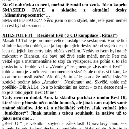
Starší nahrávka to není, možná tě zmátl ten zvuk. Jde o kapelu
SMASHED FACE a skladba z aktuální desky
„Misanthropocentric“…
SMASHED FACE?? Něco jsem o nich slyšel, ale ještě jsem neměl
tu čest být obeznámen.
XIII.STOLETÍ – Rezident Evil ( z CD kompilace „Rituál“)
Masakr!!! Tohle je pro mne velice nostalgické seskupení. Hodně lidí
si tuhle kapelu dobírá, ale já kupuju jejich desky už od svých deseti
let a na jejich koncerty taky občas vyrážím. Nedávno jsem byl na ně
mrknout v Blansku, ale baví mě živě stále méně, navíc Petr má
velké ego a instrumentálně to stojí za vyližprdel, ale pořád si to rád
poslechnu. Tenhle vál z „Vendety“ se jmenuje „Rezident Evil“ –
tohle album je v některých momentech skvělé, ale občas si říkám, že
to autor nemyslí vážně. Ale dík, že tu stále jsou a že udělali skvělé
gotické počiny jako „Amulet“, „Nosferatu“ atd. Skvělé, tohle mě
potěšilo- Dík ALLe. Jo a to krákorání na konci – to na desce není –
to je z toho jejich Best Of ne?
Tady není co dodat. Ano, ta skladba pochází z onoho Best Of,
které sice přineslo něco málo bonusů, ale jinak tam najdeš samé
známé skladby. Jde už o několikátý výběr…Jak vnímáš jeho
„funkčnost“? Jinak musím s tebou souhlasit, že naživo už to
jaksi není ono…
„Best Of“ je vskutku zbytečná záležitost! Opravdový fanoušek
kapely kupuje řadové desky a nepotřebuje nějaký výběr. A to že je