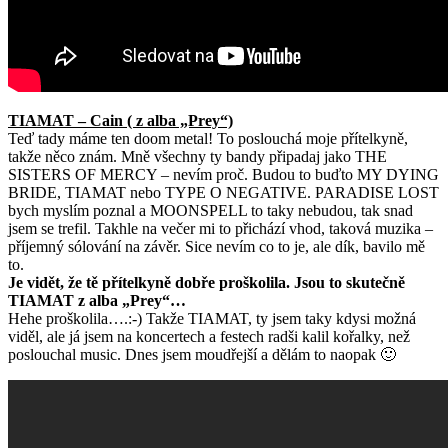
TIAMAT – Cain ( z alba „Prey“)
Teď tady máme ten doom metal! To poslouchá moje přítelkyně,
takže něco znám. Mně všechny ty bandy připadaj jako THE
SISTERS OF MERCY – nevím proč. Budou to buďto MY DYING
BRIDE, TIAMAT nebo TYPE O NEGATIVE. PARADISE LOST
bych myslím poznal a MOONSPELL to taky nebudou, tak snad
jsem se trefil. Takhle na večer mi to přichází vhod, taková muzika –
příjemný sólování na závěr. Sice nevím co to je, ale dík, bavilo mě
to.
Je vidět, že tě přítelkyně dobře proškolila. Jsou to skutečně
TIAMAT z alba „Prey“…
Hehe proškolila….:-) Takže TIAMAT, ty jsem taky kdysi možná
viděl, ale já jsem na koncertech a festech radši kalil kořalky, než
poslouchal music. Dnes jsem moudřejší a dělám to naopak 🙂