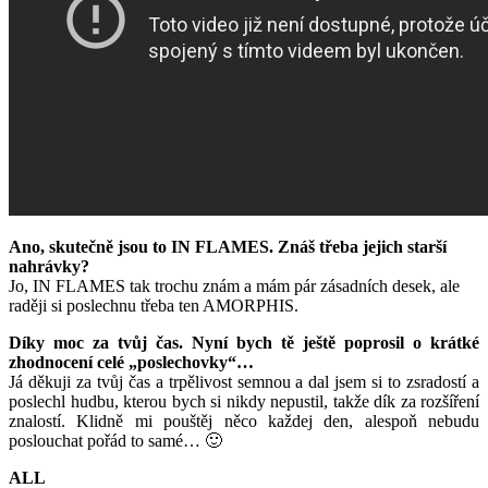
Ano, skutečně jsou to IN FLAMES. Znáš třeba jejich starší
nahrávky?
Jo, IN FLAMES tak trochu znám a mám pár zásadních desek, ale
raději si poslechnu třeba ten AMORPHIS.
Díky moc za tvůj čas. Nyní bych tě ještě poprosil o krátké
zhodnocení celé „poslechovky“…
Já děkuji za tvůj čas a trpělivost semnou a dal jsem si to zsradostí a
poslechl hudbu, kterou bych si nikdy nepustil, takže dík za rozšíření
znalostí. Klidně mi pouštěj něco každej den, alespoň nebudu
poslouchat pořád to samé… 🙂
ALL