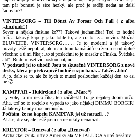
tam pár bonusů je sice hezký, ale proč je raději nedat na další
řadovku?!
VINTERSORG – Till Dónet Av Forsar Och Fall ( z alba
„Jordpuls“)
Sever a nějaká finština že??? Taková juchanička! Teď to hodně
frčí… takový kapely jako tohle to, ale co to je… nevím. Možná
ELUVEITE, VINTERSORG……. Je to moderní a já takový
novoty ještě nepobral, ale mám tunu kamárádů co žerou snad úplně
všechno a ti mi říkaj: „to si poslechni to je masakr z Finska, Švédska
atd“. Budu muset víc poslouchat, no.
V podstatě jsi to uhodl! Jsou to skutečně VINTERSORG z nové
desky, která je překvapivě hodně rozjuchaná…Takže…líbí?
A jo, dalo se to, ale že bych to musel poslouchat každej den, to asi
ne 🙂
KAMPFAR – Huldreland ( z alba „Mare“)
Ty vole, to mi něco říká, ten začátek!! To je nějakej doom určo.
Aha, teď se to rozjelo a vypadá to jako nějakej DIMMU BORGIR!
Já takový bandy moc nemusím.
Počítám, že na kapelu KAMPFAR jsi už narazil…?
ALLe, div se, ale ještě jsem na ně nikdy nenarazil.
KREATOR – Renewal ( z alba „Renewal)
Archaickej zvuk, riffy z Ameriky ala METALLICA a jiný trešárny –