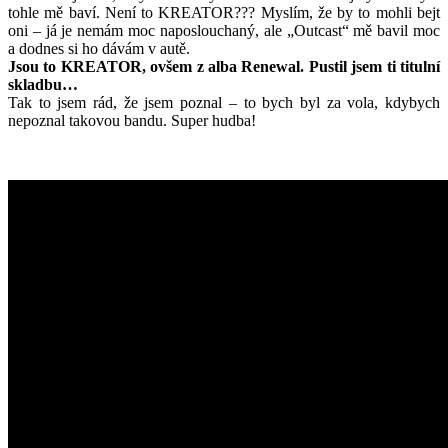
tohle mě baví. Není to KREATOR??? Myslím, že by to mohli bejt
oni – já je nemám moc naposlouchaný, ale „Outcast“ mě bavil moc
a dodnes si ho dávám v autě.
Jsou to KREATOR, ovšem z alba Renewal. Pustil jsem ti titulní
skladbu…
Tak to jsem rád, že jsem poznal – to bych byl za vola, kdybych
nepoznal takovou bandu. Super hudba!