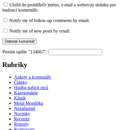
Uložit do prohlížeče jméno, e-mail a webovou stránku pro
budoucí komentáře.
Notify me of follow-up comments by email.
Notify me of new posts by email.
Prosím opište "134067":
Rubriky
Ankety a komentáře
Články
Hudba našich otců
Kazetománie
Klasik
Metal Mondóka
Nezařazené
Novinky
Recenze
Reporty
Rozhovory