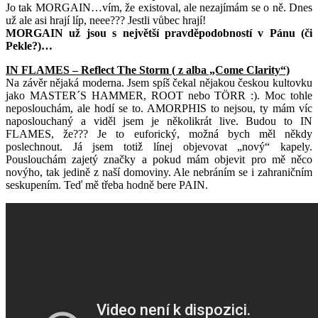
Jo tak MORGAIN…vím, že existoval, ale nezajímám se o ně. Dnes
už ale asi hrají líp, neee??? Jestli vůbec hrají!
MORGAIN už jsou s největší pravděpodobností v Pánu (či
Pekle?)…
IN FLAMES – Reflect The Storm ( z alba „Come Clarity“)
Na závěr nějaká moderna. Jsem spíš čekal nějakou českou kultovku
jako MASTER´S HAMMER, ROOT nebo TÖRR :). Moc tohle
neposlouchám, ale hodí se to. AMORPHIS to nejsou, ty mám víc
naposlouchaný a viděl jsem je několikrát live. Budou to IN
FLAMES, že??? Je to euforický, možná bych měl někdy
poslechnout. Já jsem totiž línej objevovat „nový“ kapely.
Pouslouchám zajetý značky a pokud mám objevit pro mě něco
novýho, tak jedině z naší domoviny. Ale nebráním se i zahraničním
seskupením. Teď mě třeba hodně bere PAIN.