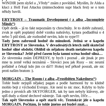
WINDIR jsem slyšel a „Vředy“ znám z povídání. Myslím, že Alda a
kluci z Hell Fast Attacku (mimochodem supr black fest) se o tom
někdy bavili.
ERYTROSY – Traumatic Development ( z alba „Incomplete
Minds“)
Opět detík – já to fakt nepoznám ty chrochtáty. Je to dobře zahraný,
zvuk je opět poplatný době vzniku nahrávky, kytara podladěná o 4
nebo 5 půl tónů, ale rozhodně nevím, kdo to sype!!!
Tady jsem zabrousil hodně do minulosti. Jedná se o kapelu
ERYTROSY ze Slovenska. V devadesátých letech měli skutečně
hodně silné období. Oblíbil sis nějakou death metalovou kapelu
ze Slovenska? Ještě před časem byla tamní scéna hodně silná…
Ze slovenska znám DEPRESY, ty bych i poznal , ale jinak je pro
mne ta země velká neznámá – Slováci jsou jak Rusy – nic neumí
pořádně a čekají kdo jim co dá!!! Hokej teď pěkně posrali, ale nic
proti našim bratom :).
MORGAIN – The Room ( z alba „Frostbitten Nakedness“)
Tohle bude nejspíš nějakej pagan a podle harmonií by to klidně
mohlo bejt z východní Evropy. Ale není to nic moc. Kdyby to bylo
jedno z prvních alb SKYFORGER, tak by tam nebyly klávesy, ale
spíš dudy a různé dechové nástroje. Tak opět nevím, čéče…
Tak opět Slovensko a opět starší věc. Tentokrát jde o kapelu
MORGAIN. Počítám, že tohle jméno asi budeš znát…