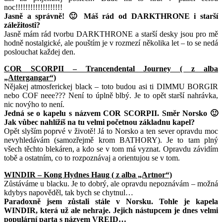
noc!!!!!!!!!!!!!!!!!!!
Jasně a správně! 🙂 Máš rád od DARKTHRONE i starší
záležitosti?
Jasně mám rád tvorbu DARKTHRONE a starší desky jsou pro mě
hodně nostalgické, ale pouštím je v rozmezí několika let – to se nedá
poslouchat každej den.
COR SCORPII – Trancendental Journey ( z alba
„Attergangar“)
Nějakej atmosferickej black – toto budou asi ti DIMMU BORGIR
nebo COF neee??? Není to úplně blbý. Je to opět starší nahrávka,
nic novýho to není.
Jedná se o kapelu s názvem COR SCORPII. Směr Norsko 🙂
Jak vůbec nahlížíš na tu velmi početnou základnu kapel?
Opět slyším poprvé v životě! Já to Norsko a ten sever opravdu moc
nevyhledávám (samozřejmě krom BATHORY). Je to tam plný
všech těchto blekáren, a kdo se v tom má vyznat. Opravdu závidím
tobě a ostatním, co to rozpoznávaj a orientujou se v tom.
WINDIR – Kong Hydnes Haug ( z alba „Artnor“)
Zůstáváme u blacku. Je to dobrý, ale opravdu nepoznávám – možná
kdybys napověděl, tak bych se chytnul…
Paradoxně jsem zůstali stále v Norsku. Tohle je kapela
WINDIR, která už ale nehraje. Jejich nástupcem je dnes velmi
populární parta s názvem VREID…