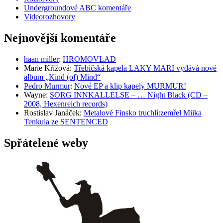
Undergroundové ABC komentáře
Videorozhovory
Nejnovější komentáře
haan miller
:
HROMOVLAD
Marie Křížová
:
Třebíčská kapela LAKY MARI vydává nové
album „Kind (of) Mind“
Pedro Murmur
:
Nové EP a klip kapely MURMUR!
Wayne
:
SORG INNKALLELSE – … Night Black (CD –
2008, Hexenreich records)
Rostislav Janáček
:
Metalové Finsko truchlí:zemřel Miika
Tenkula ze SENTENCED
Spřátelené weby