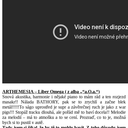
ARTHEMESIA – Liber Omega ( z alba „“a.O.a.“)
Snová akustika, harmonie i nějaké piano to mám rád a ten rozjezd
masakr!! Nálada BATHORY, pak se to zrychlí a začne blek
metál!!!!!To ságo uprostřed je supr a závěrečnej ruch je jako z war
pigs!!! Stopáž tracku dlouhá, ale pořád mě to baví docela!! Melodie
za melodií – má to atmošku a to se cení. Prozraď, co to je, možná
bych si to pustil v autě.
Tady jsem si říkal, že by tě to mohlo bavit. Z toho důvodu jsem