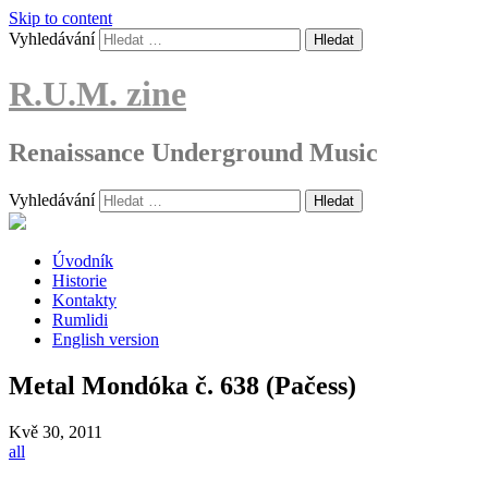
Skip to content
Vyhledávání
R.U.M. zine
Renaissance Underground Music
Vyhledávání
Úvodník
Historie
Kontakty
Rumlidi
English version
Metal Mondóka č. 638 (Pačess)
Kvě
30, 2011
all