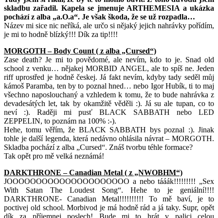
skladbu zařadil. Kapela se jmenuje ARTHEMESIA a ukázka
pochází z alba „a.O.a“. Je však škoda, že se už rozpadla…
Název mi sice nic neříká, ale určo si nějaký jejich nahrávky pořídím,
je mi to hodně blízký!!! Dík za tip!!!!
MORGOTH – Body Count ( z alba „Cursed“)
Zase death? Je mi to povědomé, ale nevím, kdo to je. Snad old
school z venku… nějakej MORBID ANGEL, ale to spíš ne. Jeden
riff uprostřed je hodně českej. Já fakt nevím, kdyby tady seděl můj
kámoš Paramba, ten by to poznal hned… nebo Igor Hubík, ti to maj
všechno naposlouchaný a vzhledem k tomu, že to bude nahrávka z
devadesátých let, tak by okamžitě věděli :). Já su ale tupan, co to
neví :). Raději mi pusť BLACK SABBATH nebo LED
ZEPPELIN, to poznám na 100% :-).
Hehe, tomu věřím, že BLACK SABBATH bys poznal :). Jinak
tohle je další legenda, která nedávno ohlásila návrat – MORGOTH.
Skladba pochází z alba „Cursed“. Znáš tvorbu téhle formace?
Tak opět pro mě velká neznámá!
DARKTHRONE – Canadian Metal ( z „NWOBHM“)
JOOOOOOOOOOOOOOOOOOOOO a nebo tááák!!!!!!!!! „Sex
With Satan The Loudest Song“. Hehe to je geniální!!!!
DARKTHRONE- Canadian Metal!!!!!!!!!! To mě baví, je to
poctivej old school. Morbivod je má hodně rád a já taky. Supr, opět
dík za příjemnej poslech! Bude mi to hrát v palici celou