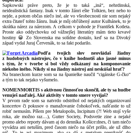
Sapkowski práve preto, že je to taká „iná“, nehrdinská,
neidealistická fantasy. Inak v tomto žánri ešte Tolkien, bez neho to
nejde, a potom občas niečo iné, ale vo všeobecnosti nie som nejaký
extra čitateľ tohto žánru. Inak je môj obľúbený autor Kulhánek, to je
skrátka nárez za nárezom. A celkom v pohode je František Kotleta.
Proste ako oddychovku od vážnejšej literatúry mám tieto krvavé
hostiny 😀 Zo Slovenska ma solídne dostalo, keď sa na Divoký
západ vydal Juraj Červenák, to sa fakt podarilo.
Podľa tvojich slov neovládaš žiadny
z hudobných nástrojov, čo v knihe hodnotíš ako jasné mínus
s tým, že v tvorbe si bol vždy odkázaný na komponovanie
niekoho iného. Nikdy si na žiadny nástroj ani neskúšal hrať?
Na braneckom kurze som sa na španielke naučil “cigánske G-čko“
a tým to tak nejako vyšumelo.
NOMENMORTIS s aktívnou činnosťou skončil, ale ty sa hudbe
venuješ naďalej. Aké aktivity v tomto smere vyvíjaš?
V prvom rade som sa natvrdo odstrihol od nejakých organizovaní
koncertov či pokusov o manažovanie čohokoľvek, našťastie to už
robiť nemusím. Píšem pre Metalopolis, Incipitum (?! Web stojí vyše
roka, ale možno raz…), Gutter Society, Podsvetie zine a nejaké
promo alebo reporty dávam aj do denníka Košice:dnes, či tam niečo
vyvádza ani netuším, pred časom niečo na účet prišlo, ale už dlho
nič. To je asi maximum, ako sa dá s metalom preniknúť do