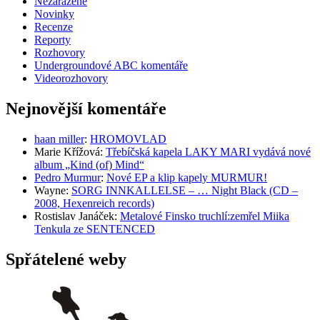
Nezařazené
Novinky
Recenze
Reporty
Rozhovory
Undergroundové ABC komentáře
Videorozhovory
Nejnovější komentáře
haan miller
:
HROMOVLAD
Marie Křížová
:
Třebíčská kapela LAKY MARI vydává nové
album „Kind (of) Mind“
Pedro Murmur
:
Nové EP a klip kapely MURMUR!
Wayne
:
SORG INNKALLELSE – … Night Black (CD –
2008, Hexenreich records)
Rostislav Janáček
:
Metalové Finsko truchlí:zemřel Miika
Tenkula ze SENTENCED
Spřátelené weby