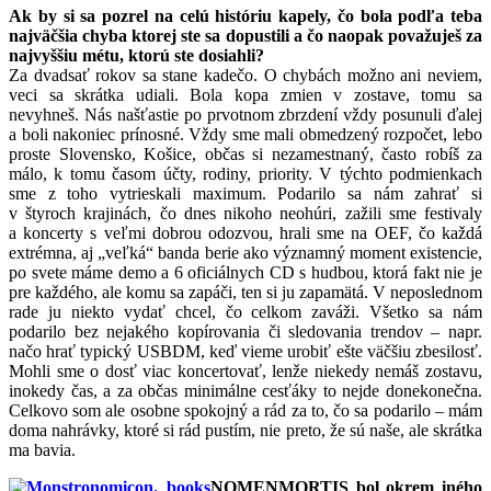
Ak by si sa pozrel na celú históriu kapely, čo bola podľa teba
najväčšia chyba ktorej ste sa dopustili a čo naopak považuješ za
najvyššiu métu, ktorú ste dosiahli?
Za dvadsať rokov sa stane kadečo. O chybách možno ani neviem,
veci sa skrátka udiali. Bola kopa zmien v zostave, tomu sa
nevyhneš. Nás našťastie po prvotnom zbrzdení vždy posunuli ďalej
a boli nakoniec prínosné. Vždy sme mali obmedzený rozpočet, lebo
proste Slovensko, Košice, občas si nezamestnaný, často robíš za
málo, k tomu časom účty, rodiny, priority. V týchto podmienkach
sme z toho vytrieskali maximum. Podarilo sa nám zahrať si
v štyroch krajinách, čo dnes nikoho neohúri, zažili sme festivaly
a koncerty s veľmi dobrou odozvou, hrali sme na OEF, čo každá
extrémna, aj „veľká“ banda berie ako významný moment existencie,
po svete máme demo a 6 oficiálnych CD s hudbou, ktorá fakt nie je
pre každého, ale komu sa zapáči, ten si ju zapamätá. V neposlednom
rade ju niekto vydať chcel, čo celkom zaváži. Všetko sa nám
podarilo bez nejakého kopírovania či sledovania trendov – napr.
načo hrať typický USBDM, keď vieme urobiť ešte väčšiu zbesilosť.
Mohli sme o dosť viac koncertovať, lenže niekedy nemáš zostavu,
inokedy čas, a za občas minimálne cesťáky to nejde donekonečna.
Celkovo som ale osobne spokojný a rád za to, čo sa podarilo – mám
doma nahrávky, ktoré si rád pustím, nie preto, že sú naše, ale skrátka
ma bavia.
NOMENMORTIS bol okrem iného