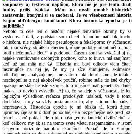
zaujímavý aj textovou náplňou, ktorá nie je pre tento druh
hudby príliš typická. Mám na mysli mnohé historické
zastavenia, ktorými si sa zaoberal. Je vo všeobecnosti história
tvojim obľúbeným koníčkom? Ktorá historická epocha je ti
najbližšia?
Nebolo to celé len o histórii, nejaké tematické okruhy by sa
vysledovať dali, v podstate som chcel tú hudbu mať tak trochu
o niečom, nie nejaké hlúpe pseudogore a fekal-porno (v súčasnosti
fakt mor scény, skrátka neberiem), rôzne podoby infantilného „boja
proti niečomu/za ideu/“ a podobne. Časom som sa vykašlal aj na
nejaké ventilovanie osobných pocitov, koho to kurva má zaujímať,
keď už ani mňa nie 😀 História ma baví odkedy viem čítať,
fascinujúce na nej je, že my ju síce študujeme, skúmame,
odhaľujeme, analyzujeme, sme v tom fakt dobrí, sme ale totálne
neschopní sa z nej akokoľvek poučiť, robíme stále tie isté chyby,
opakujeme stále tie isté vzorce, toto musíme mať geneticky dané,
inak si to neviem vysvetliť. Aj to, čo sa deje v súčasnosti, je len
logickým výsledkom reťazca predošlých udalostí, vždy k tomu
dochádza, a my sa vždy postaráme o to, aby k tomu dochádzať
neprestávalo. Historická epocha je mi blízka tá, ktorú žijem,
úprimne, žije sa tu o dosť pohodlnejšie a bezpečnejšie než pred 500
rokmi, aspoň pokiaľ ide o túto našu „euroatlantickú civilizáciu“, aj
keď celkovo my ak sa na tomto svete všetci nespamätáme, v istom
časovom horizonte nadobro skončíme. Pokiaľ ide o Európu,
v textoch som sa dosť orientoval na obdobie stredoveku a raného