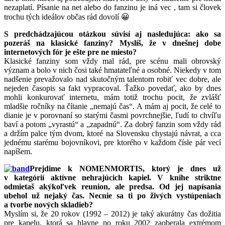
nezaplatí. Písanie na net alebo do fanzinu je iná vec , tam si človek
trochu tých ideálov občas rád dovolí 😀
S predchádzajúcou otázkou súvisí aj nasledujúca: ako sa
pozeráš na klasické fanziny? Myslíš, že v dnešnej dobe
internetových fór je ešte pre ne miesto?
Klasické fanziny som vždy mal rád, pre scénu mali obrovský
význam a bolo v nich čosi také hmatateľné a osobné. Niekedy v tom
nadšenie prevažovalo nad skutočným talentom robiť vec dobre, ale
nejeden časopis sa fakt vypracoval. Ťažko povedať, ako by dnes
mohli konkurovať internetu, mám totiž trochu pocit, že zvlášť
mladšie ročníky na čítanie „nemajú čas“. A mám aj pocit, že celé to
dianie je v porovnaní so starými časmi povrchnejšie, ľudí to chvíľu
baví a potom „vyrastú“ a „zapadnú“. Za dobrý fanzin som vždy rád
a držím palce tým dvom, ktoré na Slovensku chystajú návrat, a cca
jednému starému bojovníkovi, pre ktorého v každom čísle pár vecí
napíšem.
Prejdime k NOMENMORTIS, ktorý je dnes už
v kategórií aktívne nehrajúcich kapiel. V knihe striktne
odmietaš akýkoľvek reunion, ale predsa. Od jej napísania
ubehol už nejaký čas. Necnie sa ti po živých vystúpeniach
a tvorbe nových skladieb?
Myslím si, že 20 rokov (1992 – 2012) je taký akurátny čas dožitia
pre kapelu, ktorá sa hlavne po roku 2002 zaoberala extrémom