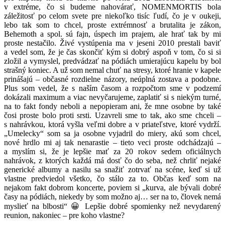
v extréme, čo si budeme nahovárať, NOMENMORTIS bola
záležitosť po celom svete pre niekoľko tisíc ľudí, čo je v oukeji,
lebo tak som to chcel, proste extrémnosť a brutalita je zákon,
Behemoth a spol. sú fajn, úspech im prajem, ale hrať tak by mi
proste nestačilo. Živé vystúpenia ma v jeseni 2010 prestali baviť
a vedel som, že je čas skončiť kým si dobrý aspoň v tom, čo si si
zložil a vymyslel, predvádzať na pódiách umierajúcu kapelu by bol
strašný koniec. A už som nemal chuť na stresy, ktoré hranie v kapele
prinášajú – občasné rozdielne názory, neúplná zostava a podobne.
Plus som vedel, že s naším časom a rozpočtom sme v podzemí
dokázali maximum a viac nevyčarujeme, zaplatiť si s niekým turné,
na to fakt fondy neboli a nepopieram ani, že mne osobne by také
čosi proste bolo proti srsti. Uzavreli sme to tak, ako sme chceli –
s nahrávkou, ktorá vyšla veľmi dobre a v priateľstve, ktoré vydrží.
„Umelecky“ som sa ja osobne vyjadril do miery, akú som chcel,
nové hrdlo mi aj tak nenarastie – tieto veci proste odchádzajú –
a myslím si, že je lepšie mať za 20 rokov sedem oficiálnych
nahrávok, z ktorých každá má dosť čo do seba, než chrliť nejaké
generické albumy a nasilu sa snažiť zotrvať na scéne, keď si už
vlastne predviedol všetko, čo stálo za to. Občas keď som na
nejakom fakt dobrom koncerte, poviem si „kurva, ale bývali dobré
časy na pódiách, niekedy by som možno aj… ser na to, človek nemá
myslieť na blbosti“ 😀 Lepšie dobré spomienky než nevydarený
reunion, nakoniec – pre koho vlastne?