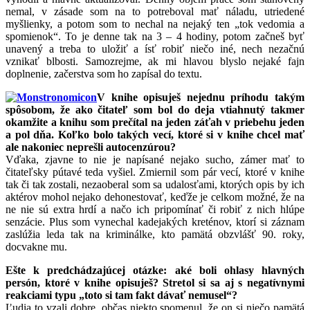
nemal, v zásade som na to potreboval mať náladu, utriedené
myšlienky, a potom som to nechal na nejaký ten „tok vedomia a
spomienok“. To je denne tak na 3 – 4 hodiny, potom začneš byť
unavený a treba to uložiť a ísť robiť niečo iné, nech nezačnú
vznikať blbosti. Samozrejme, ak mi hlavou blyslo nejaké fajn
doplnenie, začerstva som ho zapísal do textu.
V knihe opisuješ nejednu príhodu takým
spôsobom, že ako čitateľ som bol do deja vtiahnutý takmer
okamžite a knihu som prečítal na jeden záťah v priebehu jeden
a pol dňa. Koľko bolo takých vecí, ktoré si v knihe chcel mať
ale nakoniec neprešli autocenzúrou?
Vďaka, zjavne to nie je napísané nejako sucho, zámer mať to
čitateľsky pútavé teda vyšiel. Zmiernil som pár vecí, ktoré v knihe
tak či tak zostali, nezaoberal som sa udalosťami, ktorých opis by ich
aktérov mohol nejako dehonestovať, keďže je celkom možné, že na
ne nie sú extra hrdí a načo ich pripomínať či robiť z nich hlúpe
senzácie. Plus som vynechal kadejakých kreténov, ktorí si záznam
zaslúžia leda tak na kriminálke, kto pamätá obzvlášť 90. roky,
docvakne mu.
Ešte k predchádzajúcej otázke: aké boli ohlasy hlavných
persón, ktoré v knihe opisuješ? Stretol si sa aj s negatívnymi
reakciami typu „toto si tam fakt dávať nemusel“?
Ľudia to vzali dobre, občas niekto spomenul, že on si niečo pamätá