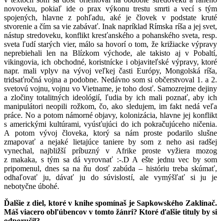
novoveku, pokiaľ ide o prax výkonu trestu smrti a vecí s tým
spojených, hlavne z pohľadu, aké je človek v podstate kruté
stvorenie a čím sa vie zabávať. Inak napríklad Rímska ríša a jej svet,
nástup stredoveku, konflikt kresťanského a pohanského sveta, resp.
sveta ľudí starých vier, málo sa hovorí o tom, že križiacke výpravy
neprebiehali len na Blízkom východe, ale takisto aj v Pobaltí,
vikingovia, ich obchodné, koristnícke i objaviteľské výpravy, ktoré
napr. mali vplyv na vývoj veľkej časti Európy, Mongolská ríša,
tridsaťročná vojna a podobne. Nedávno som si občerstvoval 1. a 2.
svetovú vojnu, vojnu vo Vietname, je toho dosť. Samozrejme dejiny
a zločiny totalitných ideológií, ľudia by ich mali poznať, aby ich
manipulátori neopili rožkom, čo, ako sledujem, im fakt nedá veľa
práce. No a potom námorné objavy, kolonizácia, hlavne jej konflikt
s americkými kultúrami, vyúsťujúci do ich pokračujúceho ničenia.
A potom vývoj človeka, ktorý sa nám proste podarilo slušne
zmapovať a nejaké lietajúce taniere by som z neho asi radšej
vynechal, najbližší príbuzný v Afrike proste vyžiera mozog
z makaka, s tým sa dá vyrovnať :-.D A ešte jednu vec by som
pripomenul, dnes sa na ňu dosť zabúda – históriu treba skúmať,
odhaľovať ju, dávať ju do súvislostí, ale vymýšľať si ju je
nebotyčne úbohé.
Ďalšie z diel, ktoré v knihe spomínaš je Sapkowského Zaklínač.
Máš viacero obľúbencov v tomto žánri? Ktoré ďalšie tituly by si
odporučil?