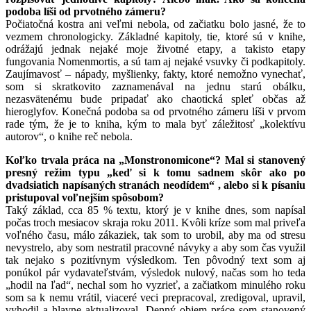
podoba líši od prvotného zámeru?
Počiatočná kostra ani veľmi nebola, od začiatku bolo jasné, že to
vezmem chronologicky. Základné kapitoly, tie, ktoré sú v knihe,
odrážajú jednak nejaké moje životné etapy, a takisto etapy
fungovania Nomenmortis, a sú tam aj nejaké vsuvky či podkapitoly.
Zaujímavosť – nápady, myšlienky, fakty, ktoré nemožno vynechať,
som si skratkovito zaznamenával na jednu starú obálku,
nezasvätenému bude pripadať ako chaotická spleť občas až
hieroglyfov. Konečná podoba sa od prvotného zámeru líši v prvom
rade tým, že je to kniha, kým to mala byť záležitosť „kolektívu
autorov“, o knihe reč nebola.
Koľko trvala práca na „Monstronomicone“? Mal si stanovený
presný režim typu „keď si k tomu sadnem skôr ako po
dvadsiatich napísaných stranách neodídem“ , alebo si k písaniu
pristupoval voľnejším spôsobom?
Taký základ, cca 85 % textu, ktorý je v knihe dnes, som napísal
počas troch mesiacov skraja roku 2011. Kvôli kríze som mal priveľa
voľného času, málo zákaziek, tak som to urobil, aby ma od stresu
nevystrelo, aby som nestratil pracovné návyky a aby som čas využil
tak nejako s pozitívnym výsledkom. Ten pôvodný text som aj
ponúkol pár vydavateľstvám, výsledok nulový, načas som ho teda
„hodil na ľad“, nechal som ho vyzrieť, a začiatkom minulého roku
som sa k nemu vrátil, viaceré veci prepracoval, zredigoval, upravil,
vyhodil a hlavne aktualizoval. Denný objem práce som stanovený