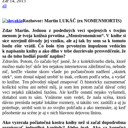
Zář
14, 2015
all
Rozhovor: Martin LUKÁČ (ex NOMENMORTIS)
Zdar Martin. Jednou z posledných vecí spojených s tvojím
menom je tvoja knižná prvotina „Monstronomicon“. V knihe si
síce ozrejmil dôvody jej vzniku, ale aj tak by som sa k tomuto
bodu ešte vrátil. Čo bolo tým prvotným impulzom vedúcim
k napísaniu knihy a ako dlho v tebe dozrievalo presvedčenie, že
sa do toho hodláš pustiť naplno?
Zdravím. Potom, čo začalo byť jasné, že z kolektívneho diela, ktoré
možno malo byť skôr len nejakou internetovou záležitosťou, nebude
nič, keďže vlastne skoro všade po počiatočnom nadšení „skutek
utek“, som dostal nápad urobiť to inak, celkom podľa seba, a vydať
to knižne. Ten pôvodný nápad zmapovať či historicky zaznamenať
košickú scénu ani nebol môj, ja som len potom začal dávať celej
veci nejakú základnú fazónu. Ale keďže ostatní nejako vyšumeli,
dotiahol som to sám. Vnútorne som vedel, že naša scéna, ktorá
dávno prerástla nejaké lokálne rozmery, si takúto vec zaslúži a aj ju
potrebuje, urobil som to zo svojho pohľadu a ako memoáre, aj keď
pôsobenie na scéne je aj v nich hlavnou dejovou líniou.
Ako vyzerala počiatočná kostra knihy než si začal dopodrobna
rozpisovať jednotlivé kapitoly? Alebo inak. Ako sa konečná