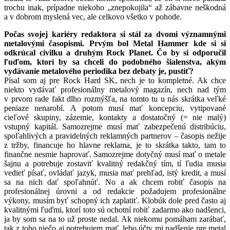
trochu inak, prípadne niekoho „znepokojila“ až zábavne neškodná
a v dobrom myslená vec, ale celkovo všetko v pohode.
Počas svojej kariéry redaktora si stál za dvomi významnými
metalovými časopismi. Prvým bol Metal Hammer kde si si
odkrúcal civilku a druhým Rock Planet. Čo by si odporučil
ľuďom, ktorí by sa chceli do podobného šialenstva, akým
vydávanie metalového periodika bez debaty je, pustiť?
Písal som aj pre Rock Hard SK, nech je to kompletné. Ak chce
niekto vydávať profesionálny metalový magazín, nech nad tým
v prvom rade fakt dlho rozmýšľa, na tomto tu u nás skrátka veľké
peniaze nenarobí. A potom musí mať koncepciu, vytipované
cieľové skupiny, zázemie, kontakty a dostatočný (= nie malý)
vstupný kapitál. Samozrejme musí mať zabezpečenú distribúciu,
spoľahlivých a pravidelných reklamných partnerov – časopis nežije
z tržby, financuje ho hlavne reklama, je to skrátka takto, tam to
finančne nesmie haprovať. Samozrejme dotyčný musí mať o metale
šajnu a potrebuje zostaviť kvalitný redakčný tím, tí ľudia musia
vedieť písať, ovládať jazyk, musia mať prehľad, istý kredit, a musí
sa na nich dať spoľahnúť. No a ak chcem robiť časopis na
profesionálnej úrovni a od redakcie požadujem profesionálne
výkony, musím byť schopný ich zaplatiť. Klobúk dole pred často aj
kvalitnými ľuďmi, ktorí toto sú ochotní robiť zadarmo ako nadšenci,
ja by som sa na to už proste nedal. Ak niekomu pomáham zarábať,
tak z toho niečo aj potrebujem mať, lebo účty mi nadšenie pre metal