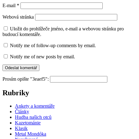
E-mail
*
Webová stránka
Uložit do prohlížeče jméno, e-mail a webovou stránku pro
budoucí komentáře.
Notify me of follow-up comments by email.
Notify me of new posts by email.
Prosím opište "3eaef5":
Rubriky
Ankety a komentáře
Články
Hudba našich otců
Kazetománie
Klasik
Metal Mondóka