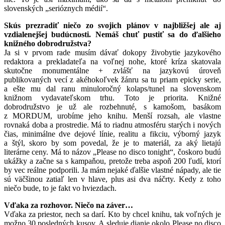
slovenských „serióznych médií“.
Skús prezradiť niečo zo svojich plánov v najbližšej ale aj
vzdialenejšej budúcnosti. Nemáš chuť pustiť sa do ďalšieho
knižného dobrodružstva?
Ja si v prvom rade musím dávať dokopy živobytie jazykového
redaktora a prekladateľa na voľnej nohe, ktoré kríza skatovala
skutočne monumentálne + zvlášť na jazykovú úroveň
publikovaných vecí z akéhokoľvek žánru sa tu priam epicky serie,
a ešte mu dal ranu minuloročný kolaps/tunel na slovenskom
knižnom vydavateľskom trhu. Toto je priorita. Knižné
dobrodružstvo je už ale rozbehnuté, s kamošom, basákom
z MORDUM, urobíme jeho knihu. Menší rozsah, ale vlastne
rovnaká doba a prostredie. Má to riadnu atmosféru starých i nových
čias, minimálne dve dejové línie, realitu a fikciu, výborný jazyk
a štýl, skoro by som povedal, že je to materiál, za aký lietajú
literárne ceny. Má to názov „Please no disco tonight“, čoskoro budú
ukážky a začne sa s kampaňou, pretože treba aspoň 200 ľudí, ktorí
by vec reálne podporili. Ja mám nejaké ďalšie vlastné nápady, ale tie
sú väčšinou zatiaľ len v hlave, plus asi dva náčrty. Kedy z toho
niečo bude, to je fakt vo hviezdach.
Vďaka za rozhovor. Niečo na záver…
Vďaka za priestor, nech sa darí. Kto by chcel knihu, tak voľných je
možno 30 posledných kusov. A sleduje dianie okolo Please no disco