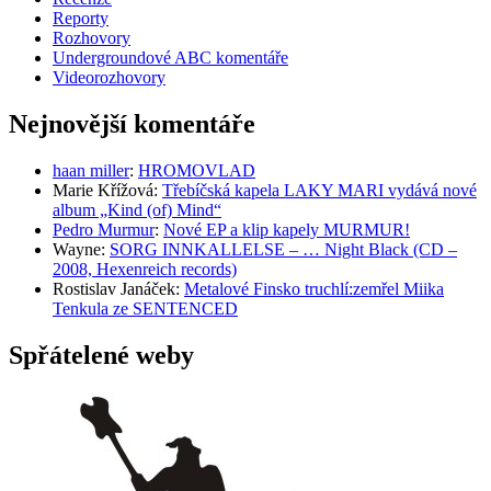
Reporty
Rozhovory
Undergroundové ABC komentáře
Videorozhovory
Nejnovější komentáře
haan miller
:
HROMOVLAD
Marie Křížová
:
Třebíčská kapela LAKY MARI vydává nové
album „Kind (of) Mind“
Pedro Murmur
:
Nové EP a klip kapely MURMUR!
Wayne
:
SORG INNKALLELSE – … Night Black (CD –
2008, Hexenreich records)
Rostislav Janáček
:
Metalové Finsko truchlí:zemřel Miika
Tenkula ze SENTENCED
Spřátelené weby