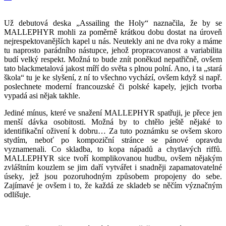
Už debutová deska „Assailing the Holy“ naznačila, že by se
MALLEPHYR mohli za poměrně krátkou dobu dostat na úroveň
nejrespektovanějších kapel u nás. Neutekly ani ne dva roky a máme
tu naprosto parádního nástupce, jehož propracovanost a variabilita
budí velký respekt. Možná to bude znít poněkud nepatřičně, ovšem
tato blackmetalová jakost míří do světa s plnou polní. Ano, i ta „stará
škola“ tu je ke slyšení, z ní to všechno vychází, ovšem když si např.
poslechnete moderní francouzské či polské kapely, jejich tvorba
vypadá asi nějak takhle.
Jediné mínus, které ve snažení MALLEPHYR spatřuji, je přece jen
menší dávka osobitosti. Možná by to chtělo ještě nějaké to
identifikační oživení k dobru… Za tuto poznámku se ovšem skoro
stydím, neboť po kompoziční stránce se pánové opravdu
vyznamenali. Co skladba, to kopa nápadů a chytlavých riffů.
MALLEPHYR sice tvoří komplikovanou hudbu, ovšem nějakým
zvláštním kouzlem se jim daří vytvářet i snadněji zapamatovatelné
úseky, jež jsou pozoruhodným způsobem propojeny do sebe.
Zajímavé je ovšem i to, že každá ze skladeb se něčím význačným
odlišuje.