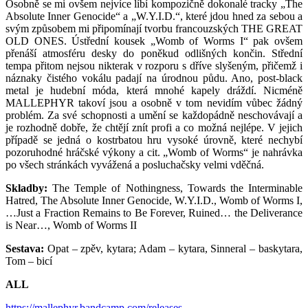
Osobně se mi ovšem nejvíce líbí kompozičně dokonalé tracky „The
Absolute Inner Genocide“ a „W.Y.I.D.“, které jdou hned za sebou a
svým způsobem mi připomínají tvorbu francouzských THE GREAT
OLD ONES. Ústřední kousek „Womb of Worms I“ pak ovšem
přenáší atmosféru desky do poněkud odlišných končin. Střední
tempa přitom nejsou nikterak v rozporu s dříve slyšeným, přičemž i
náznaky čistého vokálu padají na úrodnou půdu. Ano, post-black
metal je hudební móda, která mnohé kapely dráždí. Nicméně
MALLEPHYR takoví jsou a osobně v tom nevidím vůbec žádný
problém. Za své schopnosti a umění se každopádně neschovávají a
je rozhodně dobře, že chtějí znít profi a co možná nejlépe. V jejich
případě se jedná o kostrbatou hru vysoké úrovně, které nechybí
pozoruhodné hráčské výkony a cit. „Womb of Worms“ je nahrávka
po všech stránkách vyvážená a posluchačsky velmi vděčná.
Skladby:
The Temple of Nothingness, Towards the Interminable
Hatred, The Absolute Inner Genocide, W.Y.I.D., Womb of Worms I,
…Just a Fraction Remains to Be Forever, Ruined… the Deliverance
is Near…, Womb of Worms II
Sestava:
Opat – zpěv, kytara; Adam – kytara, Sinneral – baskytara,
Tom – bicí
ALL
https://mallephyr.bandcamp.com/releases