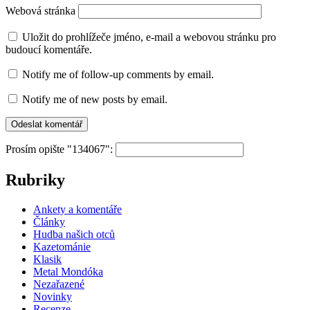
Webová stránka
Uložit do prohlížeče jméno, e-mail a webovou stránku pro
budoucí komentáře.
Notify me of follow-up comments by email.
Notify me of new posts by email.
Prosím opište "134067":
Rubriky
Ankety a komentáře
Články
Hudba našich otců
Kazetománie
Klasik
Metal Mondóka
Nezařazené
Novinky
Recenze