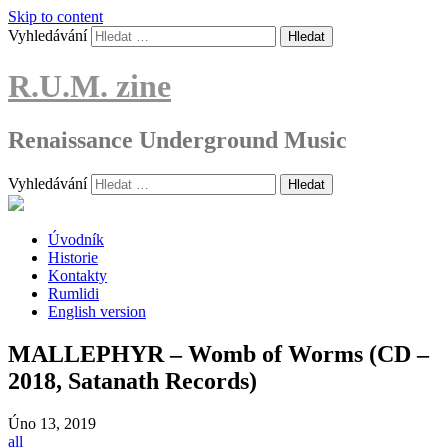
Skip to content
Vyhledávání
R.U.M. zine
Renaissance Underground Music
Vyhledávání
Úvodník
Historie
Kontakty
Rumlidi
English version
MALLEPHYR – Womb of Worms (CD –
2018, Satanath Records)
Úno
13, 2019
all