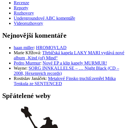
Recenze
Reporty
Rozhovory
Undergroundové ABC komentáře
Videorozhovory
Nejnovější komentáře
haan miller
:
HROMOVLAD
Marie Křížová
:
Třebíčská kapela LAKY MARI vydává nové
album „Kind (of) Mind“
Pedro Murmur
:
Nové EP a klip kapely MURMUR!
Wayne
:
SORG INNKALLELSE – … Night Black (CD –
2008, Hexenreich records)
Rostislav Janáček
:
Metalové Finsko truchlí:zemřel Miika
Tenkula ze SENTENCED
Spřátelené weby