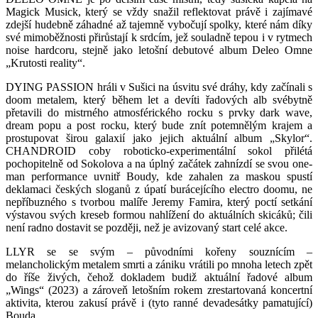
Magick Musick, který se vždy snažil reflektovat právě i zajímavé
zdejší hudebně záhadné až tajemně vybočují spolky, které nám díky
své mimoběžnosti přirůstají k srdcím, jež souladně tepou i v rytmech
noise hardcoru, stejně jako letošní debutové album Deleo Omne
„Krutosti reality“.
DYING PASSION hráli v Sušici na úsvitu své dráhy, kdy začínali s
doom metalem, který během let a devíti řadových alb svébytně
přetavili do mistrného atmosférického rocku s prvky dark wave,
dream popu a post rocku, který bude znít potemnělým krajem a
prostupovat širou galaxií jako jejich aktuální album „Skylor“.
CHANDROID coby roboticko-experimentální sokol přilétá
pochopitelně od Sokolova a na úplný začátek zahnízdí se svou one-
man performance uvnitř Boudy, kde zahalen za maskou spustí
deklamaci českých sloganů z úpatí burácejícího electro doomu, ne
nepříbuzného s tvorbou malíře Jeremy Famira, který poctí setkání
výstavou svých kreseb formou nahlížení do aktuálních skicáků; čili
není radno dostavit se později, než je avizovaný start celé akce.
LLYR se se svým – původními kořeny souznícím –
melancholickým metalem smrti a zániku vrátili po mnoha letech zpět
do říše živých, čehož dokladem budiž aktuální řadové album
„Wings“ (2023) a zároveň letošním rokem zrestartovaná koncertní
aktivita, kterou zakusí právě i (tyto ranné devadesátky pamatující)
Bouda.