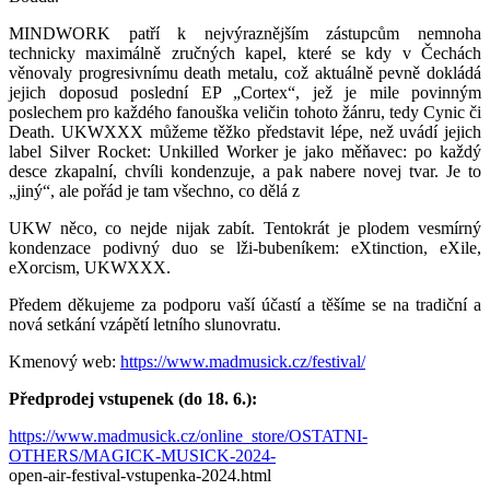
MINDWORK patří k nejvýraznějším zástupcům nemnoha
technicky maximálně zručných kapel, které se kdy v Čechách
věnovaly progresivnímu death metalu, což aktuálně pevně dokládá
jejich doposud poslední EP „Cortex“, jež je mile povinným
poslechem pro každého fanouška veličin tohoto žánru, tedy Cynic či
Death. UKWXXX můžeme těžko představit lépe, než uvádí jejich
label Silver Rocket: Unkilled Worker je jako měňavec: po každý
desce zkapalní, chvíli kondenzuje, a pak nabere novej tvar. Je to
„jiný“, ale pořád je tam všechno, co dělá z
UKW něco, co nejde nijak zabít. Tentokrát je plodem vesmírný
kondenzace podivný duo se lži-bubeníkem: eXtinction, eXile,
eXorcism, UKWXXX.
Předem děkujeme za podporu vaší účastí a těšíme se na tradiční a
nová setkání vzápětí letního slunovratu.
Kmenový web:
https://www.madmusick.cz/festival/
Předprodej vstupenek (do 18. 6.):
https://www.madmusick.cz/online_store/OSTATNI-
OTHERS/MAGICK-MUSICK-2024-
open-air-festival-vstupenka-2024.html