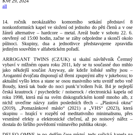
Kvě
29, 2024
all
14. ročník neokázalého komorního setkání představí 8
nonkonformních kapel ve složení od jednoho do pěti členů a v ose
žánrů alternative – hardcore – metal. Areál bude v sobotu 22. 6.
otevřený od 15:00 hodin, začne se záhy odpoledne a skončí okolo
půlnoci. Skupiny, dua a jednotlivce představujeme zpravidla
jediným souvětím v alfabetickém pořadí.
ARROGANT TWINS (CZ/UK) si skalní návštěvník Čermný
vybaví v mlžném oparu roku 2011, kdy se tu současné duo mihlo
jako někdejší součást Anyway, ale kdeže loňské sněhy jsou –
Arogantní dvojčata disponují už třemi zpupnými alby v jukeboxu; to
aktuální vyšlo letos a stane se osou masivního setu uvnitř nebo vně
Boudy, která tak bude do noci punk’n’rollem řvát. B4 je nejlepší
česká krautrock / psychedelic / noiserock / electronická kapela od
roku 1998, která má na svém diskografickém kontě mnoho alb, z
nichž uveďme názvy zatím posledních třech – „Plastová okna“
(2019), „Pomazánkové máslo“ (2021) a „VHS“ (2023), která
skupinu – hrající v rozpětí od meditativního minimalismu, přes
vesmírné efekty a elektronické chrčení, až po noisový nářez –
dostala do širšího povědomí vnímavého publika okraje.
DELEO OMNE je po delším čase místní, tedy sušická kapela na