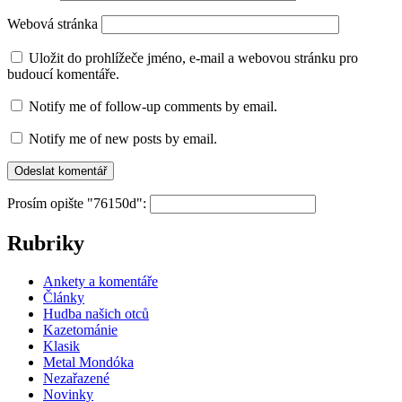
Webová stránka
Uložit do prohlížeče jméno, e-mail a webovou stránku pro
budoucí komentáře.
Notify me of follow-up comments by email.
Notify me of new posts by email.
Prosím opište "76150d":
Rubriky
Ankety a komentáře
Články
Hudba našich otců
Kazetománie
Klasik
Metal Mondóka
Nezařazené
Novinky