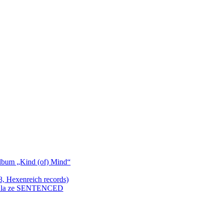
bum „Kind (of) Mind“
Hexenreich records)
enkula ze SENTENCED