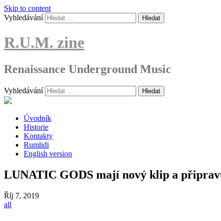
Skip to content
Vyhledávání
R.U.M. zine
Renaissance Underground Music
Vyhledávání
Úvodník
Historie
Kontakty
Rumlidi
English version
LUNATIC GODS mají nový klip a připravuj
Říj
7, 2019
all