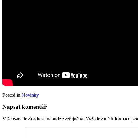
Posted in
Novinky
Napsat komentář
Vaše e-mailová adresa nebude zveřejněna.
Vyžadované informace js