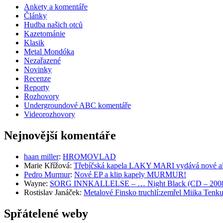
Ankety a komentáře
Články
Hudba našich otců
Kazetománie
Klasik
Metal Mondóka
Nezařazené
Novinky
Recenze
Reporty
Rozhovory
Undergroundové ABC komentáře
Videorozhovory
Nejnovější komentáře
haan miller
:
HROMOVLAD
Marie Křížová
:
Třebíčská kapela LAKY MARI vydává nové al
Pedro Murmur
:
Nové EP a klip kapely MURMUR!
Wayne
:
SORG INNKALLELSE – … Night Black (CD – 2008, 
Rostislav Janáček
:
Metalové Finsko truchlí:zemřel Miika T
Spřátelené weby