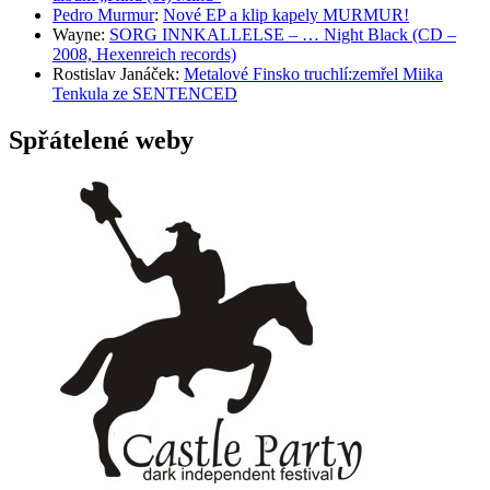
Pedro Murmur
:
Nové EP a klip kapely MURMUR!
Wayne
:
SORG INNKALLELSE – … Night Black (CD –
2008, Hexenreich records)
Rostislav Janáček
:
Metalové Finsko truchlí:zemřel Miika
Tenkula ze SENTENCED
Spřátelené weby