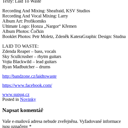
Texty: Laid To Waste
Recording And Mixing: Sheafraid, KSV Studios
Recording And Vocal Mixing: Larry
Album Art: Profikomiks
Ultimate Logo: Honza „Nargor“ Křemen
Album Photos: Čočkin
Booklet Photos: Petr Moletz, Zdeněk KateraGraphic Design: Studna
LAID TO WASTE:
Zdenda Reaper – bass, vocals
Sky Scullcrusher – rhytm guitars
Vojta Blackwild – lead guitars
Ryan Madbutcher – drums
http://bandzone.cz/laidtowaste
https://www.facebook.com/
www.supug.cz
Posted in
Novinky
Napsat komentář
Vaše e-mailová adresa nebude zveřejněna.
Vyžadované informace
jsou označeny
*