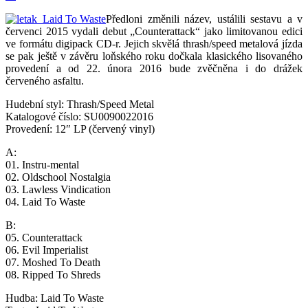
Předloni změnili název, ustálili sestavu a v
červenci 2015 vydali debut „Counterattack“ jako limitovanou edici
ve formátu digipack CD-r. Jejich skvělá thrash/speed metalová jízda
se pak ještě v závěru loňského roku dočkala klasického lisovaného
provedení a od 22. února 2016 bude zvěčněna i do drážek
červeného asfaltu.
Hudební styl: Thrash/Speed Metal
Katalogové číslo: SU0090022016
Provedení: 12″ LP (červený vinyl)
A:
01. Instru-mental
02. Oldschool Nostalgia
03. Lawless Vindication
04. Laid To Waste
B:
05. Counterattack
06. Evil Imperialist
07. Moshed To Death
08. Ripped To Shreds
Hudba: Laid To Waste