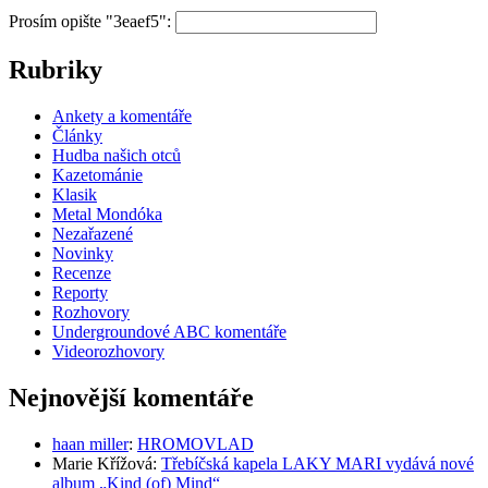
Prosím opište "3eaef5":
Rubriky
Ankety a komentáře
Články
Hudba našich otců
Kazetománie
Klasik
Metal Mondóka
Nezařazené
Novinky
Recenze
Reporty
Rozhovory
Undergroundové ABC komentáře
Videorozhovory
Nejnovější komentáře
haan miller
:
HROMOVLAD
Marie Křížová
:
Třebíčská kapela LAKY MARI vydává nové
album „Kind (of) Mind“