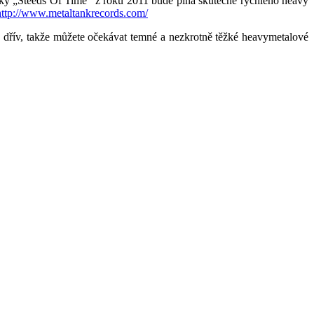
y „Steeds Of Time“ z roku 2011 bude plná skutečně rychlého heavy
http://www.metaltankrecords.com/
y dřív, takže můžete očekávat temné a nezkrotně těžké heavymetalové