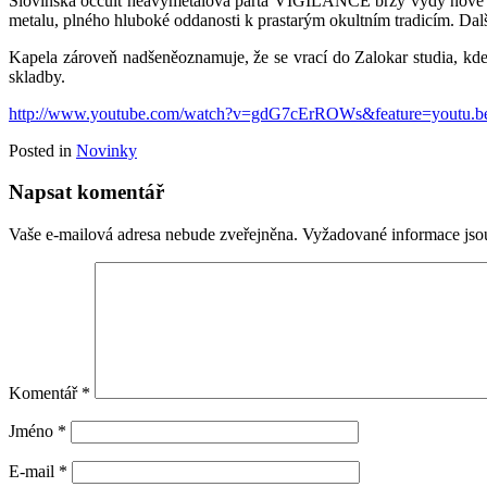
Slovinská occult heavymetalová parta VIGILANCE brzy vydý nové a
metalu, plného hluboké oddanosti k prastarým okultním tradicím. Dal
Kapela zároveň nadšeněoznamuje, že se vrací do Zalokar studia, kde
skladby.
http://www.youtube.com/watch?v=gdG7cErROWs&feature=youtu.b
Posted in
Novinky
Napsat komentář
Vaše e-mailová adresa nebude zveřejněna.
Vyžadované informace js
Komentář
*
Jméno
*
E-mail
*