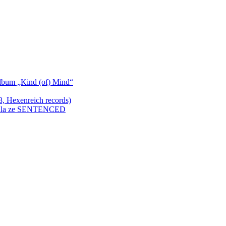
bum „Kind (of) Mind“
Hexenreich records)
enkula ze SENTENCED