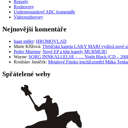
Reporty
Rozhovory
Undergroundové ABC komentáře
Videorozhovory
Nejnovější komentáře
haan miller
:
HROMOVLAD
Marie Křížová
:
Třebíčská kapela LAKY MARI vydává nové al
Pedro Murmur
:
Nové EP a klip kapely MURMUR!
Wayne
:
SORG INNKALLELSE – … Night Black (CD – 2008, 
Rostislav Janáček
:
Metalové Finsko truchlí:zemřel Miika T
Spřátelené weby