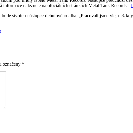
lbum pod křídly labelu Metal Tank Records. Nástupce předchozí desk
ší informace naleznete na ofociálních stránkách Metal Tank Records –
 bude stvořen nástupce debutového alba. „Pracovali jsme víc, než kd
e
ou označeny
*