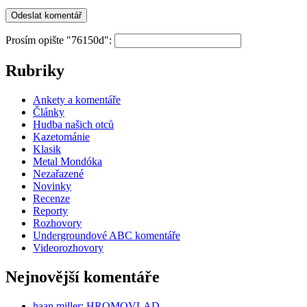
Prosím opište "76150d":
Rubriky
Ankety a komentáře
Články
Hudba našich otců
Kazetománie
Klasik
Metal Mondóka
Nezařazené
Novinky
Recenze
Reporty
Rozhovory
Undergroundové ABC komentáře
Videorozhovory
Nejnovější komentáře
haan miller
:
HROMOVLAD