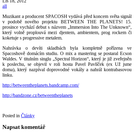
Lis
18, 2012
all
Muzikant a producent SPACOSH vydává před koncem světa signál
v podobě nového projektu BETWEEN THE PLANETS! 15.
prosince vychází debut s názvem „Immersion Into The Unknown“,
který volně proplouvá mezi djentem, ambientem, prog rockem či
koketuje s progressive metalem.
Nahrávka o devíti skladbách byla kompletně pořízena ve
Spacoshově domácím studiu. O mix a mastering se postaral Ecson
Waldes. V titulním singlu „Spectral Horizon“, který je již zveřejněn
k poslechu, se objevil v roli hosta Pavel Pavlíček (ex Už jsme
doma), který nazpíval doprovodné vokály a nahrál kontrabasovou
linku.
http://betweentheplanets.bandcamp.com/
http://bandzone.cz/betweentheplanets
Posted in
Články
Napsat komentář