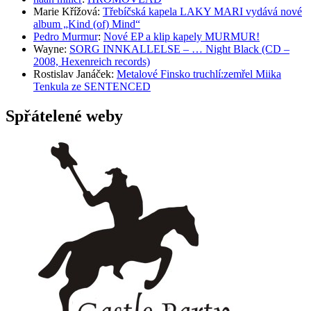
Marie Křížová
:
Třebíčská kapela LAKY MARI vydává nové
album „Kind (of) Mind“
Pedro Murmur
:
Nové EP a klip kapely MURMUR!
Wayne
:
SORG INNKALLELSE – … Night Black (CD –
2008, Hexenreich records)
Rostislav Janáček
:
Metalové Finsko truchlí:zemřel Miika
Tenkula ze SENTENCED
Spřátelené weby