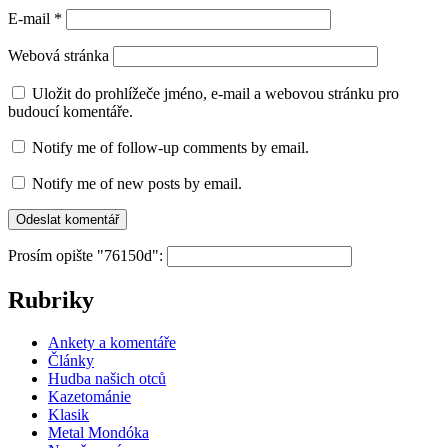
E-mail
*
Webová stránka
Uložit do prohlížeče jméno, e-mail a webovou stránku pro
budoucí komentáře.
Notify me of follow-up comments by email.
Notify me of new posts by email.
Prosím opište "76150d":
Rubriky
Ankety a komentáře
Články
Hudba našich otců
Kazetománie
Klasik
Metal Mondóka