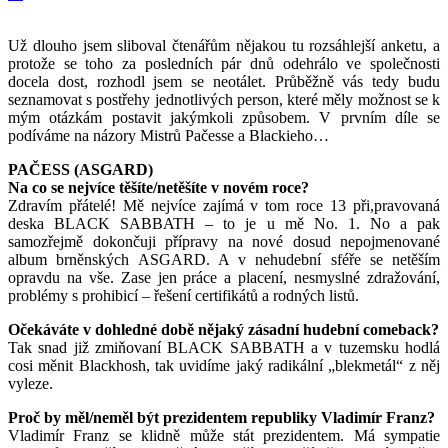
Už dlouho jsem sliboval čtenářům nějakou tu rozsáhlejší anketu, a
protože se toho za posledních pár dnů odehrálo ve společnosti
docela dost, rozhodl jsem se neotálet. Průběžně vás tedy budu
seznamovat s postřehy jednotlivých person, které měly možnost se k
mým otázkám postavit jakýmkoli způsobem. V prvním díle se
podíváme na názory Mistrů Pačesse a Blackieho…
PAČESS (ASGARD)
Na co se nejvíce těšíte/netěšíte v novém roce?
Zdravím přátelé! Mě nejvíce zajímá v tom roce 13 při,pravovaná
deska BLACK SABBATH – to je u mě No. 1. No a pak
samozřejmě dokončuji přípravy na nové dosud nepojmenované
album brněnských ASGARD. A v nehudební sféře se netěším
opravdu na vše. Zase jen práce a placení, nesmyslné zdražování,
problémy s prohibicí – řešení certifikátů a rodných listů.
Očekáváte v dohledné době nějaký zásadní hudební comeback?
Tak snad již zmiňovaní BLACK SABBATH a v tuzemsku hodlá
cosi měnit Blackhosh, tak uvidíme jaký radikální „blekmetál“ z něj
vyleze.
Proč by měl/neměl být prezidentem republiky Vladimír Franz?
Vladimír Franz se klidně může stát prezidentem. Má sympatie