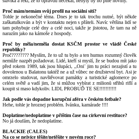
slavíka a řekl, že to opravdu nečekal, nebyly by ho plné noviny.
Proč mám/nemám svůj profil na sociální síti?
Tohle je nekonečné téma. Dnes je to tak trochu nutné, být někde
zaškatulkován a být v kontaktu nejen s přáteli. Navíc většina lidí se
tam pohybuje celé dny a celé noci, takže je jistotou, že tam na ně
narazím jako na kámoše z hospody.
Proč by měla/neměla dostat KSČM prostor ve vládě České
republiky?
Proč???????? Myslím, že to už tu bylo a ten humus rozumný člověk
nemůže nazpět požadovat. Lidé, kteří si myslí, že se budou mít jako
před rokem 1989, tak jsou hlupáci, ,,Oni¨ jim tu práci nezajistí a tu
dovolenou u Balatonu taktéž ne a už vůbec ne družstevní byt. Asi je
omrzelo studovat, navštěvovat památky a turistické aglomerce po
celém světě a vadí jim, že si můžou vybírat z milionů střihů riflí a
koupit si maso kdykoliv. LIDI, PROBUĎ TE SE!!!!!!!!!!!
Jak podle vás dopadne korupční aféra v českém fotbale?
Hehe, tohle je hroznej problém. Ivánku, kamárade !!!!
Doplatíme/nedoplatíme v příštím čase na církevní restituce?
No já doufám, že nedoplatíme.
BLACKIE (CALES)
Na co se nejvíce těšíte/netěšíte v novém roce?