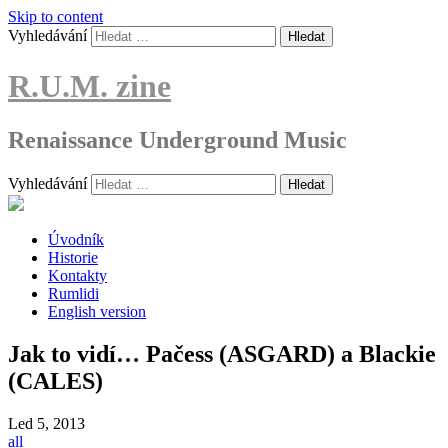
Skip to content
Vyhledávání
R.U.M. zine
Renaissance Underground Music
Vyhledávání
Úvodník
Historie
Kontakty
Rumlidi
English version
Jak to vidí… Pačess (ASGARD) a Blackie
(CALES)
Led
5, 2013
all