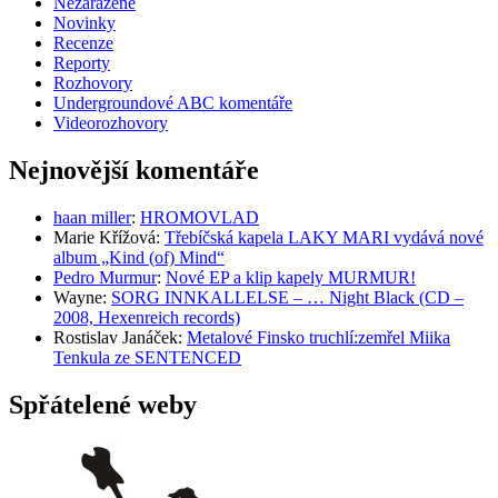
Nezařazené
Novinky
Recenze
Reporty
Rozhovory
Undergroundové ABC komentáře
Videorozhovory
Nejnovější komentáře
haan miller
:
HROMOVLAD
Marie Křížová
:
Třebíčská kapela LAKY MARI vydává nové
album „Kind (of) Mind“
Pedro Murmur
:
Nové EP a klip kapely MURMUR!
Wayne
:
SORG INNKALLELSE – … Night Black (CD –
2008, Hexenreich records)
Rostislav Janáček
:
Metalové Finsko truchlí:zemřel Miika
Tenkula ze SENTENCED
Spřátelené weby