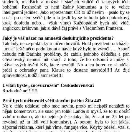
studentů, mladších a možná i starších voličů či takových těch
bohémů. Rozhodně to není žádný komunista a je to velice
inteligentní jedinec. Jako reprezentant ČR to už nevím – psalo by se
o nás po celém světě (jde o to jestli by se to bralo jako pokrokový
krok dopředu nebo… však víme) Každopádně bych rád viděl
anglickou královnu, jak si dává čaj právě s Vladimírem Franzem.
Jaký je váš názor na amnestii dosluhujícího prezidenta?
Tak tady nelze prakticky o ničem hovořit. Hold prezidenti odchází a
,,musí¨ ještě něco podniknout a navíc když bylo to výročí….. Aspoň
nebude mít Darinka problémy, že zabila jednoho dědečka a pan
Chvalovský nemusí mít strach z toho, že ho odsoudí a může si
užívat svých úvěrů KB, které nevrátil. No a ten borec co si udělal
prdel z ochranky pana Klause to dostane natvrdo!!!!! Ať žije
spravedlnost, tudíž i amnestie!!!!
Uvítali byste „znovuzrození“ Československa?
Rozhodně ne!!!!!!!
Proč bych měl/neměl věřit slovům jistého Žita 44?
No o téhle události toho moc nevím, proto mi nejspíš nenáleží to
nějak komentovat, ale snad jen tolik: Landa si myslí, že to tu obrátí
vzhůru nohama, ale to nejde (mě je taky líto, že ani ne 25 let po
revoluci už tu lidí volí komunisty). A potom, byla to jen jakási
záporná reklama, která jak víme, funguje více. Kdyby odešel, vzal si