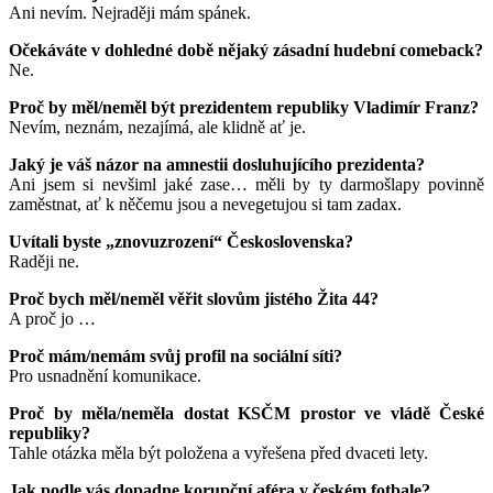
Ani nevím. Nejraději mám spánek.
Očekáváte v dohledné době nějaký zásadní hudební comeback?
Ne.
Proč by měl/neměl být prezidentem republiky Vladimír Franz?
Nevím, neznám, nezajímá, ale klidně ať je.
Jaký je váš názor na amnestii dosluhujícího prezidenta?
Ani jsem si nevšiml jaké zase… měli by ty darmošlapy povinně
zaměstnat, ať k něčemu jsou a nevegetujou si tam zadax.
Uvítali byste „znovuzrození“ Československa?
Raději ne.
Proč bych měl/neměl věřit slovům jistého Žita 44?
A proč jo …
Proč mám/nemám svůj profil na sociální síti?
Pro usnadnění komunikace.
Proč by měla/neměla dostat KSČM prostor ve vládě České
republiky?
Tahle otázka měla být položena a vyřešena před dvaceti lety.
Jak podle vás dopadne korupční aféra v českém fotbale?