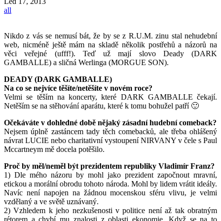
Led
17, 2013
all
Nikdo z vás se nemusí bát, že by se z R.U.M. zinu stal nehudební
web, nicméně ještě mám na skladě několik postřehů a názorů na
věci veřejné (ufff!). Teď už mají slovo Deady (DARK
GAMBALLE) a sličná Werlinga (MORGUE SON).
DEADY (DARK GAMBALLE)
Na co se nejvíce těšíte/netěšíte v novém roce?
Velmi se těším na koncerty, které DARK GAMBALLE čekají.
Netěším se na stěhování aparátu, které k tomu bohužel patří 🙂
Očekáváte v dohledné době nějaký zásadní hudební comeback?
Nejsem úplně zastáncem tady těch comebacků, ale třeba ohlášený
návrat LUCIE nebo charitativní vystoupení NIRVANY v čele s Paul
Mccartneym mě docela potěšilo.
Proč by měl/neměl být prezidentem republiky Vladimír Franz?
1) Dle mého názoru by mohl jako prezident započnout mravní,
etickou a morální obrodu tohoto národa. Mohl by lidem vrátit ideály.
Navíc není napojen na žádnou mocenskou sféru vlivu, je velmi
vzdělaný a ve světě uznávaný.
2) Vzhledem k jeho nezkušenosti v politice není až tak obratným
rétorem a chybí mu znalosti z oblasti ekonomie. Když se na to