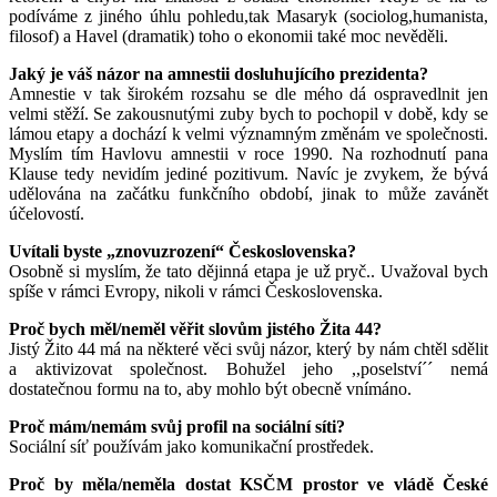
podíváme z jiného úhlu pohledu,tak Masaryk (sociolog,humanista,
filosof) a Havel (dramatik) toho o ekonomii také moc nevěděli.
Jaký je váš názor na amnestii dosluhujícího prezidenta?
Amnestie v tak širokém rozsahu se dle mého dá ospravedlnit jen
velmi stěží. Se zakousnutými zuby bych to pochopil v době, kdy se
lámou etapy a dochází k velmi významným změnám ve společnosti.
Myslím tím Havlovu amnestii v roce 1990. Na rozhodnutí pana
Klause tedy nevidím jediné pozitivum. Navíc je zvykem, že bývá
udělována na začátku funkčního období, jinak to může zavánět
účelovostí.
Uvítali byste „znovuzrození“ Československa?
Osobně si myslím, že tato dějinná etapa je už pryč.. Uvažoval bych
spíše v rámci Evropy, nikoli v rámci Československa.
Proč bych měl/neměl věřit slovům jistého Žita 44?
Jistý Žito 44 má na některé věci svůj názor, který by nám chtěl sdělit
a aktivizovat společnost. Bohužel jeho ,,poselství´´ nemá
dostatečnou formu na to, aby mohlo být obecně vnímáno.
Proč mám/nemám svůj profil na sociální síti?
Sociální síť používám jako komunikační prostředek.
Proč by měla/neměla dostat KSČM prostor ve vládě České