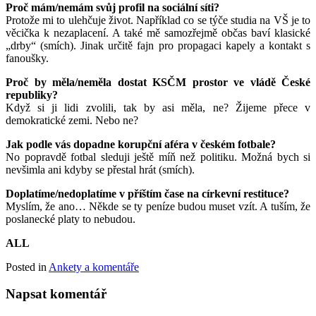
Proč mám/nemám svůj profil na sociální síti?
Protože mi to ulehčuje život. Například co se týče studia na VŠ je to
věcička k nezaplacení. A také mě samozřejmě občas baví klasické
„drby“ (smích). Jinak určitě fajn pro propagaci kapely a kontakt s
fanoušky.
Proč by měla/neměla dostat KSČM prostor ve vládě České
republiky?
Když si ji lidi zvolili, tak by asi měla, ne? Žijeme přece v
demokratické zemi. Nebo ne?
Jak podle vás dopadne korupční aféra v českém fotbale?
No popravdě fotbal sleduji ještě míň než politiku. Možná bych si
nevšimla ani kdyby se přestal hrát (smích).
Doplatíme/nedoplatíme v příštím čase na církevní restituce?
Myslím, že ano… Někde se ty peníze budou muset vzít. A tuším, že
poslanecké platy to nebudou.
ALL
Posted in
Ankety a komentáře
Napsat komentář