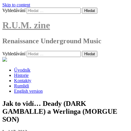
Skip to content
Vyhledávání
R.U.M. zine
Renaissance Underground Music
Vyhledávání
Úvodník
Historie
Kontakty
Rumlidi
English version
Jak to vidí… Deady (DARK
GAMBALLE) a Werlinga (MORGUE
SON)