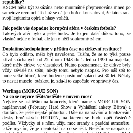
republiky?
KSČM měla být zakázána nebo minimálně přejmenována ihned po
sametové revoluci. Teď už se dá jen hořce konstatovat, že tato strana
svoji legitimitu opírá o hlasy voličů.
Jak podle vás dopadne korupční aféra v českém fotbale?
Takových afér bylo a ještě bude.. Je to jen další důkaz toho, že
vlastně nejde o fotbal, ale jen o něčí soukromý zájem.
Doplatíme/nedoplatíme v příštím čase na církevní restituce?
Co bylo odňato, mělo být navráceno. Tuším, že se to týká pouze
křivd spáchaných od 25. února 1948 do 1. ledna 1990 na majetku,
které měly církve ve vlastnictví. Nutno poznamenat, že církve byly
vždy závislé na státu, nikdy tomu nebylo naopak. Pro náš stát to
bude velké břímě, které budeme postupně splácet asi 30 let. Někdy
to nastat muselo, otázkou je, zda-li to započalo ve správný čas.
Werlinga (MORGUE SON)
Na co se nejvíce těšíte/netěšíte v novém roce?
Nejvíce se asi těším na koncerty, které máme s MORGUR SON
naplánované (February Hard Show a Vyhlášení ankety Břitva) a
doufám, že ještě nějaké přibudou. Dále na nahrávání a finalizování
desky brněnských HEIDEN, na kterém se budu opět částečně
podílet. Vždycky si s němi užiju moc srandy a parádní atmosféru,
takže myslím, že je i tentokrát na co se těšit. Netěším se naopak na