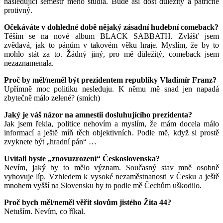
následující semestr mého studia. Bude asi dost důležitý a patřičně
protivný.
Očekáváte v dohledné době nějaký zásadní hudební comeback?
Těším se na nové album BLACK SABBATH. Zvlášť jsem
zvědavá, jak to pánům v takovém věku hraje. Myslím, že by to
mohlo stát za to. Žádný jiný, pro mě důležitý, comeback jsem
nezaznamenala.
Proč by měl/neměl být prezidentem republiky Vladimír Franz?
Upřímně moc politiku nesleduju. K němu mě snad jen napadá
zbytečně málo zelené? (smích)
Jaký je váš názor na amnestii dosluhujícího prezidenta?
Jak jsem řekla, politice nehovím a myslím, že mám docela málo
informací a ještě míň těch objektivních. Podle mě, když si prostě
zvyknete být „hradní pán“ …
Uvítali byste „znovuzrození“ Československa?
Nevím, jaký by to mělo význam. Současný stav mně osobně
vyhovuje líp. Vzhledem k vysoké nezaměstnanosti v Česku a ještě
mnohem vyšší na Slovensku by to podle mě Čechům uškodilo.
Proč bych měl/neměl věřit slovům jistého Žita 44?
Netuším. Nevím, co říkal.