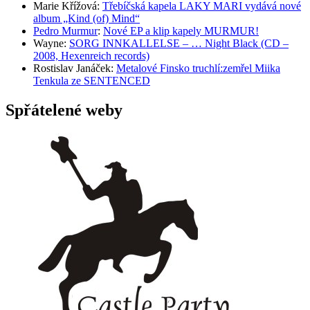
Marie Křížová
:
Třebíčská kapela LAKY MARI vydává nové
album „Kind (of) Mind“
Pedro Murmur
:
Nové EP a klip kapely MURMUR!
Wayne
:
SORG INNKALLELSE – … Night Black (CD –
2008, Hexenreich records)
Rostislav Janáček
:
Metalové Finsko truchlí:zemřel Miika
Tenkula ze SENTENCED
Spřátelené weby