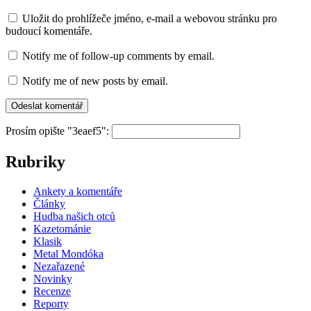
Uložit do prohlížeče jméno, e-mail a webovou stránku pro
budoucí komentáře.
Notify me of follow-up comments by email.
Notify me of new posts by email.
Prosím opište "3eaef5":
Rubriky
Ankety a komentáře
Články
Hudba našich otců
Kazetománie
Klasik
Metal Mondóka
Nezařazené
Novinky
Recenze
Reporty