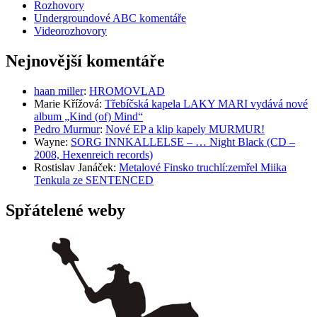
Rozhovory
Undergroundové ABC komentáře
Videorozhovory
Nejnovější komentáře
haan miller
:
HROMOVLAD
Marie Křížová
:
Třebíčská kapela LAKY MARI vydává nové
album „Kind (of) Mind“
Pedro Murmur
:
Nové EP a klip kapely MURMUR!
Wayne
:
SORG INNKALLELSE – … Night Black (CD –
2008, Hexenreich records)
Rostislav Janáček
:
Metalové Finsko truchlí:zemřel Miika
Tenkula ze SENTENCED
Spřátelené weby