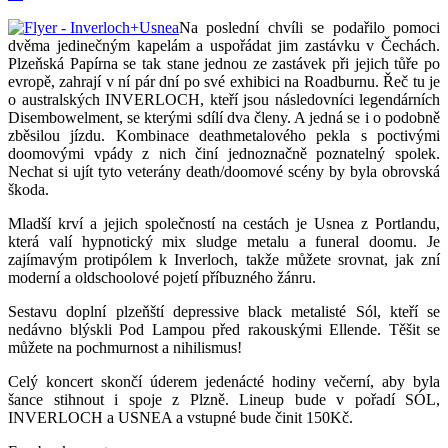
Na poslední chvíli se podařilo pomoci
dvěma jedinečným kapelám a uspořádat jim zastávku v Čechách.
Plzeňská Papírna se tak stane jednou ze zastávek při jejich tůře po
evropě, zahrají v ní pár dní po své exhibici na Roadburnu. Řeč tu je
o australských INVERLOCH, kteří jsou následovníci legendárních
Disembowelment, se kterými sdílí dva členy. A jedná se i o podobně
zběsilou jízdu. Kombinace deathmetalového pekla s poctivými
doomovými vpády z nich činí jednoznačně poznatelný spolek.
Nechat si ujít tyto veterány death/doomové scény by byla obrovská
škoda.
Mladší krví a jejich společností na cestách je Usnea z Portlandu,
která valí hypnotický mix sludge metalu a funeral doomu. Je
zajímavým protipólem k Inverloch, takže můžete srovnat, jak zní
moderní a oldschoolové pojetí příbuzného žánru.
Sestavu doplní plzeňští depressive black metalisté Sól, kteří se
nedávno blýskli Pod Lampou před rakouskými Ellende. Těšit se
můžete na pochmurnost a nihilismus!
Celý koncert skončí úderem jedenácté hodiny večerní, aby byla
šance stihnout i spoje z Plzně. Lineup bude v pořadí SÓL,
INVERLOCH a USNEA a vstupné bude činit 150Kč.