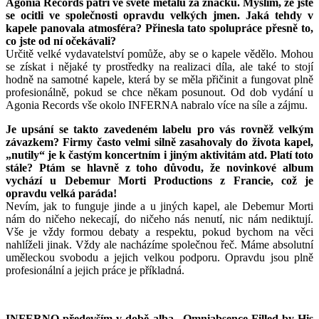
Agonia Records patří ve světě metalu za značku. Myslím, že jste
se ocitli ve společnosti opravdu velkých jmen. Jaká tehdy v
kapele panovala atmosféra? Přinesla tato spolupráce přesně to,
co jste od ní očekávali?
Určitě velké vydavatelství pomůže, aby se o kapele vědělo. Mohou
se získat i nějaké ty prostředky na realizaci díla, ale také to stojí
hodně na samotné kapele, která by se měla přičinit a fungovat plně
profesionálně, pokud se chce někam posunout. Od dob vydání u
Agonia Records vše okolo INFERNA nabralo více na síle a zájmu.
Je upsání se takto zavedeném labelu pro vás rovněž velkým
závazkem? Firmy často velmi silně zasahovaly do života kapel,
„nutily“ je k častým koncertním i jiným aktivitám atd. Platí toto
stále? Ptám se hlavně z toho důvodu, že novinkové album
vychází u Debemur Morti Productions z Francie, což je
opravdu velká paráda!
Nevím, jak to funguje jinde a u jiných kapel, ale Debemur Morti
nám do ničeho nekecají, do ničeho nás nenutí, nic nám nediktují.
Vše je vždy formou debaty a respektu, pokud bychom na věci
nahlíželi jinak. Vždy ale nacházíme společnou řeč. Máme absolutní
uměleckou svobodu a jejich velkou podporu. Opravdu jsou plně
profesionální a jejich práce je příkladná.
INFERNO především v době alba „Omniabsence Filled by His