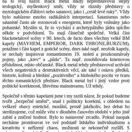
na to svůj názor. Black metal nikdy nepředstavoval stejný
teologický, myšlenkový směr, vždy se různily představy o
mytologickém ďáblovi nebo satanovi, jako i „cestě levé ruky“. Vždy
bylo nabízeno mnoho radikálních interpretací. Satanismus nebo
satanisté často ale rezonovali s energiemi, které byly vnímány jako
pohanské. Myslím si, že to vychází z archetypálního jádra spícího
někde v podvědomí. To mají částečně společné. Velká část
blackmetalové scény v 90. letech, de facto dnes všechny velké BM
kapely (MAYHEM, EMPEROR, DARK THRONE,BURZUM),
potažmo i část kapel z gotické scény, dnes také např. neofolk kapely,
se nechaly inspirovat romantismem 19. století a prozkoumávaly
pojmy, jako „krev“ a „půda“. Ta např. zosobňovala kmenovou
příslušnost, místo občanské. Black metal tehdy představoval uctívání
všech negativních a destruktivních věcí, ale také i oslavu předků,
historie, kořenů a hledání „pozitivního“ a hlubokého pocitu ve tvaru
těchto romantických představ. Black metal byl i jistý vzdor proti
politické korektnosti, líbivému mainstreamu. Už tehdy.
Společně s těmito kapelami jsme i my razili názor, že pokud budeme
tvořit „bezpečné umění“, snad i politicky korektní, s ohledem na
veškeré obavy estetické, morální, prostě jakékoliv, bez debat ho
sterilizujeme, což může vést v dlouhém časovém období v jeho jisté
zabití a zničení hodnot. Bylo to nastavené zrcadlo. Pokud naopak
necháme promlouvat ve své podstatě lidského individualismu a
kreativitu v neřízený chaos, možnosti se nekonečně rozšíří. S