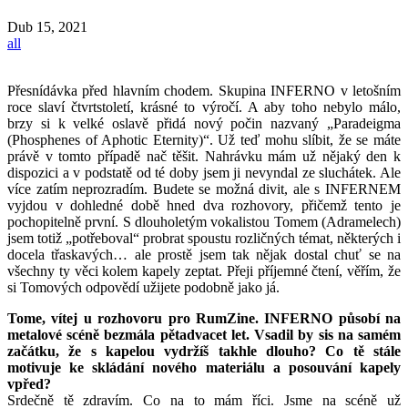
Dub
15, 2021
all
Přesnídávka před hlavním chodem. Skupina INFERNO v letošním
roce slaví čtvrtstoletí, krásné to výročí. A aby toho nebylo málo,
brzy si k velké oslavě přidá nový počin nazvaný „Paradeigma
(Phosphenes of Aphotic Eternity)“. Už teď mohu slíbit, že se máte
právě v tomto případě nač těšit. Nahrávku mám už nějaký den k
dispozici a v podstatě od té doby jsem ji nevyndal ze sluchátek. Ale
více zatím neprozradím. Budete se možná divit, ale s INFERNEM
vyjdou v dohledné době hned dva rozhovory, přičemž tento je
pochopitelně první. S dlouholetým vokalistou Tomem (Adramelech)
jsem totiž „potřeboval“ probrat spoustu rozličných témat, některých i
docela třaskavých… ale prostě jsem tak nějak dostal chuť se na
všechny ty věci kolem kapely zeptat. Přeji příjemné čtení, věřím, že
si Tomových odpovědí užijete podobně jako já.
Tome, vítej u rozhovoru pro RumZine. INFERNO působí na
metalové scéně bezmála pětadvacet let. Vsadil by sis na samém
začátku, že s kapelou vydržíš takhle dlouho? Co tě stále
motivuje ke skládání nového materiálu a posouvání kapely
vpřed?
Srdečně tě zdravím. Co na to mám říci. Jsme na scéně už