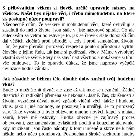
S přibývajícím věkem si člověk určitě upravuje názory na
všelicos. Našel bys nějaké věci, i třeba mimohudební, na které
sis postupně názor poupravil?
Všeobecně cítím, že veškeré mimohudební věci, které ovlivňují a
zasahují do mého života, jsou stále v jisté názorové spirále. Co ale
shledávám za velmi bolestivé je to, jak se člověk stále dopouští čím
dál větších zločinů proti přírodě, a tedy i proti samotnému životu.
Tím, že jsme přerušili přirozený respekt a pouto s přírodou a vytrhli
člověka z jejího řádu, tak jsme si podřezali větev. Máme vytvořený
vlastní svět ve světě, který nás staví nad všechno a dokážeme si tím i
vše omlouvat. To je opravdu důkaz, že jsme naprosto vyčpělá
civilizace hodná zániku.
Jak zásadně se během této dlouhé doby změnil tvůj hudební
vkus?
Bude to možná znít divně, ale zase až tak moc se nezměnil. Žádná
drastická či radikální přeměna se nekonala. Jasně, čas, zkušenosti a
životní vyzrálost dávají nový způsob vidění věci, takže i hudební
vkus, jako i jiné hodnoty, se posouvají a utvářejí. Je to přirozený
stav. Také vyvstalo a bylo objeveno mnoho nových kapel s mutací
žánrů, které mě oslovily. Hudba obecně je zajímavý proces
objevování, zaznamenávání zvláštních pocitů a kouzelné alchymie,
kdy muzikanti jsou často nádoby k tomu určené a skrze ně k nám
někdo nebo něco promlouvá. Poslouchám široké spektrum hudby