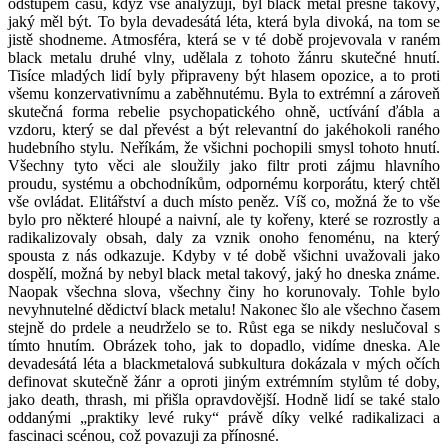
odstupem času, když vše analyzuji, byl black metal přesně takový,
jaký měl být. To byla devadesátá léta, která byla divoká, na tom se
jistě shodneme. Atmosféra, která se v té době projevovala v raném
black metalu druhé vlny, udělala z tohoto žánru skutečné hnutí.
Tisíce mladých lidí byly připraveny být hlasem opozice, a to proti
všemu konzervativnímu a zaběhnutému. Byla to extrémní a zároveň
skutečná forma rebelie psychopatického ohně, uctívání ďábla a
vzdoru, který se dal převést a být relevantní do jakéhokoli raného
hudebního stylu. Neříkám, že všichni pochopili smysl tohoto hnutí.
Všechny tyto věci ale sloužily jako filtr proti zájmu hlavního
proudu, systému a obchodníkům, odpornému korporátu, který chtěl
vše ovládat. Elitářství a duch místo peněz. Víš co, možná že to vše
bylo pro některé hloupé a naivní, ale ty kořeny, které se rozrostly a
radikalizovaly obsah, daly za vznik onoho fenoménu, na který
spousta z nás odkazuje. Kdyby v té době všichni uvažovali jako
dospělí, možná by nebyl black metal takový, jaký ho dneska známe.
Naopak všechna slova, všechny činy ho korunovaly. Tohle bylo
nevyhnutelné dědictví black metalu! Nakonec šlo ale všechno časem
stejně do prdele a neudrželo se to. Růst ega se nikdy neslučoval s
tímto hnutím. Obrázek toho, jak to dopadlo, vidíme dneska. Ale
devadesátá léta a blackmetalová subkultura dokázala v mých očích
definovat skutečně žánr a oproti jiným extrémním stylům té doby,
jako death, thrash, mi přišla opravdovější. Hodně lidí se také stalo
oddanými „praktiky levé ruky“ právě díky velké radikalizaci a
fascinaci scénou, což povazuji za přínosné.