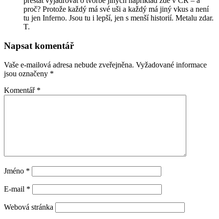
přestat vyjadřovat o tvorbě jiných například zde v ČR – a
proč? Protože každý má své uši a každý má jiný vkus a není
tu jen Inferno. Jsou tu i lepší, jen s menší historií. Metalu zdar.
T.
Napsat komentář
Vaše e-mailová adresa nebude zveřejněna.
Vyžadované informace
jsou označeny
*
Komentář
*
Jméno
*
E-mail
*
Webová stránka