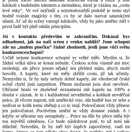
kdokoli s hudebním talentem a mentalitou, která je vázána na „cestu
levé ruky“. Ve své nejčistší a nejortodoxnější podobě je tento styl
hodně svázán magicky s tím, co by se dalo nazvat satanskými
silami. Ať už do scény vstoupí kdokoliv, vždy by jako umělec měl v
první řadě být plně oddán principům.
Jsi v kontaktu především se zahraničím. Dokázal bys
odhadnout, jak na naši scénu z venku nahlíží? Jsme schopni
zde na „malém písečku“ řádně zhodnotit, jestli jsme vůči světu
konkurenceschopní?
Určitě nejsme konkurence schopní ve velké míře. Myslím si, že
žádná velká sláva se konat nebude. Českou scénu vlastně ani moc
nesleduji, ale přece jenom nějaký ten přehled mám, abych mohl
hovořit. A kapely, které mi měly zkřížit cestu, již tak učinily.
Nemyslím si, že by tady nebyly dobré kapely, ale všeobecně české
scéně chybí jistá zarputilost. Přitom možnosti jsou dost otevřené.
Občasné hraní ve zkušebně neznamená mít kapelu na 100% a
doufat v zázrak. Je to i každodenní neviditelná a kolikrát nevděčná
práce, jít věcem naproti, mít umělecké vize, dát hudbě kus ze sebe a
nedívat se kolik tomu obětuji a co to stojí. Polovičatost vždy přinese
jen polovičatost. Poctivému umění se vždy dostane zásluh. A i
kdyby se někomu sny nenaplnily… Práce na díle by přece měla být
tou největší odměnou. Co bude následovat poté, to už není tak
důležité. Netvrdím, že by měl být úspěch zapovězený, vadí mi
forma, kterou se tam někdo chce dostat. Je potřeba mít i velkou