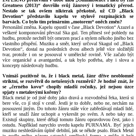
Greatness (2013)“ dovršilo svůj žánrový i tematický přerod.
Nestalo se tak ovšem nikterak překotně, už CD „Black
Devotion“ představilo kapelu ve stylově rozpínajících se
barvách. Co bylo tím primárním „motorem“ oněch změn?
Personální změna. Kapelu opustil v čase „Black Devotion“ Azazel a
veškeré komponování převzal Ska gul. Ten přinesl své pohledy na
hudbu, protože nechtěl být omezen prací a stylem někoho jiného bez
vlastního přispění. Muziku a směr, který určoval Skagul od „Black
Devotion“, dostal na posledních dvou albech ještě více složitější
tvar, protože i on se posouval v umělecké rovině. Vše začalo být
více organické a avantgardní, a tak bylo potřeba, aby i slova a
koncepty následovaly hudbu.
Vnímáš pozitivně to, že i black metal, žánr dříve neoblomně
striktní, se rozvětvil do netušených rozměrů? Je hodně znát, že
se „černého kovu“ chopily mladší ročníky, jež nejsou úzce
spjaty s metalovými kořeny?
Black metal je od jisté doby jako dravá a rozvodněná řeka, která si
bere vše, co jí stojí v cestě. Jestli je to dobře, nebo ne, nechám na
posouzení jiným. Do tohoto žánru stále více zabředávají mladí lidé,
kteří se snaží žánr uchopit a vykreslit po svém. A nebo taky ne.
Existují skupiny, které dělají tomuto žánru opravdovou čest, jako i
ostudu. Například narychlo uvedu kapelu PURNAMA. Byť jejich
muziku neshledávám úplně debilní, jak se někde psalo. Black Metal
je podle mého názoru satanská umělecká forma a může ji hrát