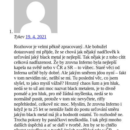
Tykev
19. 4. 2021
Rozhovor je velmi pěkně zpracovaný. Ale bohužel
dotazovaný mi přijde, že se chová jak nějaký nadčlověk k
určování jaký black metal je nejlepší. Tak nějak je z toho cítit
celková nadřazenost. Že by zrovna Inferno byla nejlepší
kapela na světě nebo v ČR a SR – to vůbec. Staré věci od
Inferna určitě byly dobré. Ale jakým směrem jdou nyní – fakt
v tom nevidím nic, nelíbí se mi. Tu poslední věc, co jsem
slyšel, to jako myslí vážně? Hrozný chaos šum a jen hluk,
nedá se to už ani moc nazvat black metalem, je to divně
pomalé a jen hluk, pro mě žádná myšlenka, nedá se to
normálně pustit, protože v tom nic nevyčtete, riffy
nepřehledné, celkově nic moc. Myslím, že zrovna Inferno i
když je tu 25 let se nemůže řadit do postu určování směru
jakým black metal má jít a hodnotit ostatní. To rozhodně ne.
Trocha pokory by panáčkovi neuškodila. I tak přeji mnoho
dalších úspěchů a ať se daří v tvorbě. Jen by se to chtělo