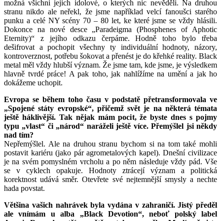
možná všichni jejich idolové, o kterých nic nevěděli. Na druhou
stranu nikdo ale neřekl, že jsme například velcí fanoušci starého
punku a celé NY scény 70 – 80 let, ke které jsme se vždy hlásili.
Dokonce na nové desce „Paradeigma (Phosphenes of Aphotic
Eternity)“ z jejího odkazu čerpáme. Hodně toho bylo třeba
dešifrovat a pochopit všechny ty individuální hodnoty, názory,
kontroverznost, potřebu šokovat a přenést je do křehké reality. Black
metal měl vždy hlubší význam. Že jsme tam, kde jsme, je výsledkem
hlavně tvrdé práce! A pak toho, jak nahlížíme na umění a jak ho
dokážeme uchopit.
Evropa se během toho času v podstatě přetransformovala ve
„Spojené státy evropské“, přičemž svět je na některá témata
ještě háklivější. Tak nějak mám pocit, že byste dnes s pojmy
typu „vlast“ či „národ“ naráželi ještě více. Přemýšlel jsi někdy
nad tím?
Nepřemýšlel. Ale na druhou stranu bychom si na tom také mohli
postavit kariéru (jako pár agrometalových kapel). Dnešní civilizace
je na svém pomyslném vrcholu a po něm následuje vždy pád. Vše
se v cyklech opakuje. Hodnoty ztrácejí význam a politická
korektnost udává směr. Otevřete své nejtemnější smysly a nechte
hada povstat.
Většina vašich nahrávek byla vydána v zahraničí. Jistý předěl
ale vnímám u alba „Black Devotion“, neboť polský label