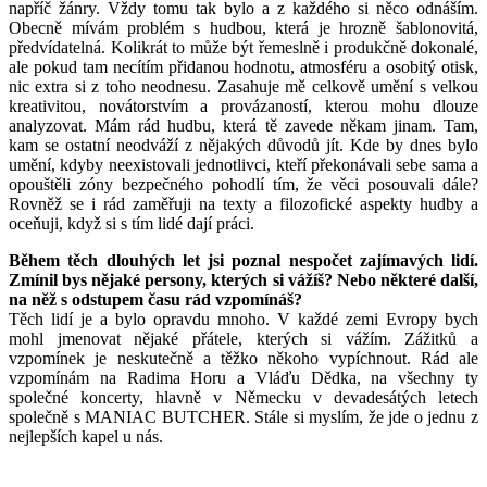
napříč žánry. Vždy tomu tak bylo a z každého si něco odnáším.
Obecně mívám problém s hudbou, která je hrozně šablonovitá,
předvídatelná. Kolikrát to může být řemeslně i produkčně dokonalé,
ale pokud tam necítím přidanou hodnotu, atmosféru a osobitý otisk,
nic extra si z toho neodnesu. Zasahuje mě celkově umění s velkou
kreativitou, novátorstvím a provázaností, kterou mohu dlouze
analyzovat. Mám rád hudbu, která tě zavede někam jinam. Tam,
kam se ostatní neodváží z nějakých důvodů jít. Kde by dnes bylo
umění, kdyby neexistovali jednotlivci, kteří překonávali sebe sama a
opouštěli zóny bezpečného pohodlí tím, že věci posouvali dále?
Rovněž se i rád zaměřuji na texty a filozofické aspekty hudby a
oceňuji, když si s tím lidé dají práci.
Během těch dlouhých let jsi poznal nespočet zajímavých lidí.
Zmínil bys nějaké persony, kterých si vážíš? Nebo některé další,
na něž s odstupem času rád vzpomínáš?
Těch lidí je a bylo opravdu mnoho. V každé zemi Evropy bych
mohl jmenovat nějaké přátele, kterých si vážím. Zážitků a
vzpomínek je neskutečně a těžko někoho vypíchnout. Rád ale
vzpomínám na Radima Horu a Vláďu Dědka, na všechny ty
společné koncerty, hlavně v Německu v devadesátých letech
společně s MANIAC BUTCHER. Stále si myslím, že jde o jednu z
nejlepších kapel u nás.