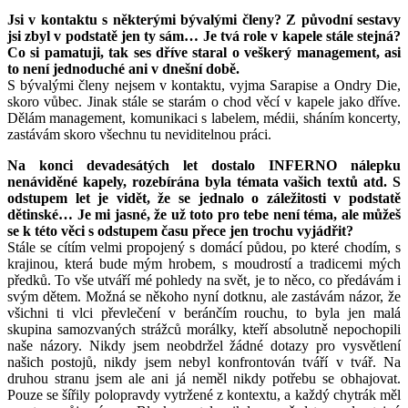
Jsi v kontaktu s některými bývalými členy? Z původní sestavy
jsi zbyl v podstatě jen ty sám… Je tvá role v kapele stále stejná?
Co si pamatuji, tak ses dříve staral o veškerý management, asi
to není jednoduché ani v dnešní době.
S bývalými členy nejsem v kontaktu, vyjma Sarapise a Ondry Die,
skoro vůbec. Jinak stále se starám o chod věcí v kapele jako dříve.
Dělám management, komunikaci s labelem, médii, sháním koncerty,
zastávám skoro všechnu tu neviditelnou práci.
Na konci devadesátých let dostalo INFERNO nálepku
nenáviděné kapely, rozebírána byla témata vašich textů atd. S
odstupem let je vidět, že se jednalo o záležitosti v podstatě
dětinské… Je mi jasné, že už toto pro tebe není téma, ale můžeš
se k této věci s odstupem času přece jen trochu vyjádřit?
Stále se cítím velmi propojený s domácí půdou, po které chodím, s
krajinou, která bude mým hrobem, s moudrostí a tradicemi mých
předků. To vše utváří mé pohledy na svět, je to něco, co předávám i
svým dětem. Možná se někoho nyní dotknu, ale zastávám názor, že
všichni ti vlci převlečení v beránčím rouchu, to byla jen malá
skupina samozvaných strážců morálky, kteří absolutně nepochopili
naše názory. Nikdy jsem neobdržel žádné dotazy pro vysvětlení
našich postojů, nikdy jsem nebyl konfrontován tváří v tvář. Na
druhou stranu jsem ale ani já neměl nikdy potřebu se obhajovat.
Pouze se šířily polopravdy vytržené z kontextu, a každý chytrák měl