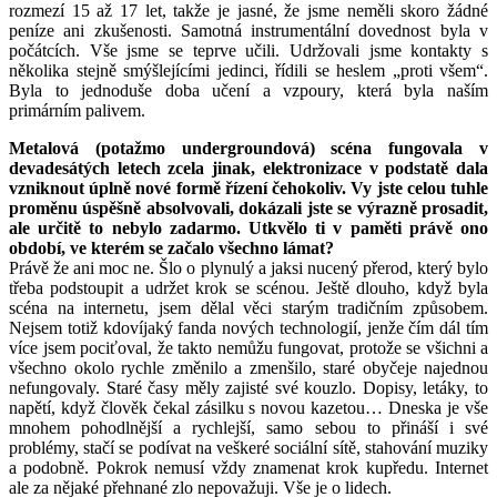
rozmezí 15 až 17 let, takže je jasné, že jsme neměli skoro žádné
peníze ani zkušenosti. Samotná instrumentální dovednost byla v
počátcích. Vše jsme se teprve učili. Udržovali jsme kontakty s
několika stejně smýšlejícími jedinci, řídili se heslem „proti všem“.
Byla to jednoduše doba učení a vzpoury, která byla naším
primárním palivem.
Metalová (potažmo undergroundová) scéna fungovala v
devadesátých letech zcela jinak, elektronizace v podstatě dala
vzniknout úplně nové formě řízení čehokoliv. Vy jste celou tuhle
proměnu úspěšně absolvovali, dokázali jste se výrazně prosadit,
ale určitě to nebylo zadarmo. Utkvělo ti v paměti právě ono
období, ve kterém se začalo všechno lámat?
Právě že ani moc ne. Šlo o plynulý a jaksi nucený přerod, který bylo
třeba podstoupit a udržet krok se scénou. Ještě dlouho, když byla
scéna na internetu, jsem dělal věci starým tradičním způsobem.
Nejsem totiž kdovíjaký fanda nových technologií, jenže čím dál tím
více jsem pociťoval, že takto nemůžu fungovat, protože se všichni a
všechno okolo rychle změnilo a zmenšilo, staré obyčeje najednou
nefungovaly. Staré časy měly zajisté své kouzlo. Dopisy, letáky, to
napětí, když člověk čekal zásilku s novou kazetou… Dneska je vše
mnohem pohodlnější a rychlejší, samo sebou to přináší i své
problémy, stačí se podívat na veškeré sociální sítě, stahování muziky
a podobně. Pokrok nemusí vždy znamenat krok kupředu. Internet
ale za nějaké přehnané zlo nepovažuji. Vše je o lidech.