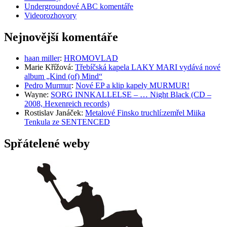
Undergroundové ABC komentáře
Videorozhovory
Nejnovější komentáře
haan miller
:
HROMOVLAD
Marie Křížová
:
Třebíčská kapela LAKY MARI vydává nové
album „Kind (of) Mind“
Pedro Murmur
:
Nové EP a klip kapely MURMUR!
Wayne
:
SORG INNKALLELSE – … Night Black (CD –
2008, Hexenreich records)
Rostislav Janáček
:
Metalové Finsko truchlí:zemřel Miika
Tenkula ze SENTENCED
Spřátelené weby