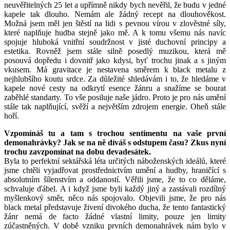
neuvěřitelných 25 let a upřímně nikdy bych nevěřil, že budu v jedné
kapele tak dlouho. Nemám ale žádný recept na dlouhověkost.
Možná jsem měl jen štěstí na lidi s pevnou vírou v zlověstné síly,
které naplňuje hudba stejně jako mě. A k tomu všemu nás navíc
spojuje hluboká vnitřní soudržnost v jisté duchovní principy a
estetika. Rovněž jsem stále silně posedlý muzikou, která mě
posouvá dopředu i dovnitř jako kdysi, byť trochu jinak a s jiným
vkusem. Má gravitace je nestavena směrem k black metalu z
nejhlubšího koutu srdce. Za důležité shledávám i to, že hledáme v
kapele nové cesty na odkrytí esence žánru a snažíme se bourat
zaběhlé standarty. To vše posiluje naše jádro. Proto je pro nás umění
stále tak naplňující, svěží a největším zdrojem energie. Oheň stále
hoří.
Vzpomínáš tu a tam s trochou sentimentu na vaše první
demonahrávky? Jak se na ně díváš s odstupem času? Zkus nyní
trochu zavzpomínat na dobu devadesátek.
Byla to perfektní sektářská léta určitých náboženských ideálů, které
jsme chtěli vyjadřovat prostřednictvím umění a hudby, hraničící s
absolutním šílenstvím a oddaností. Věřili jsme, že to co děláme,
schvaluje ďábel. A i když jsme byli každý jiný a zastávali rozdílný
myšlenkový směr, něco nás spojovalo. Objevili jsme, že pro nás
black metal představuje živení divokého ducha, že tento fantastický
žánr nemá de facto žádné vlastní limity, pouze jen limity
zúčastněných. V době vzniku prvních demonahrávek nám bylo v