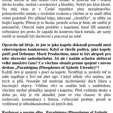
dávku kvality, možná i novátorství a hloubky. Nebýt jen klon klonů.
Na můj vkus je v České republice plno nezajímavého,
průmyslového metalu s továrním zvukem a všichni se to snaží dělat
velmi podobně. Pro přiklad klipy, takzvané „chodičky“, se střihy na
hrající kapelu. Přitom je to škoda, protože scéna je limit, ale umění je
nekonečné. Obecně mám problém s kapelami, které šíří satanský
světonázor jen proto, že zapadá do kontextu black metalu, ale samy
osobě se nesnaží být duchovní a pracovat na sobě.
Opravdu mě hřeje, že jste se jako kapela dokázali prosadit mezi
celoevropskou konkurencí. Když se člověk podívá, jaké kapely
patří pod Debemur Morti Productions, musí to být alespoň pro
tebe obrovské zadostiučinění. Jsi ale i nadále ochoten obětovat
velké množství času? Co všechno obnáší promo spojené s novou
deskou „Paradeigma (Phosphenes of Aphotic Eternity)“?
Každý den je spojený s prací na kapele. Nestěžuji si, protože mě to
stále naplňuje a živí mé alter ego. I když někdy věci nejdou, jak
bych si přál. Neustále mě motivuje luciferiánský duch žánru a
fascinující objevy. Většinu věci se snažím brát s nadhledem,
všechny možné překážky spojené s kapelou. Před vydáním desky a
dobu po, kdy je vše aktuální, jsme ve víru chaosu. Je plno
rozhovorů, komunikace s firmou, vyřizování prodeje, prostě ta
vytíženost je několikanásobná od jiných dnů.
Rozhovor o novém albu „Paradeigma (Phosphenes of Aphotic