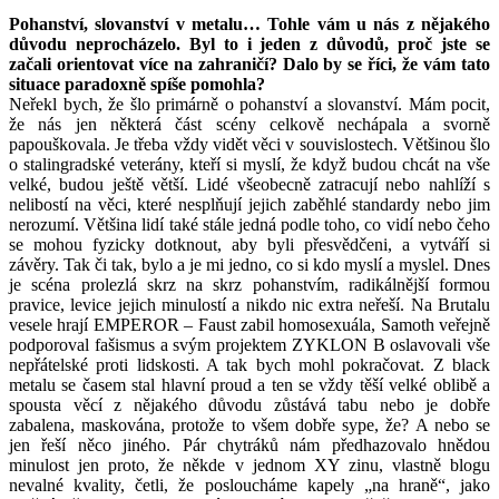
Pohanství, slovanství v metalu… Tohle vám u nás z nějakého
důvodu neprocházelo. Byl to i jeden z důvodů, proč jste se
začali orientovat více na zahraničí? Dalo by se říci, že vám tato
situace paradoxně spíše pomohla?
Neřekl bych, že šlo primárně o pohanství a slovanství. Mám pocit,
že nás jen některá část scény celkově nechápala a svorně
papouškovala. Je třeba vždy vidět věci v souvislostech. Většinou šlo
o stalingradské veterány, kteří si myslí, že když budou chcát na vše
velké, budou ještě větší. Lidé všeobecně zatracují nebo nahlíží s
nelibostí na věci, které nesplňují jejich zaběhlé standardy nebo jim
nerozumí. Většina lidí také stále jedná podle toho, co vidí nebo čeho
se mohou fyzicky dotknout, aby byli přesvědčeni, a vytváří si
závěry. Tak či tak, bylo a je mi jedno, co si kdo myslí a myslel. Dnes
je scéna prolezlá skrz na skrz pohanstvím, radikálnější formou
pravice, levice jejich minulostí a nikdo nic extra neřeší. Na Brutalu
vesele hrají EMPEROR – Faust zabil homosexuála, Samoth veřejně
podporoval fašismus a svým projektem ZYKLON B oslavovali vše
nepřátelské proti lidskosti. A tak bych mohl pokračovat. Z black
metalu se časem stal hlavní proud a ten se vždy těší velké oblibě a
spousta věcí z nějakého důvodu zůstává tabu nebo je dobře
zabalena, maskována, protože to všem dobře sype, že? A nebo se
jen řeší něco jiného. Pár chytráků nám předhazovalo hnědou
minulost jen proto, že někde v jednom XY zinu, vlastně blogu
nevalné kvality, četli, že posloucháme kapely „na hraně“, jako