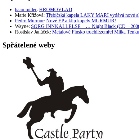
haan miller
:
HROMOVLAD
Marie Křížová
:
Třebíčská kapela LAKY MARI vydává nové al
Pedro Murmur
:
Nové EP a klip kapely MURMUR!
Wayne
:
SORG INNKALLELSE – … Night Black (CD – 2008, 
Rostislav Janáček
:
Metalové Finsko truchlí:zemřel Miika T
Spřátelené weby