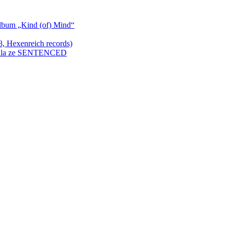
bum „Kind (of) Mind“
Hexenreich records)
enkula ze SENTENCED