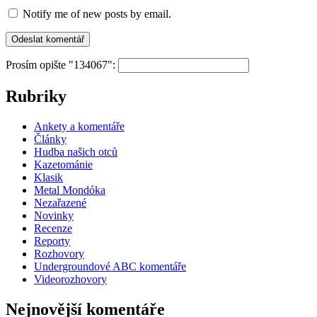
Notify me of new posts by email.
Prosím opište "134067":
Rubriky
Ankety a komentáře
Články
Hudba našich otců
Kazetománie
Klasik
Metal Mondóka
Nezařazené
Novinky
Recenze
Reporty
Rozhovory
Undergroundové ABC komentáře
Videorozhovory
Nejnovější komentáře