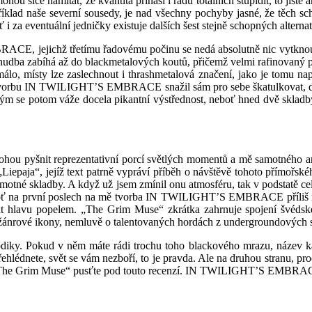
ou sice namítat, že kvantita přináší i řadu totálních stupidit, to jist
klad naše severní sousedy, je nad všechny pochyby jasné, že těch sch
 za eventuální jedničky existuje dalších šest stejně schopných alternat
CE, jejichž třetímu řadovému počinu se nedá absolutně nic vytknout
udba zabíhá až do blackmetalových koutů, přičemž velmi rafinovaný po
álo, místy lze zaslechnout i thrashmetalová značení, jako je tomu nap
ak tvorbu IN TWILIGHT’S EMBRACE snažil sám pro sebe škatulkovat, d
m se potom váže docela pikantní výstřednost, neboť hned dvě sklad
mohou pyšnit reprezentativní porcí světlých momentů a mě samotného 
Liepaja“, jejíž text patrně vypráví příběh o návštěvě tohoto přímořské
samotné skladby. A když už jsem zmínil onu atmosféru, tak v podstatě c
boť na první poslech na mě tvorba IN TWILIGHT’S EMBRACE příliš ne
pat hlavu popelem. „The Grim Muse“ zkrátka zahrnuje spojení švéds
t o žánrové ikony, nemluvě o talentovaných hordách z undergroundov
ky. Pokud v něm máte rádi trochu toho blackového mrazu, název ka
ete, svět se vám nezboří, to je pravda. Ale na druhou stranu, proč 
i „The Grim Muse“ pusťte pod touto recenzí. IN TWILIGHT’S EMBRAC