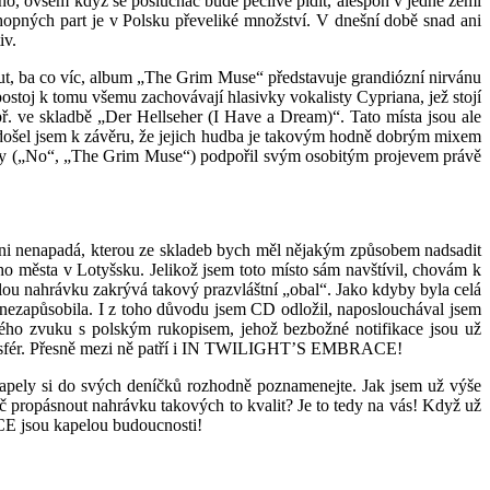
ě ano, ovšem když se posluchač bude pečlivě pídit, alespoň v jedné zemi
opných part je v Polsku převeliké množství. V dnešní době snad ani
iv.
, ba co víc, album „The Grim Muse“ představuje grandiózní nirvánu
stoj k tomu všemu zachovávají hlasivky vokalisty Cypriana, jež stojí
ř. ve skladbě „Der Hellseher (I Have a Dream)“. Tato místa jsou ale
ošel jsem k závěru, že jejich hudba je takovým hodně dobrým mixem
by („No“, „The Grim Muse“) podpořil svým osobitým projevem právě
ani nenapadá, kterou ze skladeb bych měl nějakým způsobem nadsadit
ho města v Lotyšsku. Jelikož jsem toto místo sám navštívil, chovám k
elou nahrávku zakrývá takový prazvláštní „obal“. Jako kdyby byla celá
zapůsobila. I z toho důvodu jsem CD odložil, naposlouchával jsem
kého zvuku s polským rukopisem, jehož bezbožné notifikace jsou už
ých sfér. Přesně mezi ně patří i IN TWILIGHT’S EMBRACE!
pely si do svých deníčků rozhodně poznamenejte. Jak jsem už výše
propásnout nahrávku takových to kvalit? Je to tedy na vás! Když už
E jsou kapelou budoucnosti!