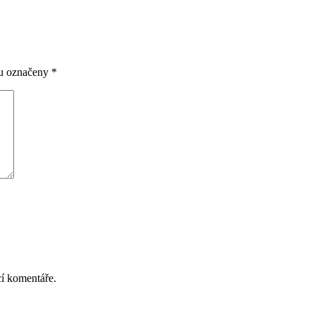
ou označeny
*
cí komentáře.