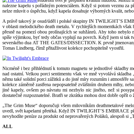
Hudební svět je přeplněn kvalitní hudbou. Mnozí moh
nalezne kapelu s pořádným potenciálem. Když si potom vezmu za pří
nelze mluvit o úspěchu, když kapela dosahuje výborných kvalit, neboť i
A právě takový je osud/úděl i polské skupiny IN TWILIGHT’S EMBRA
v oblasti melodického death metalu. V rychlejších momentkách však h
přesně na pomezí obou prolínajících se subžánrů. Aby toho nebylo m
spíše výjimkou, byť tedy občas vyplují na povrch. Když jsem si t
severského dua AT THE GATES/DISSECTION.
K prvně jmenovaný
Tomas Lindberg, čímž přitažlivost kolekce pochopitelně vyostřil.
Nicméně i bez přihlédnutí k tomuto magnetu se jednotlivé skladby 
nad ostatní. Velkou porci sentimentu však ve mně vyvolává skladba „
němu také solidní porci zážitků a do jisté míry rozumím i atmosféře 
kolekce záměrně zastřena nepopsatelně zvláštním druhem mlhy, ne
jiné kapely, ovšem po návratu mi nezbylo nic jiného, než si posy
dostatečně rozpoznatelné. Bratři se zkrátka mohou dost dobře opří
„The Grim Muse“ doporučuji všem milovníkům deathmetalové melodi
uvedl, svět kapelami přetéká. Když IN TWILIGHT’S EMBRACE přehlédn
nevyhodíte peníze za produkt od neprovařených Poláků, alespoň s
ALL