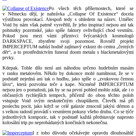
Po všech těch příšernostech, které se
v Německu dějí, je nahrávka „Collapse Of Existence“ docela
výstižnou provokací. Alespoň tedy s ohledem na název. Umělec
Void by nám však patrně vysvětlil, že jeho inspirací nejsou ani tak
pohnutky pozemské, jako spíše faktory ovlivňující chod vesmíru.
Pokud jsou mezi vámi příznivci švýcarských kosmologů
DARKSPACE, zbystřete svoji pozornost. Rovněž projekt
IMPERCEPTUM nabízí hodně zajímavý exkurz do centra „černých
děr“, a to prostřednictvím funeral doom metalu s blackmetalovými
prvky.
Kdepak. Tohle dílo není ani náhodou určeno hudebním masám
v ranku metalovém. Někdo by dokonce mohl namítnout, že se v
podstatě nejedná ani tak o hudbu, jako spíše o „zvukovou černou
lávu“, která pozvolna teče a kape. Nicméně IMPERCEPTUM
nejsou jen o pomalosti, jak by se na první pohled mohlo zdát, ale i o
občasných rychlejších tempech, přičemž do obou těchto poloh
vstupuje Void svým neskutečným chraplákem.
Člověk má při
poslechu pocit, jako když se celé galaxie zmocnil jakýsi démon a
s velkou radostí provádí s vesmírem pokusy všeho druhu. Co se týče
jednotlivých kompozic, tak v podstatě každá představuje naprosto
kolosální trip po neprobádaných končinách nekonečna.
I z toho důvodu očekávejte opravdu dlouhosáhlé