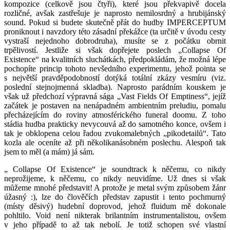
kompozice (celkově jsou čtyři), které jsou překvapivě docela
rozličné, avšak zastřešuje je naprosto nemilosrdný a hrubijánský
sound. Pokud si budete skutečně přát do hudby IMPERCEPTUM
proniknout i navzdory této zásadní překážce (ta určitě v úvodu cesty
vystraší nejednoho dobrodruha), musíte se z počátku obrnit
trpělivostí. Jestliže si však dopřejete poslech „Collapse Of
Existence“ na kvalitních sluchátkách, předpokládám, že možná lépe
pochopíte princip tohoto nevšedního experimentu, jehož pointa se
s největší pravděpodobností dotýká totální zkázy vesmíru (viz.
poslední stejnojmenná skladba). Naprosto parádním kouskem je
však už předchozí výpravná sága „Vast Fields Of Emptiness“, jejíž
začátek je postaven na nenápadném ambientním preludiu, pomalu
přecházejícím do roviny atmosférického funeral doomu. Z toho
stádia hudba prakticky nevycouvá až do samotného konce, ovšem i
tak je obklopena celou řadou zvukomalebných „pikodetailů“. Tato
kozla ale oceníte až při několikanásobném poslechu. Alespoň tak
jsem to měl (a mám) já sám.
„ Collapse Of Existence“ je soundtrack k něčemu, co nikdy
neprožijeme, k něčemu, co nikdy neuvidíme. Už dnes si však
můžeme mnohé představit! A protože je metal svým způsobem žánr
úžasný :), lze do člověčích představ zapustit i tento pochmurný
(místy děsivý) hudební doprovod, jehož fluidum mě dokonale
pohltilo. Void není nikterak brilantním instrumentalistou, ovšem
v jeho případě to až tak nebolí. Je totiž schopen své vlastní