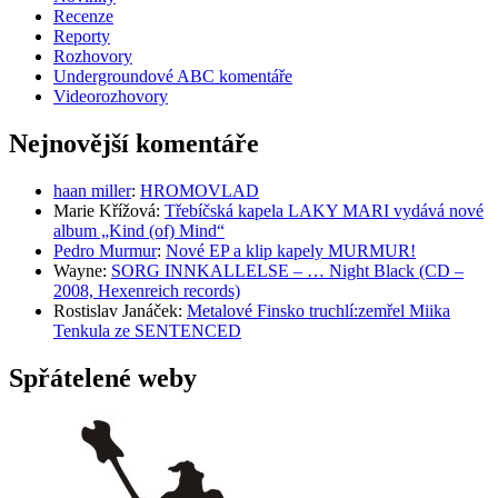
Recenze
Reporty
Rozhovory
Undergroundové ABC komentáře
Videorozhovory
Nejnovější komentáře
haan miller
:
HROMOVLAD
Marie Křížová
:
Třebíčská kapela LAKY MARI vydává nové
album „Kind (of) Mind“
Pedro Murmur
:
Nové EP a klip kapely MURMUR!
Wayne
:
SORG INNKALLELSE – … Night Black (CD –
2008, Hexenreich records)
Rostislav Janáček
:
Metalové Finsko truchlí:zemřel Miika
Tenkula ze SENTENCED
Spřátelené weby