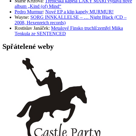
Marie Křížová
:
Třebíčská kapela LAKY MARI vydává nové
album „Kind (of) Mind“
Pedro Murmur
:
Nové EP a klip kapely MURMUR!
Wayne
:
SORG INNKALLELSE – … Night Black (CD –
2008, Hexenreich records)
Rostislav Janáček
:
Metalové Finsko truchlí:zemřel Miika
Tenkula ze SENTENCED
Spřátelené weby