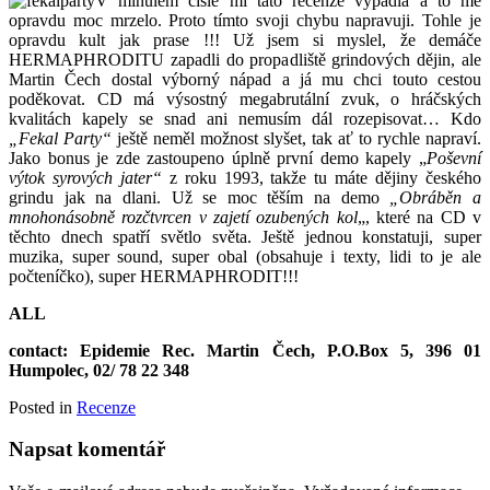
V minulém čísle mi tato recenze vypadla a to mě
opravdu moc mrzelo. Proto tímto svoji chybu napravuji. Tohle je
opravdu kult jak prase !!! Už jsem si myslel, že demáče
HERMAPHRODITU zapadli do propadliště grindových dějin, ale
Martin Čech dostal výborný nápad a já mu chci touto cestou
poděkovat. CD má výsostný megabrutální zvuk, o hráčských
kvalitách kapely se snad ani nemusím dál rozepisovat… Kdo
„Fekal Party“
ještě neměl možnost slyšet, tak ať to rychle napraví.
Jako bonus je zde zastoupeno úplně první demo kapely „
Poševní
výtok syrových jater“
z roku 1993, takže tu máte dějiny českého
grindu jak na dlani. Už se moc těším na demo
„Obráběn a
mnohonásobně rozčtvrcen v zajetí ozubených kol
„, které na CD v
těchto dnech spatří světlo světa. Ještě jednou konstatuji, super
muzika, super sound, super obal (obsahuje i texty, lidi to je ale
počteníčko), super HERMAPHRODIT!!!
ALL
contact: Epidemie Rec. Martin Čech, P.O.Box 5, 396 01
Humpolec, 02/ 78 22 348
Posted in
Recenze
Napsat komentář