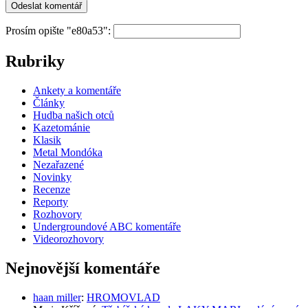
Prosím opište "e80a53":
Rubriky
Ankety a komentáře
Články
Hudba našich otců
Kazetománie
Klasik
Metal Mondóka
Nezařazené
Novinky
Recenze
Reporty
Rozhovory
Undergroundové ABC komentáře
Videorozhovory
Nejnovější komentáře
haan miller
:
HROMOVLAD