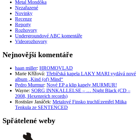
Metal Mondóka
Nezařazené
Novinky
Recenze
Reporty
Rozhovory
Undergroundové ABC komentáře
Videorozhovory
Nejnovější komentáře
haan miller
:
HROMOVLAD
Marie Křížová
:
Třebíčská kapela LAKY MARI vydává nové
album „Kind (of) Mind“
Pedro Murmur
:
Nové EP a klip kapely MURMUR!
Wayne
:
SORG INNKALLELSE – … Night Black (CD –
2008, Hexenreich records)
Rostislav Janáček
:
Metalové Finsko truchlí:zemřel Miika
Tenkula ze SENTENCED
Spřátelené weby