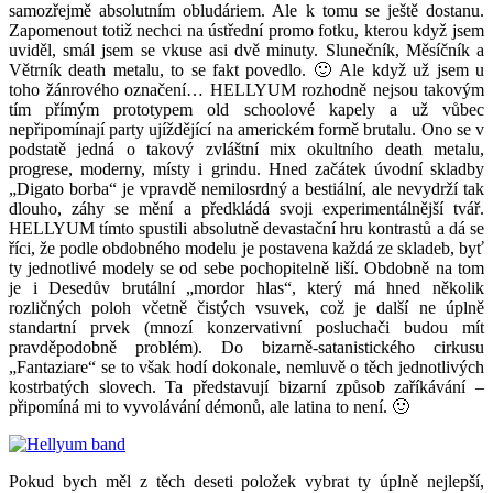
samozřejmě absolutním obludáriem. Ale k tomu se ještě dostanu.
Zapomenout totiž nechci na ústřední promo fotku, kterou když jsem
uviděl, smál jsem se vkuse asi dvě minuty. Slunečník, Měsíčník a
Větrník death metalu, to se fakt povedlo. 🙂 Ale když už jsem u
toho žánrového označení… HELLYUM rozhodně nejsou takovým
tím přímým prototypem old schoolové kapely a už vůbec
nepřipomínají party ujíždějící na americkém formě brutalu. Ono se v
podstatě jedná o takový zvláštní mix okultního death metalu,
progrese, moderny, místy i grindu. Hned začátek úvodní skladby
„Digato borba“ je vpravdě nemilosrdný a bestiální, ale nevydrží tak
dlouho, záhy se mění a předkládá svoji experimentálnější tvář.
HELLYUM tímto spustili absolutně devastační hru kontrastů a dá se
říci, že podle obdobného modelu je postavena každá ze skladeb, byť
ty jednotlivé modely se od sebe pochopitelně liší. Obdobně na tom
je i Desedův brutální „mordor hlas“, který má hned několik
rozličných poloh včetně čistých vsuvek, což je další ne úplně
standartní prvek (mnozí konzervativní posluchači budou mít
pravděpodobně problém). Do bizarně-satanistického cirkusu
„Fantaziare“ se to však hodí dokonale, nemluvě o těch jednotlivých
kostrbatých slovech. Ta představují bizarní způsob zaříkávání –
připomíná mi to vyvolávání démonů, ale latina to není. 🙂
Pokud bych měl z těch deseti položek vybrat ty úplně nejlepší,