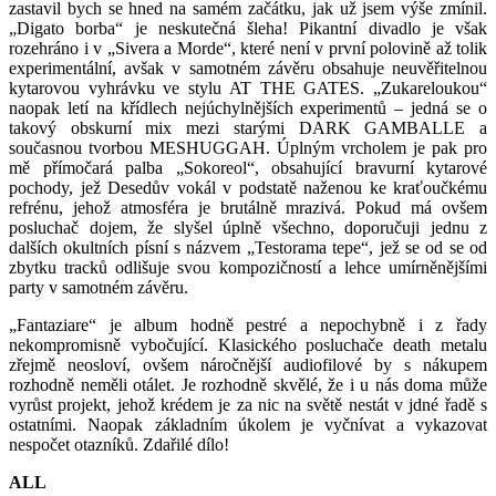
zastavil bych se hned na samém začátku, jak už jsem výše zmínil.
„Digato borba“ je neskutečná šleha! Pikantní divadlo je však
rozehráno i v „Sivera a Morde“, které není v první polovině až tolik
experimentální, avšak v samotném závěru obsahuje neuvěřitelnou
kytarovou vyhrávku ve stylu AT THE GATES. „Zukareloukou“
naopak letí na křídlech nejúchylnějších experimentů – jedná se o
takový obskurní mix mezi starými DARK GAMBALLE a
současnou tvorbou MESHUGGAH. Úplným vrcholem je pak pro
mě přímočará palba „Sokoreol“, obsahující bravurní kytarové
pochody, jež Desedův vokál v podstatě naženou ke kraťoučkému
refrénu, jehož atmosféra je brutálně mrazivá. Pokud má ovšem
posluchač dojem, že slyšel úplně všechno, doporučuji jednu z
dalších okultních písní s názvem „Testorama tepe“, jež se od se od
zbytku tracků odlišuje svou kompozičností a lehce umírněnějšími
party v samotném závěru.
„Fantaziare“ je album hodně pestré a nepochybně i z řady
nekompromisně vybočující. Klasického posluchače death metalu
zřejmě neosloví, ovšem náročnější audiofilové by s nákupem
rozhodně neměli otálet. Je rozhodně skvělé, že i u nás doma může
vyrůst projekt, jehož krédem je za nic na světě nestát v jdné řadě s
ostatními. Naopak základním úkolem je vyčnívat a vykazovat
nespočet otazníků. Zdařilé dílo!
ALL