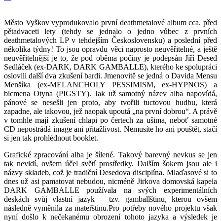
Město Vyškov vyprodukovalo první deathmetalové album cca. před
pětadvaceti lety (tehdy se jednalo o jedno vůbec z prvních
deathmetalových LP v tehdejším Československu) a poslední před
několika týdny! To jsou opravdu věci naprosto neuvěřitelné, a ještě
neuvěřitelnější je to, že pod oběma počiny je podepsán Jiří Desed
Sedláček (ex-DARK, DARK GAMBALLE), kterého ke spolupráci
oslovili další dva zkušení bardi. Jmenovitě se jedná o Davida Mensu
Menšíka (ex-MELANCHOLY PESSIMISM, ex-HYPNOS) a
bicmena Otyna (PIGSTY). Jak už samotný název alba napovídá,
pánové se nesešli jen proto, aby tvořili tuctovou hudbu, která
zapadne, ale takovou, jež naopak upoutá „na první dobrou“. A právě
v tomhle mají zkušení chlapi po čertech za ušima, neboť samotné
CD nepostrádá image ani přitažlivost. Nemusíte ho ani pouštět, stačí
si jen tak prohlédnout booklet.
Grafické zpracování alba je šílené. Takový barevný nevkus se jen
tak nevidí, ovšem účel světí prostředky. Dalším šokem jsou ale i
názvy skladeb, což je tradiční Desedova disciplína. Mlaďasové si to
dnes už asi pamatovat nebudou, nicméně Jirkova domovská kapela
DARK GAMBALLE používala na svých experimentálních
deskách svůj vlastní jazyk – tzv. gamballštinu, kterou ovšem
následně vyměnila za mateřštinu.Pro potřeby nového projektu však
nyní došlo k nečekanému obrození tohoto jazyka a výsledek je