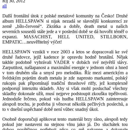
Říj
30, 2012
all
Další frontální útok z polské metalové komunity na Česko! Druhé
album HELLSPAWN si nijak nezadá se slavnější konkurencí ze
země „bílo-červené“. Zkrátka a dobře, death metal u našich
severních sousedů stále jede a v poslední době se dá hovořit téměř o
expanzi. MASACHIST, HELL UNITED, STILLBORN,
EMPATIC…neuvěřitelný výčet!
HELLSPAWN vznikli v roce 2003 a letos se dopracovali ke své
druhé řadovce, jejíž kadence je opravdu hodně brutální. Nějak
takhle podobně vyhrávali VADER v dobách své největší slávy.
Zarputilost, našlapanost a maximální energie v jednom ohni a hned
v tom druhém síla a smysl pro melodiku. Říz mezi americkým a
švédským pojetím death metalu je zde naprosto markantní, polský
rukopis pak připomínají tradiční thrashové riffy, jež komplexně
podporují intenzitu skladeb. Aby si však mohl posluchač všechny
skladby dokonale užít, musí nejprve podstoupit zkoušku trpělivosti.
Jednoduše řečeno, pokud vás hudba HELLSPAWN zainteresuje
alespoň trochu, je potřeba ji věnovat několik pečlivých poslechů, a
to v dnešní uspěchané době není vůbec snadný úkol.
Osobně doporučuji aplikovat tento materiál brzy ráno, alespoň tedy
pokud jste nastaveni na stejnou vlnu jako já. Do sluchátek tou
dobou povětšinou potřebuji něco co mě nakopne a dokonale