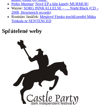
Pedro Murmur
:
Nové EP a klip kapely MURMUR!
Wayne
:
SORG INNKALLELSE – … Night Black (CD –
2008, Hexenreich records)
Rostislav Janáček
:
Metalové Finsko truchlí:zemřel Miika
Tenkula ze SENTENCED
Spřátelené weby