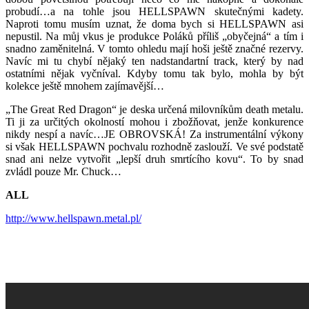
probudí…a na tohle jsou HELLSPAWN skutečnými kadety.
Naproti tomu musím uznat, že doma bych si HELLSPAWN asi
nepustil. Na můj vkus je produkce Poláků příliš „obyčejná“ a tím i
snadno zaměnitelná. V tomto ohledu mají hoši ještě značné rezervy.
Navíc mi tu chybí nějaký ten nadstandartní track, který by nad
ostatními nějak vyčníval. Kdyby tomu tak bylo, mohla by být
kolekce ještě mnohem zajímavější…
„The Great Red Dragon“ je deska určená milovníkům death metalu.
Ti ji za určitých okolností mohou i zbožňovat, jenže konkurence
nikdy nespí a navíc…JE OBROVSKÁ! Za instrumentální výkony
si však HELLSPAWN pochvalu rozhodně zaslouží. Ve své podstatě
snad ani nelze vytvořit „lepší druh smrtícího kovu“. To by snad
zvládl pouze Mr. Chuck…
ALL
http://www.hellspawn.metal.pl/