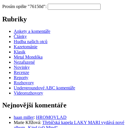
Prosím opište "76150d":
Rubriky
Ankety a komentáře
Články
Hudba našich otců
Kazetománie
Klasik
Metal Mondóka
Nezařazené
Novinky
Recenze
Reporty
Rozhovory
Undergroundové ABC komentáře
Videorozhovory
Nejnovější komentáře
haan miller
:
HROMOVLAD
Marie Křížová
:
Třebíčská kapela LAKY MARI vydává nové
album „Kind (of) Mind“