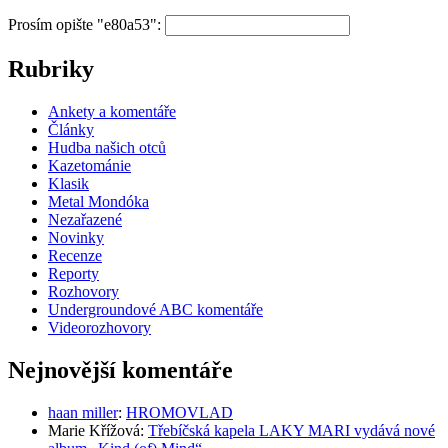
Prosím opište "e80a53":
Rubriky
Ankety a komentáře
Články
Hudba našich otců
Kazetománie
Klasik
Metal Mondóka
Nezařazené
Novinky
Recenze
Reporty
Rozhovory
Undergroundové ABC komentáře
Videorozhovory
Nejnovější komentáře
haan miller
:
HROMOVLAD
Marie Křížová
:
Třebíčská kapela LAKY MARI vydává nové