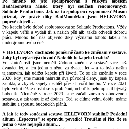
Po mnoho let jste spolupracovali s ruským labelem
BadMoonMan Music, který byl součástí renomovaných
Solitude Productions. Jak na tu spolupráci vzpomínáš? Musím
přiznat, že právě díky BadMoonMan jsem HELEVORN
poprvé objevil…
Pro kapelu bylo dobré spolupracovat se Solitude Productions. Vždy
v kapelu věřili a vydali tři z našich pěti alb, takže odvedli dobrou
práci. Mnoho lidí nás objevilo díky významu tohoto labelu na
undergroundové scéně.
V HELEVORN docházelo poměrně často ke změnám v sestavě.
Jaký byl nejčastější důvod? Nakolik to kapelu brzdilo?
Ve skutečnosti jsme neměli žádnou změnu v sestavě více než
dvanáct let, a jen jednu změnu za dvacet let – a to bylo naším
tajemstvím, jak udržet kapelu při životě. To se ale změnilo v roce
2020, kdy jsme museli nahradit dva původní členy, jinak by kapela
zanikla, a zbytek kapely nechtěl přestat tvořit hudbu. V roce 2021
bylo velmi těžké dostat se z problémů, neboť kapelu opustil bývalý
bubeník. Nicméně v roce 2023 jsme začali znovu s obnovenou
sestavou, a tak tomu je až dodnes. Teď se cítíme velmi dobře, máme
stabilitu a spoustu budoucích plánů.
A jak je tedy současná sestava HELEVORN stabilní? Poslední
album „Espectres“ se opravdu povedlo! Troufám si říct, že se
jedná o vaše nejlepší album…