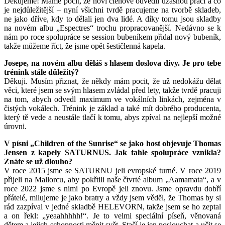
Děkujeme! Máme pocit, že noví členové odvedli úžasnou práci a co
je nejdůležitější – nyní všichni tvrdě pracujeme na tvorbě skladeb,
ne jako dříve, kdy to dělali jen dva lidé. A díky tomu jsou skladby
na novém albu „Espectres“ trochu propracovanější. Nedávno se k
nám po roce spolupráce se session bubeníkem přidal nový bubeník,
takže můžeme říct, že jsme opět šestičlenná kapela.
Josepe, na novém albu děláš s hlasem doslova divy. Je pro tebe
trénink stále důležitý?
Děkuji. Musím přiznat, že někdy mám pocit, že už nedokážu dělat
věci, které jsem se svým hlasem zvládal před lety, takže tvrdě pracuji
na tom, abych odvedl maximum ve vokálních linkách, zejména v
čistých vokálech. Trénink je základ a také mít dobrého producenta,
který tě vede a neustále tlačí k tomu, abys zpíval na nejlepší možné
úrovni.
V písni „Children of the Sunrise“ se jako host objevuje Thomas
Jensen z kapely SATURNUS. Jak tahle spolupráce vznikla?
Znáte se už dlouho?
V roce 2015 jsme se SATURNU jeli evropské turné. V roce 2019
přijeli na Mallorcu, aby pokřtili naše čtvrté album „Aamamata“, a v
roce 2022 jsme s nimi po Evropě jeli znovu. Jsme opravdu dobří
přátelé, milujeme je jako bratry a vždy jsem věděl, že Thomas by si
rád zazpíval v jedné skladbě HELEVORN, takže jsem se ho zeptal
a on řekl: „yeaahhhhh!“. Je to velmi speciální píseň, věnovaná
dětem a jejich schopnosti měnit svět. Stačí je jen poslouchat a učit se