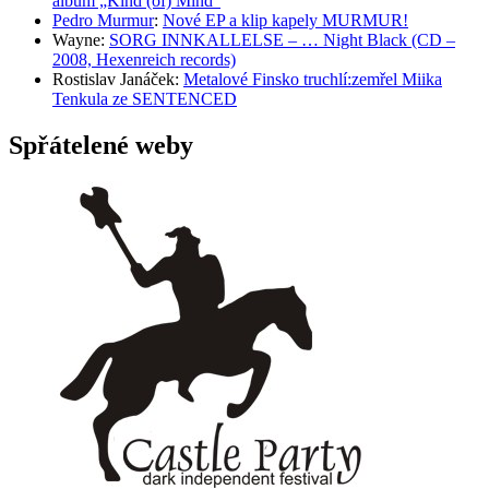
album „Kind (of) Mind“
Pedro Murmur
:
Nové EP a klip kapely MURMUR!
Wayne
:
SORG INNKALLELSE – … Night Black (CD –
2008, Hexenreich records)
Rostislav Janáček
:
Metalové Finsko truchlí:zemřel Miika
Tenkula ze SENTENCED
Spřátelené weby