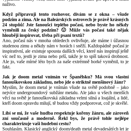
naživo.
Když připravuji tento rozhovor, dívám se z okna – všude
podzim a zima. Ale na Baleárských ostrovech je právě krásných
24 stupňů! Jste fanoušci teplého počasí, nebo byste ho někdy
vyměnili za český podzim? 🙂 Může vás počasí také nějak
hlouběji inspirovat, třeba při psaní textů?
Ano, počasí nás v mnoha ohledech ovlivňuje, ale máme i úžasnou
studenou zimu a někdy nám v horách i sněží. Každopádně počasí je
inspirativní, ale existuje spousta dalších věcí, které nás inspirují ještě
víc než to, jestli je zima nebo prší, takže je to spíš taková drobnost.
Ale jo, vaše mírné léto bych za naše extrémně horké vyměnil, to je
fakt.
Jak je doom metal vnímán ve Španělsku? Má svou vlastní
fanouškovskou základnu, nebo jde o striktně menšinový žánr?
Myslím, že doom metal je vnímán všude na světě podobně – jako
nejvíce undergroundový subžánr metalu. Ale jako u všech menších
věcí na světě je fanouškovská základna velmi silná a loajální, a lidé,
kteří doom opravdu milují, tě budou vždy podporovat, což je skvělé.
Líbí se mi, že vaše hudba respektuje kořeny žánru, ale zároveň
zní současně a moderně. Řekl bys, že právě tohle nejlépe
charakterizuje vaši hudební cestu?
Souhlasím. Klasický anglický doom/death metal devadesátých let je