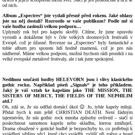
od nich.
Album „Espectres“ jste vydali přesně před rokem. Jaké ohlasy
jste na něj dostali? Rozrostlo se vaše publikum? Podle mě si
vaše hudba zaslouží velkou podporu…
Uplynulý rok byl pro kapelu skvělý. Cítíme, že jsme opravdu
vyrostli a dokážeme být v čele velkých doomových festivalů v
Evropě, což je úžasné. Recenze na „Espectres“ byly fantastické a
tohle album pro spoustu lidí hodně znamená, což je pro nás
nádherné. Máme velkou podporu, možná bychom rádi pronikli i na
velké evropské metalové festivaly, ale i tak jsme spokojení.
Nedílnou součástí hudby HELEVORN jsou i vlivy klasického
gothic rocku. Například píseň „Signals“ je toho příkladem.
Jaký je váš vztah ke kapelám jako THE MISSION, THE
SISTERS OF MERCY, THE FIELDS OF THE NEPHILIM
atd.?
Oh, zdá se, že sis udělal domácí úkol 😉 Jo, tyhle kapely miluji.
Přidal bych k nim ještě CHRISTIAN DEATH. Není žádným
tajemstvím, že nás gothic rock mnoha způsoby ovlivnil – stačí si
poslechnout samotnou kapelu nebo skladbu, kterou zmiňuješ.
Drama obsažené v gotické hudbě je bezpochyby to, co potřebuji k
vyjádření většiny věcí, které chci vyjádřit, zvlášť při zpěvu a hraní