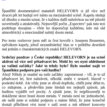
Španělští doommetaloví matadoři HELEVORN si již více než
dvacet pět let budují své místo na mezinárodní scéně. Kapelu sleduji
už dlouho a musím uznat, že s každou další nahrávkou na mě působí
suverénněji a atraktivněji. Nejnovější počin „Espectres“ pak tuto tezi
podtrhuje dozajista – vřele ho doporučuji každému, kdo má rád
atmosférický a emocionálně nabitý doom metal.
Pro tento rozhovor jsem měl tu čest hovořit s Josepem Brunetem,
zpěvákem kapely, jehož nezaměnitelný hlas se v průběhu desetiletí
stal jedním z charakteristických znaků HELEVORN.
Srdečný pozdrav z České republiky! HELEVORN je na scéně
aktivní už více než pětadvacet let. Mohl by ses nyní ohlédnout
za vašimi začátky? Jaké to tehdy bylo? Bylo snadné najít ve
Španělsku podporu pro vaši hudbu?
Ahoj! Někdy je snadné na naše začátky zapomenout – víš, je to už
pětadvacet let, šest nahrávek, několik změn v sestavě, hlavně v
poslední době. Ale vždy jsme se dívali dopředu, chtěli jsme dělat to,
co milujeme, a především jsme hledali ten nejlepší způsob, jak
hudbou vyjádřit své pocity. A zjistili jsme, že nejpřirozeněji to
dokážeme skrze hraní doom metalu. V metalu není nic jednoduché,
ale našli jsme si solidní podporu a máme štěstí, že jsme konečně
dostali příležitost vést turné v naší zemi a mít některé koncerty