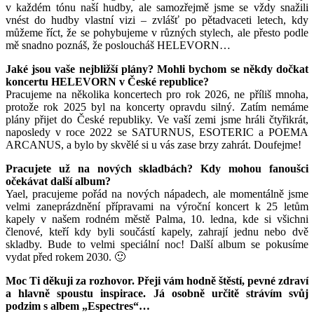
v každém tónu naší hudby, ale samozřejmě jsme se vždy snažili
vnést do hudby vlastní vizi – zvlášť po pětadvaceti letech, kdy
můžeme říct, že se pohybujeme v různých stylech, ale přesto podle
mě snadno poznáš, že posloucháš HELEVORN…
Jaké jsou vaše nejbližší plány? Mohli bychom se někdy dočkat
koncertu HELEVORN v České republice?
Pracujeme na několika koncertech pro rok 2026, ne příliš mnoha,
protože rok 2025 byl na koncerty opravdu silný. Zatím nemáme
plány přijet do České republiky. Ve vaší zemi jsme hráli čtyřikrát,
naposledy v roce 2022 se SATURNUS, ESOTERIC a POEMA
ARCANUS, a bylo by skvělé si u vás zase brzy zahrát. Doufejme!
Pracujete už na nových skladbách? Kdy mohou fanoušci
očekávat další album?
Yael, pracujeme pořád na nových nápadech, ale momentálně jsme
velmi zaneprázdnění přípravami na výroční koncert k 25 letům
kapely v našem rodném městě Palma, 10. ledna, kde si všichni
členové, kteří kdy byli součástí kapely, zahrají jednu nebo dvě
skladby. Bude to velmi speciální noc! Další album se pokusíme
vydat před rokem 2030. 🙂
Moc Ti děkuji za rozhovor. Přeji vám hodně štěstí, pevné zdraví
a hlavně spoustu inspirace. Já osobně určitě strávím svůj
podzim s albem „Espectres“…