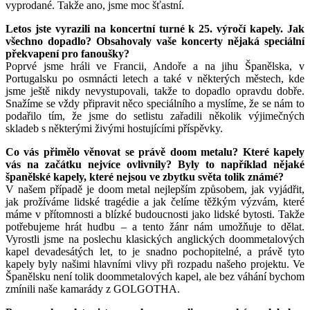
vyprodané. Takže ano, jsme moc šťastní.
Letos jste vyrazili na koncertní turné k 25. výročí kapely. Jak
všechno dopadlo? Obsahovaly vaše koncerty nějaká speciální
překvapení pro fanoušky?
Poprvé jsme hráli ve Francii, Andoře a na jihu Španělska, v
Portugalsku po osmnácti letech a také v některých městech, kde
jsme ještě nikdy nevystupovali, takže to dopadlo opravdu dobře.
Snažíme se vždy připravit něco speciálního a myslíme, že se nám to
podařilo tím, že jsme do setlistu zařadili několik výjimečných
skladeb s některými živými hostujícími příspěvky.
Co vás přimělo věnovat se právě doom metalu? Které kapely
vás na začátku nejvíce ovlivnily? Byly to například nějaké
španělské kapely, které nejsou ve zbytku světa tolik známé?
V našem případě je doom metal nejlepším způsobem, jak vyjádřit,
jak prožíváme lidské tragédie a jak čelíme těžkým výzvám, které
máme v přítomnosti a blízké budoucnosti jako lidské bytosti. Takže
potřebujeme hrát hudbu – a tento žánr nám umožňuje to dělat.
Vyrostli jsme na poslechu klasických anglických doommetalových
kapel devadesátých let, to je snadno pochopitelné, a právě tyto
kapely byly našimi hlavními vlivy při rozpadu našeho projektu. Ve
Španělsku není tolik doommetalových kapel, ale bez váhání bychom
zmínili naše kamarády z GOLGOTHA.