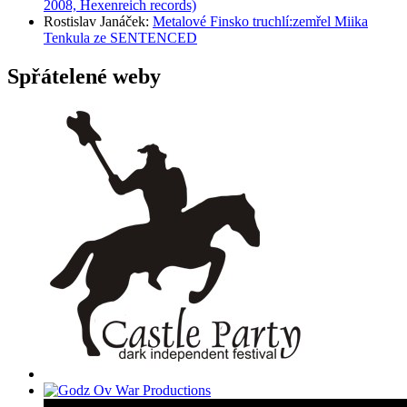
2008, Hexenreich records)
Rostislav Janáček
:
Metalové Finsko truchlí:zemřel Miika
Tenkula ze SENTENCED
Spřátelené weby