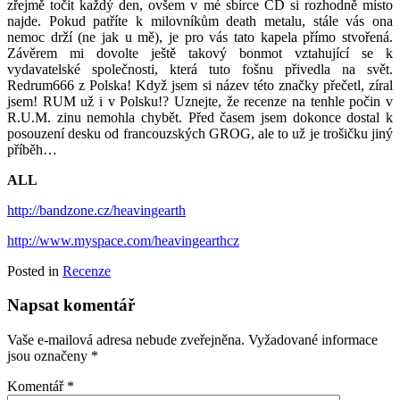
zřejmě točit každý den, ovšem v mé sbírce CD si rozhodně místo
najde. Pokud patříte k milovníkům death metalu, stále vás ona
nemoc drží (ne jak u mě), je pro vás tato kapela přímo stvořená.
Závěrem mi dovolte ještě takový bonmot vztahující se k
vydavatelské společnosti, která tuto fošnu přivedla na svět.
Redrum666 z Polska! Když jsem si název této značky přečetl, zíral
jsem! RUM už i v Polsku!? Uznejte, že recenze na tenhle počin v
R.U.M. zinu nemohla chybět. Před časem jsem dokonce dostal k
posouzení desku od francouzských GROG, ale to už je trošičku jiný
příběh…
ALL
http://bandzone.cz/heavingearth
http://www.myspace.com/heavingearthcz
Posted in
Recenze
Napsat komentář
Vaše e-mailová adresa nebude zveřejněna.
Vyžadované informace
jsou označeny
*
Komentář
*