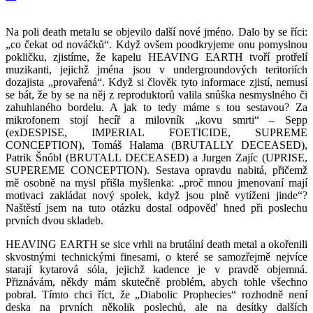
Na poli death metalu se objevilo další nové jméno. Dalo by se říci:
„co čekat od nováčků“. Když ovšem poodkryjeme onu pomyslnou
pokličku, zjistíme, že kapelu HEAVING EARTH tvoří protřelí
muzikanti, jejichž jména jsou v undergroundových teritoriích
dozajista „provařená“. Když si člověk tyto informace zjistí, nemusí
se bát, že by se na něj z reproduktorů valila snůška nesmyslného či
zahuhlaného bordelu. A jak to tedy máme s tou sestavou? Za
mikrofonem stojí hecíř a milovník „kovu smrti“ – Sepp
(exDESPISE, IMPERIAL FOETICIDE, SUPREME
CONCEPTION), Tomáš Halama (BRUTALLY DECEASED),
Patrik Šnóbl (BRUTALL DECEASED) a Jurgen Zajíc (UPRISE,
SUPEREME CONCEPTION). Sestava opravdu nabitá, přičemž
mě osobně na mysl přišla myšlenka: „proč mnou jmenovaní mají
motivaci zakládat nový spolek, když jsou plně vytíženi jinde“?
Naštěstí jsem na tuto otázku dostal odpověď hned při poslechu
prvních dvou skladeb.
HEAVING EARTH se sice vrhli na brutální death metal a okořenili
skvostnými technickými finesami, o které se samozřejmě nejvíce
starají kytarová sóla, jejichž kadence je v pravdě objemná.
Přiznávám, někdy mám skutečně problém, abych tohle všechno
pobral. Tímto chci říct, že „Diabolic Prophecies“ rozhodně není
deska na prvních několik poslechů, ale na desítky dalších