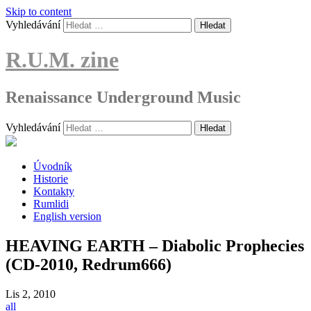
Skip to content
Vyhledávání
R.U.M. zine
Renaissance Underground Music
Vyhledávání
Úvodník
Historie
Kontakty
Rumlidi
English version
HEAVING EARTH – Diabolic Prophecies
(CD-2010, Redrum666)
Lis
2, 2010
all