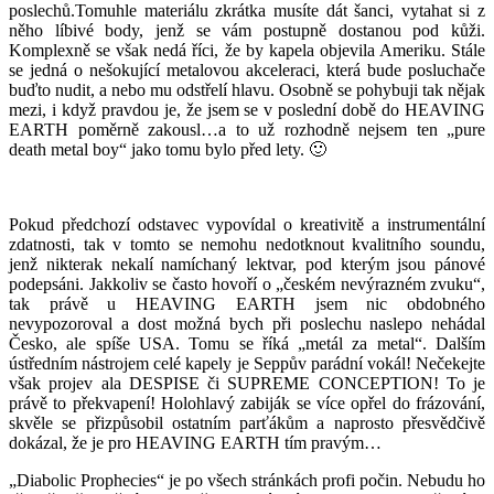
poslechů.Tomuhle materiálu zkrátka musíte dát šanci, vytahat si z
něho líbivé body, jenž se vám postupně dostanou pod kůži.
Komplexně se však nedá říci, že by kapela objevila Ameriku. Stále
se jedná o nešokující metalovou akceleraci, která bude posluchače
buďto nudit, a nebo mu odstřelí hlavu. Osobně se pohybuji tak nějak
mezi, i když pravdou je, že jsem se v poslední době do HEAVING
EARTH poměrně zakousl…a to už rozhodně nejsem ten „pure
death metal boy“ jako tomu bylo před lety. 🙂
Pokud předchozí odstavec vypovídal o kreativitě a instrumentální
zdatnosti, tak v tomto se nemohu nedotknout kvalitního soundu,
jenž nikterak nekalí namíchaný lektvar, pod kterým jsou pánové
podepsáni. Jakkoliv se často hovoří o „českém nevýrazném zvuku“,
tak právě u HEAVING EARTH jsem nic obdobného
nevypozoroval a dost možná bych při poslechu naslepo nehádal
Česko, ale spíše USA. Tomu se říká „metál za metal“. Dalším
ústředním nástrojem celé kapely je Seppův parádní vokál! Nečekejte
však projev ala DESPISE či SUPREME CONCEPTION! To je
právě to překvapení! Holohlavý zabiják se více opřel do frázování,
skvěle se přizpůsobil ostatním parťákům a naprosto přesvědčivě
dokázal, že je pro HEAVING EARTH tím pravým…
„Diabolic Prophecies“ je po všech stránkách profi počin. Nebudu ho