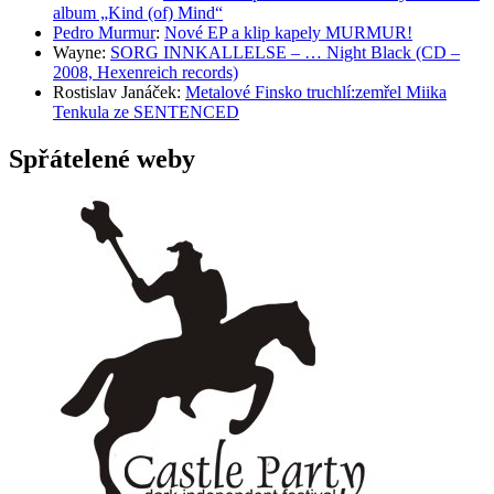
album „Kind (of) Mind“
Pedro Murmur
:
Nové EP a klip kapely MURMUR!
Wayne
:
SORG INNKALLELSE – … Night Black (CD –
2008, Hexenreich records)
Rostislav Janáček
:
Metalové Finsko truchlí:zemřel Miika
Tenkula ze SENTENCED
Spřátelené weby