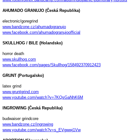
AHUMADO GRANUJO (Česká Republika)
electronic/goregrind
www.bandzone.cz/ahumadogranujo
www.facebook.com/ahumadogranujoofficial
SKULLHOG / BILE (Holandsko)
horror death
www.skullhog.com
www.facebook.com/pages/Skullhog/158492370912423
GRUNT (Portugalsko)
latex grind
www.gruntgrind.com
www.youtube.com/watch?v=7KQsGaNhK6M
INGROWING (Česká Republika)
budwaiser grindcore
www.bandzone.cz/ingrowing
www.youtube.com/watch?v=s_EVgwwj1Vw