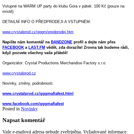
Vstupné na WARM UP party do klubu Gora v pátek: 100 Kč (pouze na
místě)
DETAILNÍ INFO O PŘEDPRODEJI A VSTUPNÉM:
www.crystalprod.cz/gggm/predprodej.htm
Napište nám komentář na
BANDZONE
profil a dejte nám přes
FACEBOOK
a
LAST.FM
vědět, zda dorazíte! Zrovna tak budeme rádi,
když pozvete všechny vaše přátelé!
Organizátor: Crystal Productions Merchandise Factory s.r.o.
www.crystalprod.cz
Novinky, změny, podrobnosti:
www.crystalprod.cz/gggmafiafest.html
www.facebook.com/gggmafiafest
Posted in
Novinky
Napsat komentář
Vaše e-mailová adresa nebude zveřejněna.
Vyžadované informace