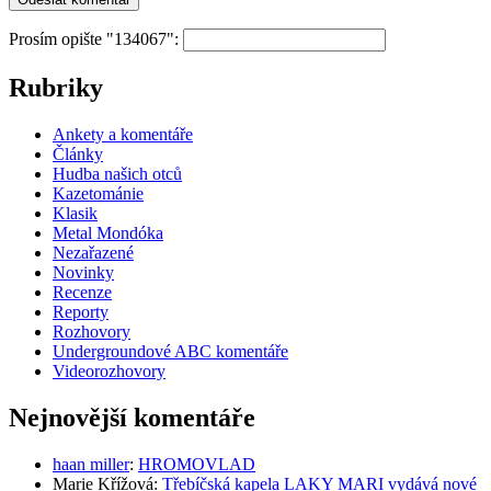
Prosím opište "134067":
Rubriky
Ankety a komentáře
Články
Hudba našich otců
Kazetománie
Klasik
Metal Mondóka
Nezařazené
Novinky
Recenze
Reporty
Rozhovory
Undergroundové ABC komentáře
Videorozhovory
Nejnovější komentáře
haan miller
:
HROMOVLAD
Marie Křížová
:
Třebíčská kapela LAKY MARI vydává nové