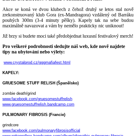
Akce se koná ve dvou klubech z čehož druhý se letos stal nově
zrekonstruovaný klub Gora (ex-Mandragora) vzdálený od Barráku
pouhých 300m (3-4 minuty pěšky). Kapely tak na sebe budou
maximálně navazovat a vám by nemělo prakticky nic uniknout!
Již brzy si budete moci také předobjednat luxusní festivalový merch!
Pro veškeré podrobnosti sledujte náš web, kde nově najdete
tipy na ubytování nebo výlety:
www.crystalprod.cz/gggmafiafest.html
KAPELY:
GRUESOME STUFF RELISH (Španělsko)
zombie death/grind
www.facebook.com/gruesomestuffrelish
www.gruesomestuffrelish.bandcamp.com
PULMONARY FIBROSIS (Francie)
grindcore
www.facebook.com/pulmonaryfibrosisofficial
www.rottenrollrex.bandcamp.com/album/idiopathic-pulmonary-fibrosis