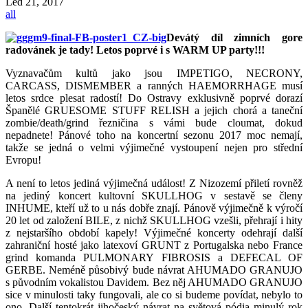
Led
21, 2017
all
Devátý díl zimních gore
radovánek je tady! Letos poprvé i s WARM UP party!!!
Vyznavačům kultů jako jsou IMPETIGO, NECRONY,
CARCASS, DISMEMBER a ranných HAEMORRHAGE musí
letos srdce plesat radostí! Do Ostravy exklusivně poprvé dorazí
Španělé GRUESOME STUFF RELISH a jejich chorá a taneční
zombie/death/grind řezničina s vámi bude cloumat, dokud
nepadnete! Pánové toho na koncertní sezonu 2017 moc nemají,
takže se jedná o velmi výjimečné vystoupení nejen pro střední
Evropu!
A není to letos jediná výjimečná událost! Z Nizozemí přiletí rovněž
na jediný koncert kultovní SKULLHOG v sestavě se členy
INHUME, kteří už to u nás dobře znají. Pánově výjimečně k výročí
20 let od založení BILE, z nichž SKULLHOG vzešli, přehrají i hity
z nejstaršího období kapely! Výjimečné koncerty odehrají další
zahraniční hosté jako latexoví GRUNT z Portugalska nebo France
grind komanda PULMONARY FIBROSIS a DEFECAL OF
GERBE. Neméně působivý bude návrat AHUMADO GRANUJO
s původním vokalistou Davidem. Bez něj AHUMADO GRANUJO
sice v minulosti taky fungovali, ale co si budeme povídat, nebylo to
ono. Další tentokrát jihočeský návrat na světová pódia minulý rok