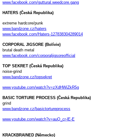
www.facebook.com/guttural.weedcore.gang
HATERS (Česká Republika)
extreme hardcore/punk
www.bandzone.cz/haters
www.facebook.com/Haters-127838304289014
CORPORAL JIGSORE (Bolívie)
brutal death metal
www.facebook.com/corporaljigsoreofficial
TOP SEKRET (
Česká Republika
)
noise-grind
www.bandzone.cz/topsekret
www.youtube.com/watch?v=zXdHWiZkR5g
BASIC TORTURE PROCESS (Česká Republika)
grind
www.bandzone.cz/basictortureprocess
www.youtube.com/watch?v=auQ_cr-lE-E
KRACKBRAINED (Německo)