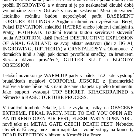
prožili INGROWING a v únoru si je po neskutečně dlouhé době
vychutnáme zase v Ostravě s novou sestavou! Mezi překvapení
letošního ročníku budou nepochybně patřit BASEMENT
TORTURE KILLINGS z Anglie s uhrančivou zpěvačkou Beryl,
Poláci DEVIATION, mladičcí HATERS anebo jointoví chuligáni z
Prahy, POTHEAD.
Tradiční kvalitu budou servírovat slovenští
bratia ABORTION, další Pražáci DESTRUCTIVE EXPLOSION
OF ANAL GARLAND se svoji allstar sestavou (lidi z JIG-AI,
INGROWING, DIPTHERIA) a CRYSTALEPSY z Olomouce. Z
domácích luhů a hájů pak dorazí prvotřídní smečky, za hranicemi
Slezska dávno prověřené, GUTTER SLUT a BLOODY
OBSESSION.
Letošní novinkou je WARM-UP party v pátek 17.2. kde vystoupí
brutal/death metaloví CORPORAL JIGSORE z jihoamerické
Bolívie a konečně se tak k nám dostane i kapela z jiného kontinentu.
Jako support vystoupí TOP SEKRET, KRACKBRAINED z
Německa a BASIC TORTURE PROCESS.
V tradiční tombole čekejte, jak je zvykem, lístky na OBSCENE
EXTREME, FEKAL PARTY, NICE TO EAT YOU OPEN AIR,
ANTITREND OPEN AIR FEST, FLESH PARTY OPEN AIR a
nově také na METAL GATE CZECH DEATH FEST. Nebudou
chybět další ceny, mezi nimi například i volné vstupy na koncerty
DEAD INFECTION v březnu v Kroměříži a Praze.