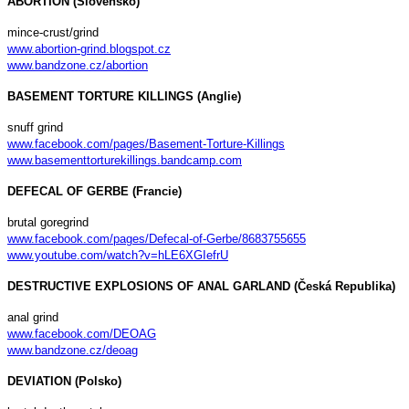
ABORTION (Slovensko)
mince-crust/grind
www.abortion-grind.blogspot.cz
www.bandzone.cz/abortion
BASEMENT TORTURE KILLINGS (Anglie)
snuff grind
www.facebook.com/pages/Basement-Torture-Killings
www.basementtorturekillings.bandcamp.com
DEFECAL OF GERBE (Francie)
brutal goregrind
www.facebook.com/pages/Defecal-of-Gerbe/8683755655
www.youtube.com/watch?v=hLE6XGIefrU
DESTRUCTIVE EXPLOSIONS OF ANAL GARLAND (Česká Republika)
anal grind
www.facebook.com/DEOAG
www.bandzone.cz/deoag
DEVIATION (Polsko)