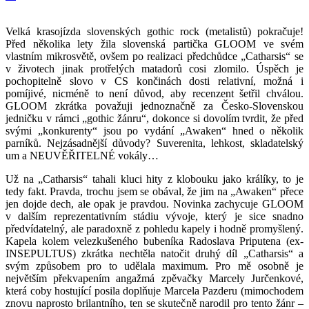
Velká krasojízda slovenských gothic rock (metalistů) pokračuje!
Před několika lety žila slovenská partička GLOOM ve svém
vlastním mikrosvětě, ovšem po realizaci předchůdce „Catharsis“ se
v životech jinak protřelých matadorů cosi zlomilo. Úspěch je
pochopitelně slovo v CS končinách dosti relativní, možná i
pomíjivé, nicméně to není důvod, aby recenzent šetřil chválou.
GLOOM zkrátka považuji jednoznačně za Česko-Slovenskou
jedničku v rámci „gothic žánru“, dokonce si dovolím tvrdit, že před
svými „konkurenty“ jsou po vydání „Awaken“ hned o několik
parníků. Nejzásadnější důvody? Suverenita, lehkost, skladatelský
um a NEUVĚŘITELNÉ vokály…
Už na „Catharsis“ tahali kluci hity z klobouku jako králíky, to je
tedy fakt. Pravda, trochu jsem se obával, že jim na „Awaken“ přece
jen dojde dech, ale opak je pravdou. Novinka zachycuje GLOOM
v dalším reprezentativním stádiu vývoje, který je sice snadno
předvídatelný, ale paradoxně z pohledu kapely i hodně promyšlený.
Kapela kolem velezkušeného bubeníka Radoslava Priputena (ex-
INSEPULTUS) zkrátka nechtěla natočit druhý díl „Catharsis“ a
svým způsobem pro to udělala maximum. Pro mě osobně je
největším překvapením angažmá zpěvačky Marcely Jurčenkové,
která coby hostující posila doplňuje Marcela Pazderu (mimochodem
znovu naprosto brilantního, ten se skutečně narodil pro tento žánr –