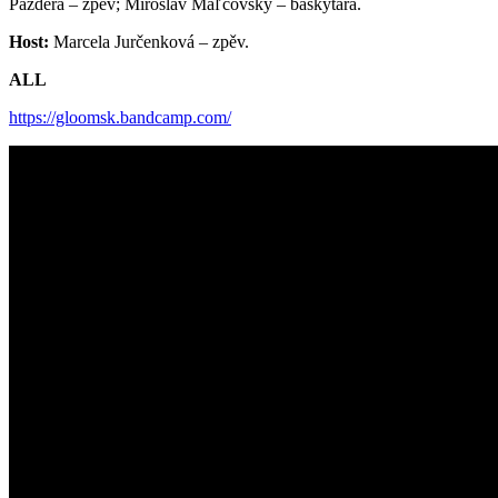
Pazdera – zpěv; Miroslav Maľcovský – baskytara.
Host:
Marcela Jurčenková – zpěv.
ALL
https://gloomsk.bandcamp.com/