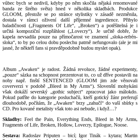
vůbec bych se nedivil, kdyby po něm skočila nějaká renomované
banda ze širého světa) hned v několika skladbách. Produkce
GLOOM, přestože se po stránce stylistiky v zásadě nezměnila,
dostala v rámci oživení další příjemné ingredience. Přibylo
baladičnosti („Fragments Of Life“, „Broken“) a potěšitelná je i
určitá kompoziční rozpřáhlost („Lovecry“). Je určitě dobře, že
kapela nevsadila pouze na přímočarost ve znamení „sloka-refrén-
sloka“, to by po celou dobu poslechu patrně nefungovalo (ale je mi
jasné, že někteří fans si pravděpodobně budou myslet opak).
Album „Awaken“ je radost. Žádná revoluce, žádné experimenty,
„pouze“ sázka na schopnost prezentovat to, co už dříve postavili na
nohy např. finští SENTENCED (GLOOM jim zde věnovali
coververzi v podobě „Bleed in My Arms“). Slovenští mohykáni
však dokáží severský „gothic subject“ zpracovat jako málokdo.
Pokud patříte do kategorie posluchačů, kteří gotický žánr preferují
dlouhodobě, počítám, že „Awaken“ brzy „zahučí“ do vaší sbírky s
CD. Pro kované metalisty však toto asi nebude, i když…?
Skladby:
Feel the Pain, Everything Ends, Bleed in My Arms,
Fragments of Life, Broken, Hollow, Lovecry, Epilogue, Noose.
Sestava:
Radoslav Priputen – bicí; Igor Tinák – kytara; Martin