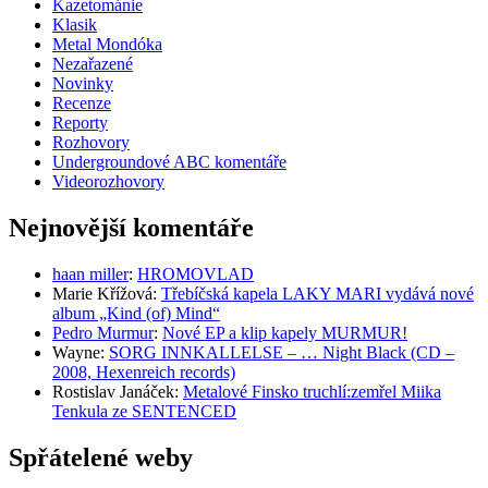
Kazetománie
Klasik
Metal Mondóka
Nezařazené
Novinky
Recenze
Reporty
Rozhovory
Undergroundové ABC komentáře
Videorozhovory
Nejnovější komentáře
haan miller
:
HROMOVLAD
Marie Křížová
:
Třebíčská kapela LAKY MARI vydává nové
album „Kind (of) Mind“
Pedro Murmur
:
Nové EP a klip kapely MURMUR!
Wayne
:
SORG INNKALLELSE – … Night Black (CD –
2008, Hexenreich records)
Rostislav Janáček
:
Metalové Finsko truchlí:zemřel Miika
Tenkula ze SENTENCED
Spřátelené weby