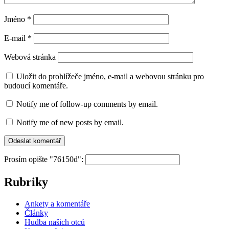
Jméno
*
E-mail
*
Webová stránka
Uložit do prohlížeče jméno, e-mail a webovou stránku pro
budoucí komentáře.
Notify me of follow-up comments by email.
Notify me of new posts by email.
Prosím opište "76150d":
Rubriky
Ankety a komentáře
Články
Hudba našich otců